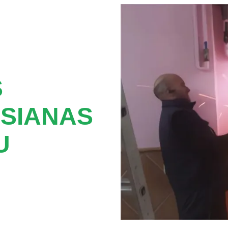
S
SIANAS
U