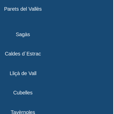
Parets del Vallès
Sagàs
Caldes d´Estrac
Lliçà de Vall
Cubelles
Tavèrnoles