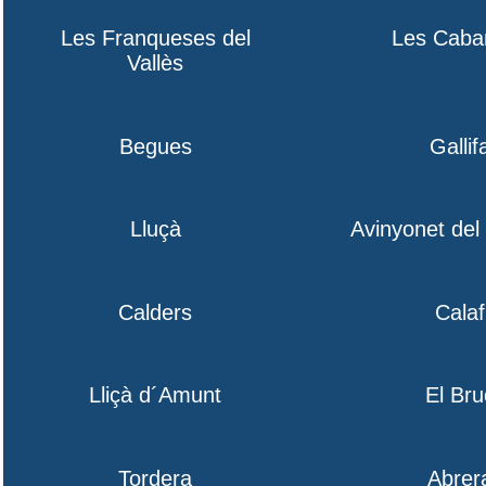
Les Franqueses del
Les Caba
Vallès
Begues
Gallif
Lluçà
Avinyonet de
Calders
Calaf
Lliçà d´Amunt
El Bru
Tordera
Abrer