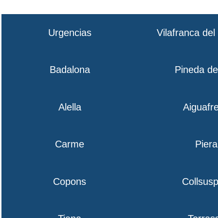
Urgencias
Vilafranca de
Badalona
Pineda d
Alella
Aiguafr
Carme
Piera
Copons
Collsusp