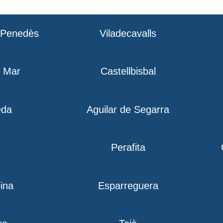
l Penedès
Viladecavalls
e Mar
Castellbisbal
eda
Aguilar de Segarra
Perafita
ina
Esparreguera