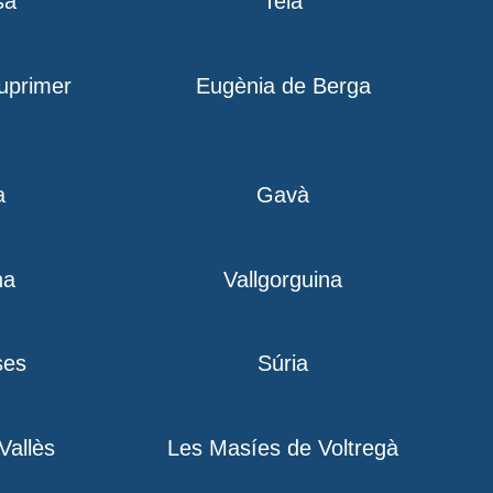
sa
Teià
iuprimer
Eugènia de Berga
a
Gavà
na
Vallgorguina
ses
Súria
 Vallès
Les Masíes de Voltregà