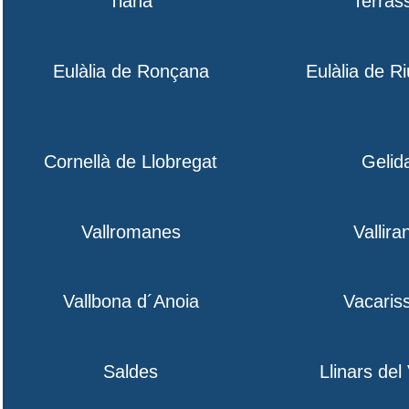
Tiana
Terras
Eulàlia de Ronçana
Eulàlia de R
Cornellà de Llobregat
Gelid
Vallromanes
Vallira
Vallbona d´Anoia
Vacaris
Saldes
Llinars del