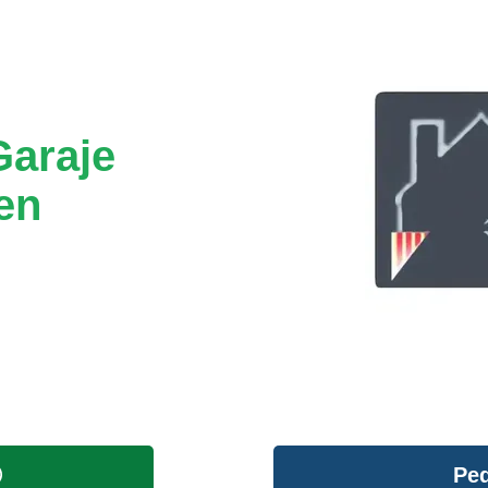
Garaje
en
Ped