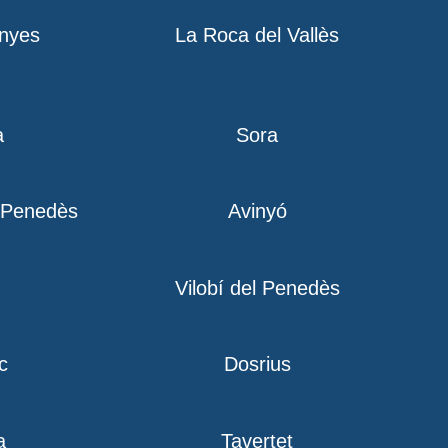
nyes
La Roca del Vallès
a
Sora
l Penedès
Avinyó
Vilobí del Penedès
c
Dosrius
a
Tavertet