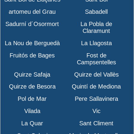
artomeu del Grau
Sabadell
Sadurní d´Osormort
La Pobla de
Claramunt
La Nou de Berguedà
La Llagosta
Fruitós de Bages
Fost de
Campsentelles
Quirze Safaja
Quirze del Vallès
Quirze de Besora
Quintí de Mediona
Pol de Mar
Pere Sallavinera
Vilada
Vic
La Quar
Sant Climent