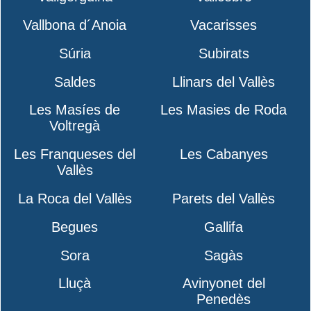
Vallbona d´Anoia
Vacarisses
Súria
Subirats
Saldes
Llinars del Vallès
Les Masíes de
Les Masies de Roda
Voltregà
Les Franqueses del
Les Cabanyes
Vallès
La Roca del Vallès
Parets del Vallès
Begues
Gallifa
Sora
Sagàs
Lluçà
Avinyonet del
Penedès