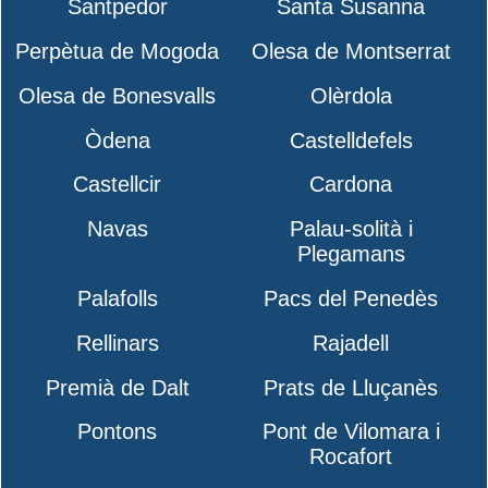
Santpedor
Santa Susanna
Perpètua de Mogoda
Olesa de Montserrat
Olesa de Bonesvalls
Olèrdola
Òdena
Castelldefels
Castellcir
Cardona
Navas
Palau-solità i
Plegamans
Palafolls
Pacs del Penedès
Rellinars
Rajadell
Premià de Dalt
Prats de Lluçanès
Pontons
Pont de Vilomara i
Rocafort