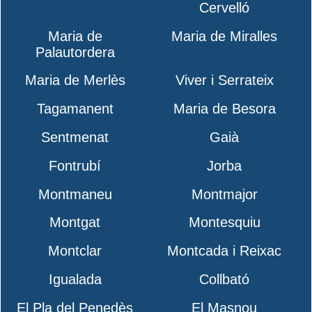
Cervelló
Maria de
Maria de Miralles
Palautordera
Maria de Merlès
Viver i Serrateix
Tagamanent
Maria de Besora
Sentmenat
Gaià
Fontrubí
Jorba
Montmaneu
Montmajor
Montgat
Montesquiu
Montclar
Montcada i Reixac
Igualada
Collbató
El Pla del Penedès
El Masnou