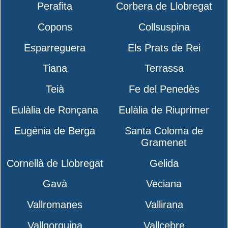
Perafita
Corbera de Llobregat
Copons
Collsuspina
Esparreguera
Els Prats de Rei
Tiana
Terrassa
Teià
Fe del Penedès
Eulàlia de Ronçana
Eulàlia de Riuprimer
Eugènia de Berga
Santa Coloma de
Gramenet
Cornellà de Llobregat
Gelida
Gavà
Veciana
Vallromanes
Vallirana
Vallgorguina
Vallcebre