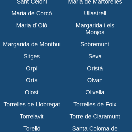
Sant Celoni
Maria de Martorelles
Maria de Corcó
Ullastrell
Maria d´Oló
Margarida i els
Monjos
Margarida de Montbui
Sobremunt
Sitges
Seva
Orpí
Oristà
Orís
Olvan
Olost
Olivella
Torrelles de Llobregat
Torrelles de Foix
Torrelavit
Torre de Claramunt
Torelló
Santa Coloma de