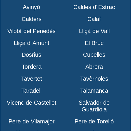
Avinyó
Caldes d´Estrac
Calders
Calaf
Vilobí del Penedès
Lliçà de Vall
Lliçà d´Amunt
El Bruc
Dosrius
Cubelles
Tordera
Abrera
Tavertet
Tavèrnoles
Taradell
Talamanca
Vicenç de Castellet
Salvador de
Guardiola
Pere de Vilamajor
Pere de Torelló