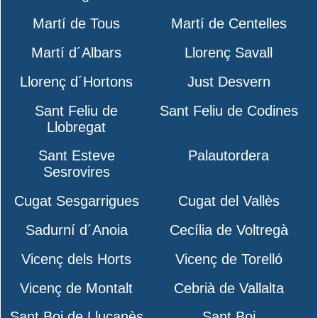
Martí de Tous
Martí de Centelles
Martí d´Albars
Llorenç Savall
Llorenç d´Hortons
Just Desvern
Sant Feliu de
Sant Feliu de Codines
Llobregat
Sant Esteve
Palautordera
Sesrovires
Cugat Sesgarrigues
Cugat del Vallès
Sadurní d´Anoia
Cecília de Voltregà
Vicenç dels Horts
Vicenç de Torelló
Vicenç de Montalt
Cebrià de Vallalta
Sant Boi de Lluçanès
Sant Boi