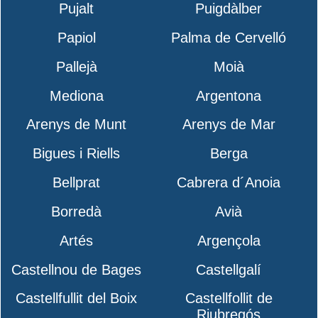
Pujalt
Puigdàlber
Papiol
Palma de Cervelló
Pallejà
Moià
Mediona
Argentona
Arenys de Munt
Arenys de Mar
Bigues i Riells
Berga
Bellprat
Cabrera d´Anoia
Borredà
Avià
Artés
Argençola
Castellnou de Bages
Castellgalí
Castellfullit del Boix
Castellfollit de
Riubregós