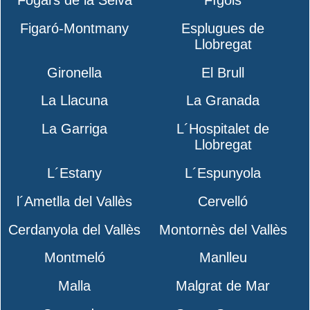
Figaró-Montmany
Esplugues de
Llobregat
Gironella
El Brull
La Llacuna
La Granada
La Garriga
L´Hospitalet de
Llobregat
L´Estany
L´Espunyola
l´Ametlla del Vallès
Cervelló
Cerdanyola del Vallès
Montornès del Vallès
Montmeló
Manlleu
Malla
Malgrat de Mar