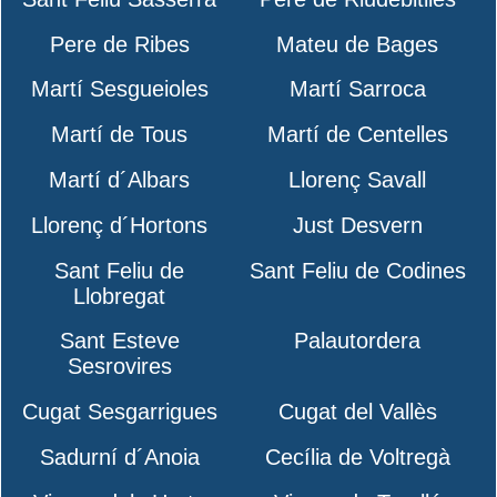
Pere de Ribes
Mateu de Bages
Martí Sesgueioles
Martí Sarroca
Martí de Tous
Martí de Centelles
Martí d´Albars
Llorenç Savall
Llorenç d´Hortons
Just Desvern
Sant Feliu de
Sant Feliu de Codines
Llobregat
Sant Esteve
Palautordera
Sesrovires
Cugat Sesgarrigues
Cugat del Vallès
Sadurní d´Anoia
Cecília de Voltregà