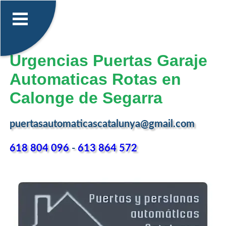
Urgencias Puertas Garaje
Automaticas Rotas en
Calonge de Segarra
puertasautomaticascatalunya@gmail.com
618 804 096
-
613 864 572