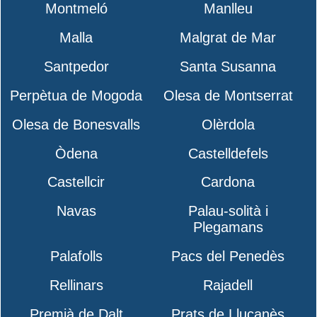
Montmeló
Manlleu
Malla
Malgrat de Mar
Santpedor
Santa Susanna
Perpètua de Mogoda
Olesa de Montserrat
Olesa de Bonesvalls
Olèrdola
Òdena
Castelldefels
Castellcir
Cardona
Navas
Palau-solità i
Plegamans
Palafolls
Pacs del Penedès
Rellinars
Rajadell
Premià de Dalt
Prats de Lluçanès