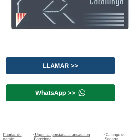
LLAMAR >>
WhatsApp >>
Puertas de
Urgencia persiana atrancada en
Calonge de
garaje
Barcelona
Segarra