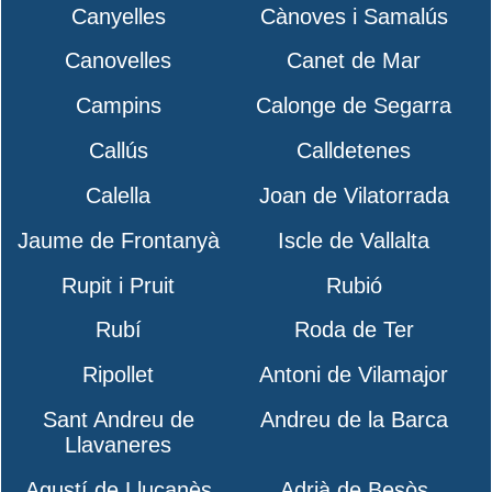
Canyelles
Cànoves i Samalús
Canovelles
Canet de Mar
Campins
Calonge de Segarra
Callús
Calldetenes
Calella
Joan de Vilatorrada
Jaume de Frontanyà
Iscle de Vallalta
Rupit i Pruit
Rubió
Rubí
Roda de Ter
Ripollet
Antoni de Vilamajor
Sant Andreu de
Andreu de la Barca
Llavaneres
Agustí de Lluçanès
Adrià de Besòs