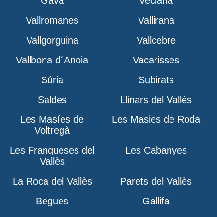
Gavà
Veciana
Vallromanes
Vallirana
Vallgorguina
Vallcebre
Vallbona d´Anoia
Vacarisses
Súria
Subirats
Saldes
Llinars del Vallès
Les Masíes de
Les Masies de Roda
Voltregà
Les Franqueses del
Les Cabanyes
Vallès
La Roca del Vallès
Parets del Vallès
Begues
Gallifa