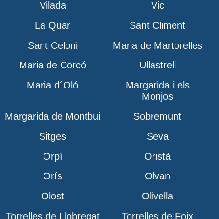
Vilada
Vic
La Quar
Sant Climent
Sant Celoni
Maria de Martorelles
Maria de Corcó
Ullastrell
Maria d´Oló
Margarida i els
Monjos
Margarida de Montbui
Sobremunt
Sitges
Seva
Orpí
Oristà
Orís
Olvan
Olost
Olivella
Torrelles de Llobregat
Torrelles de Foix