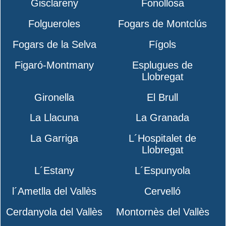
Gisclareny
Fonollosa
Folgueroles
Fogars de Montclús
Fogars de la Selva
Fígols
Figaró-Montmany
Esplugues de
Llobregat
Gironella
El Brull
La Llacuna
La Granada
La Garriga
L´Hospitalet de
Llobregat
L´Estany
L´Espunyola
l´Ametlla del Vallès
Cervelló
Cerdanyola del Vallès
Montornès del Vallès