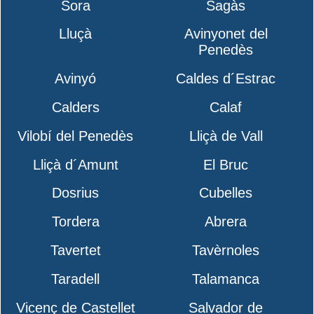
Sora
Sagàs
Lluçà
Avinyonet del
Penedès
Avinyó
Caldes d´Estrac
Calders
Calaf
Vilobí del Penedès
Lliçà de Vall
Lliçà d´Amunt
El Bruc
Dosrius
Cubelles
Tordera
Abrera
Tavertet
Tavèrnoles
Taradell
Talamanca
Vicenç de Castellet
Salvador de