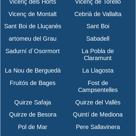
Vicenç dels Horts
Vicenç de Torelló
Vicenç de Montalt
Cebrià de Vallalta
Sant Boi de Lluçanès
Sant Boi
artomeu del Grau
Sabadell
Sadurní d´Osormort
La Pobla de
Claramunt
La Nou de Berguedà
La Llagosta
Fruitós de Bages
Fost de
Campsentelles
Quirze Safaja
Quirze del Vallès
Quirze de Besora
Quintí de Mediona
Pol de Mar
Pere Sallavinera