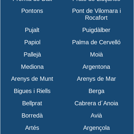
Pontons
Pont de Vilomara i
Rocafort
Pujalt
Puigdàlber
Papiol
Palma de Cervelló
Pallejà
Moià
Mediona
Argentona
Arenys de Munt
Arenys de Mar
Bigues i Riells
Berga
Bellprat
Cabrera d´Anoia
Borredà
Avià
Artés
Argençola