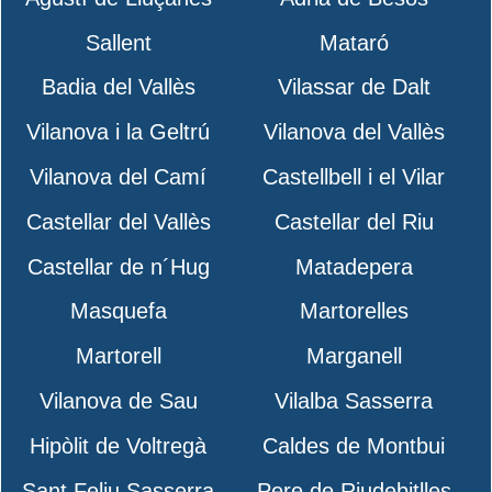
Sallent
Mataró
Badia del Vallès
Vilassar de Dalt
Vilanova i la Geltrú
Vilanova del Vallès
Vilanova del Camí
Castellbell i el Vilar
Castellar del Vallès
Castellar del Riu
Castellar de n´Hug
Matadepera
Masquefa
Martorelles
Martorell
Marganell
Vilanova de Sau
Vilalba Sasserra
Hipòlit de Voltregà
Caldes de Montbui
Sant Feliu Sasserra
Pere de Riudebitlles