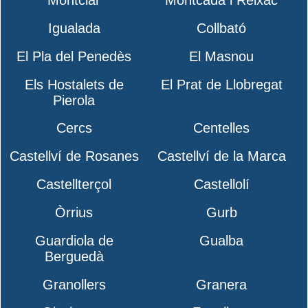
Montclar
Montcada i Reixac
Igualada
Collbató
El Pla del Penedès
El Masnou
Els Hostalets de
El Prat de Llobregat
Pierola
Cercs
Centelles
Castellví de Rosanes
Castellví de la Marca
Castellterçol
Castellolí
Òrrius
Gurb
Guardiola de
Gualba
Berguedà
Granollers
Granera