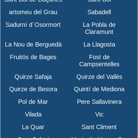
artomeu del Grau
Sabadell
Sadurní d´Osormort
La Pobla de
Claramunt
La Nou de Berguedà
La Llagosta
Fruitós de Bages
Fost de
Campsentelles
Quirze Safaja
Quirze del Vallès
Quirze de Besora
Quintí de Mediona
Pol de Mar
Pere Sallavinera
Vilada
Vic
La Quar
Sant Climent