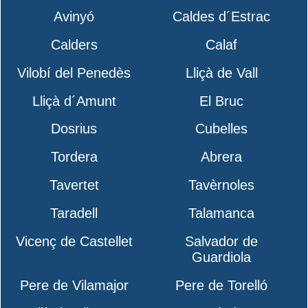
Avinyó
Caldes d´Estrac
Calders
Calaf
Vilobí del Penedès
Lliçà de Vall
Lliçà d´Amunt
El Bruc
Dosrius
Cubelles
Tordera
Abrera
Tavertet
Tavèrnoles
Taradell
Talamanca
Vicenç de Castellet
Salvador de
Guardiola
Pere de Vilamajor
Pere de Torelló