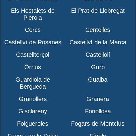
Els Hostalets de
El Prat de Llobregat
Pierola
Cercs
Centelles
Castellví de Rosanes
Castellví de la Marca
Castellterçol
Castellolí
Òrrius
Gurb
Guardiola de
Gualba
Berguedà
Granollers
Granera
Gisclareny
Fonollosa
Folgueroles
Fogars de Montclús
Fogars de la Selva
Fígols