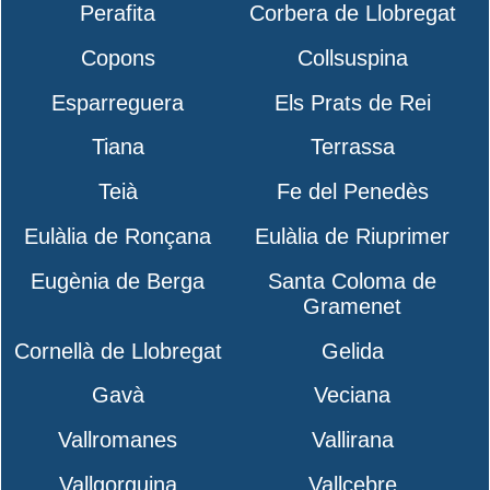
Perafita
Corbera de Llobregat
Copons
Collsuspina
Esparreguera
Els Prats de Rei
Tiana
Terrassa
Teià
Fe del Penedès
Eulàlia de Ronçana
Eulàlia de Riuprimer
Eugènia de Berga
Santa Coloma de
Gramenet
Cornellà de Llobregat
Gelida
Gavà
Veciana
Vallromanes
Vallirana
Vallgorguina
Vallcebre