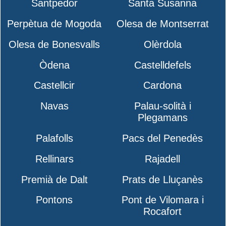
Santpedor
Santa Susanna
Perpètua de Mogoda
Olesa de Montserrat
Olesa de Bonesvalls
Olèrdola
Òdena
Castelldefels
Castellcir
Cardona
Navas
Palau-solità i
Plegamans
Palafolls
Pacs del Penedès
Rellinars
Rajadell
Premià de Dalt
Prats de Lluçanès
Pontons
Pont de Vilomara i
Rocafort