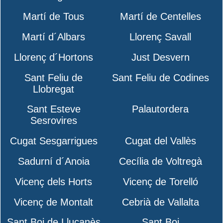
Martí de Tous
Martí de Centelles
Martí d´Albars
Llorenç Savall
Llorenç d´Hortons
Just Desvern
Sant Feliu de
Sant Feliu de Codines
Llobregat
Sant Esteve
Palautordera
Sesrovires
Cugat Sesgarrigues
Cugat del Vallès
Sadurní d´Anoia
Cecília de Voltregà
Vicenç dels Horts
Vicenç de Torelló
Vicenç de Montalt
Cebrià de Vallalta
Sant Boi de Lluçanès
Sant Boi