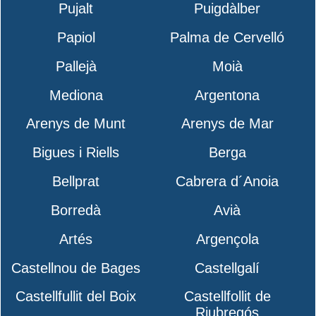
Pujalt
Puigdàlber
Papiol
Palma de Cervelló
Pallejà
Moià
Mediona
Argentona
Arenys de Munt
Arenys de Mar
Bigues i Riells
Berga
Bellprat
Cabrera d´Anoia
Borredà
Avià
Artés
Argençola
Castellnou de Bages
Castellgalí
Castellfullit del Boix
Castellfollit de
Riubregós