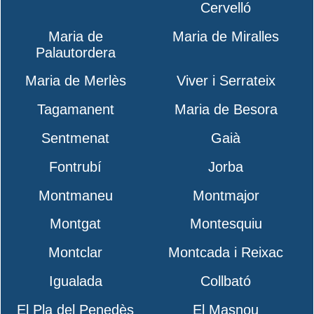
Cervelló
Maria de
Maria de Miralles
Palautordera
Maria de Merlès
Viver i Serrateix
Tagamanent
Maria de Besora
Sentmenat
Gaià
Fontrubí
Jorba
Montmaneu
Montmajor
Montgat
Montesquiu
Montclar
Montcada i Reixac
Igualada
Collbató
El Pla del Penedès
El Masnou