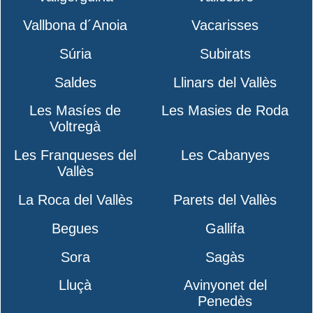
Vallbona d´Anoia
Vacarisses
Súria
Subirats
Saldes
Llinars del Vallès
Les Masíes de
Les Masies de Roda
Voltregà
Les Franqueses del
Les Cabanyes
Vallès
La Roca del Vallès
Parets del Vallès
Begues
Gallifa
Sora
Sagàs
Lluçà
Avinyonet del
Penedès