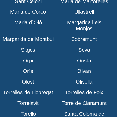
Sant Celoni
Maria de Martorelles
Maria de Corcó
Ullastrell
Maria d´Oló
Margarida i els
Monjos
Margarida de Montbui
Sobremunt
Sitges
Seva
Orpí
Oristà
Orís
Olvan
Olost
Olivella
Torrelles de Llobregat
Torrelles de Foix
Torrelavit
Torre de Claramunt
Torelló
Santa Coloma de