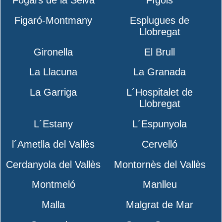
Figaró-Montmany
Esplugues de
Llobregat
Gironella
El Brull
La Llacuna
La Granada
La Garriga
L´Hospitalet de
Llobregat
L´Estany
L´Espunyola
l´Ametlla del Vallès
Cervelló
Cerdanyola del Vallès
Montornès del Vallès
Montmeló
Manlleu
Malla
Malgrat de Mar