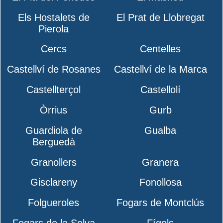
Els Hostalets de
El Prat de Llobregat
Pierola
Cercs
Centelles
Castellví de Rosanes
Castellví de la Marca
Castellterçol
Castellolí
Òrrius
Gurb
Guardiola de
Gualba
Berguedà
Granollers
Granera
Gisclareny
Fonollosa
Folgueroles
Fogars de Montclús
Fogars de la Selva
Fígols