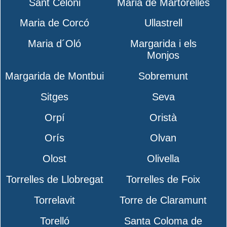
Sant Celoni
Maria de Martorelles
Maria de Corcó
Ullastrell
Maria d´Oló
Margarida i els
Monjos
Margarida de Montbui
Sobremunt
Sitges
Seva
Orpí
Oristà
Orís
Olvan
Olost
Olivella
Torrelles de Llobregat
Torrelles de Foix
Torrelavit
Torre de Claramunt
Torelló
Santa Coloma de