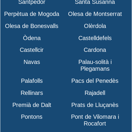
Santpedor
Santa Susanna
Perpètua de Mogoda
Olesa de Montserrat
Olesa de Bonesvalls
Olèrdola
Òdena
Castelldefels
Castellcir
Cardona
Navas
Palau-solità i
Plegamans
Palafolls
Pacs del Penedès
Rellinars
Rajadell
Premià de Dalt
Prats de Lluçanès
Pontons
Pont de Vilomara i
Rocafort