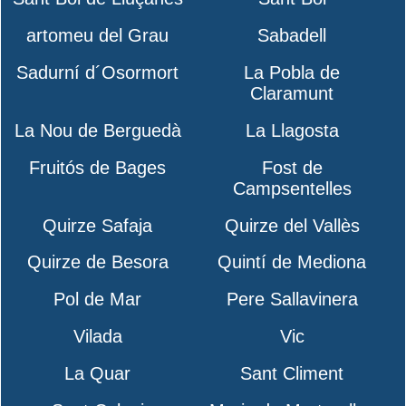
artomeu del Grau
Sabadell
Sadurní d´Osormort
La Pobla de
Claramunt
La Nou de Berguedà
La Llagosta
Fruitós de Bages
Fost de
Campsentelles
Quirze Safaja
Quirze del Vallès
Quirze de Besora
Quintí de Mediona
Pol de Mar
Pere Sallavinera
Vilada
Vic
La Quar
Sant Climent