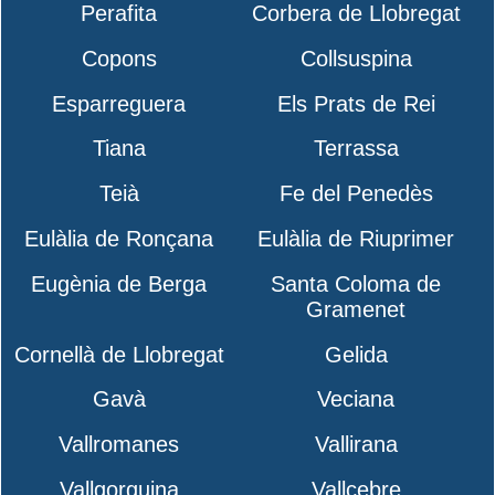
Perafita
Corbera de Llobregat
Copons
Collsuspina
Esparreguera
Els Prats de Rei
Tiana
Terrassa
Teià
Fe del Penedès
Eulàlia de Ronçana
Eulàlia de Riuprimer
Eugènia de Berga
Santa Coloma de
Gramenet
Cornellà de Llobregat
Gelida
Gavà
Veciana
Vallromanes
Vallirana
Vallgorguina
Vallcebre