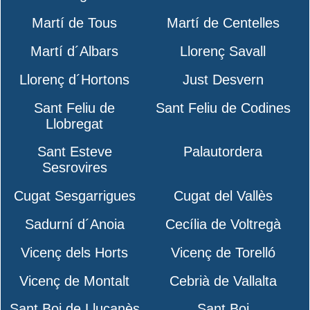
Martí de Tous
Martí de Centelles
Martí d´Albars
Llorenç Savall
Llorenç d´Hortons
Just Desvern
Sant Feliu de
Sant Feliu de Codines
Llobregat
Sant Esteve
Palautordera
Sesrovires
Cugat Sesgarrigues
Cugat del Vallès
Sadurní d´Anoia
Cecília de Voltregà
Vicenç dels Horts
Vicenç de Torelló
Vicenç de Montalt
Cebrià de Vallalta
Sant Boi de Lluçanès
Sant Boi