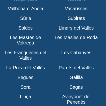
Vallbona d´Anoia
Vacarisses
Súria
Subirats
Saldes
Llinars del Vallès
Les Masíes de
Les Masies de Roda
Voltregà
Les Franqueses del
Les Cabanyes
Vallès
La Roca del Vallès
Parets del Vallès
Begues
Gallifa
Sora
Sagàs
Lluçà
Avinyonet del
Penedès