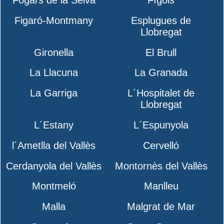
Figaró-Montmany
Esplugues de
Llobregat
Gironella
El Brull
La Llacuna
La Granada
La Garriga
L´Hospitalet de
Llobregat
L´Estany
L´Espunyola
l´Ametlla del Vallès
Cervelló
Cerdanyola del Vallès
Montornès del Vallès
Montmeló
Manlleu
Malla
Malgrat de Mar