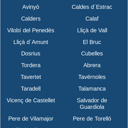
Avinyó
Caldes d´Estrac
Calders
Calaf
Vilobí del Penedès
Lliçà de Vall
Lliçà d´Amunt
El Bruc
Dosrius
Cubelles
Tordera
Abrera
Tavertet
Tavèrnoles
Taradell
Talamanca
Vicenç de Castellet
Salvador de
Guardiola
Pere de Vilamajor
Pere de Torelló