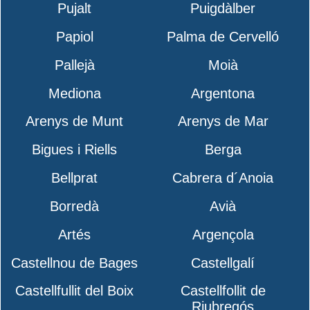
Pujalt
Puigdàlber
Papiol
Palma de Cervelló
Pallejà
Moià
Mediona
Argentona
Arenys de Munt
Arenys de Mar
Bigues i Riells
Berga
Bellprat
Cabrera d´Anoia
Borredà
Avià
Artés
Argençola
Castellnou de Bages
Castellgalí
Castellfullit del Boix
Castellfollit de
Riubregós