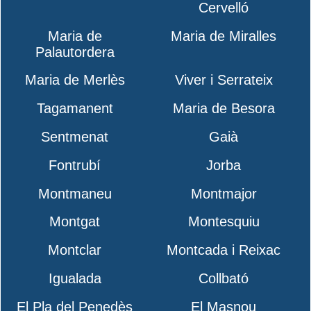
Cervelló
Maria de
Maria de Miralles
Palautordera
Maria de Merlès
Viver i Serrateix
Tagamanent
Maria de Besora
Sentmenat
Gaià
Fontrubí
Jorba
Montmaneu
Montmajor
Montgat
Montesquiu
Montclar
Montcada i Reixac
Igualada
Collbató
El Pla del Penedès
El Masnou