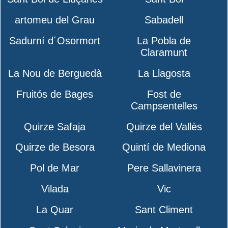
artomeu del Grau
Sabadell
Sadurní d´Osormort
La Pobla de
Claramunt
La Nou de Berguedà
La Llagosta
Fruitós de Bages
Fost de
Campsentelles
Quirze Safaja
Quirze del Vallès
Quirze de Besora
Quintí de Mediona
Pol de Mar
Pere Sallavinera
Vilada
Vic
La Quar
Sant Climent