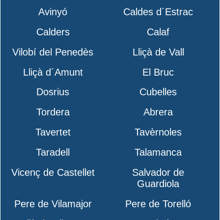
Avinyó
Caldes d´Estrac
Calders
Calaf
Vilobí del Penedès
Lliçà de Vall
Lliçà d´Amunt
El Bruc
Dosrius
Cubelles
Tordera
Abrera
Tavertet
Tavèrnoles
Taradell
Talamanca
Vicenç de Castellet
Salvador de
Guardiola
Pere de Vilamajor
Pere de Torelló