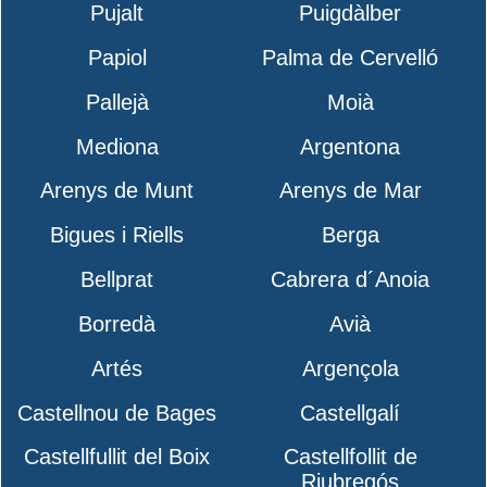
Pujalt
Puigdàlber
Papiol
Palma de Cervelló
Pallejà
Moià
Mediona
Argentona
Arenys de Munt
Arenys de Mar
Bigues i Riells
Berga
Bellprat
Cabrera d´Anoia
Borredà
Avià
Artés
Argençola
Castellnou de Bages
Castellgalí
Castellfullit del Boix
Castellfollit de
Riubregós