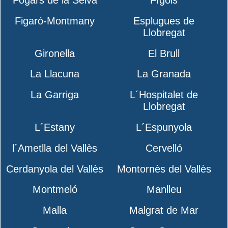
Figaró-Montmany
Esplugues de
Llobregat
Gironella
El Brull
La Llacuna
La Granada
La Garriga
L´Hospitalet de
Llobregat
L´Estany
L´Espunyola
l´Ametlla del Vallès
Cervelló
Cerdanyola del Vallès
Montornès del Vallès
Montmeló
Manlleu
Malla
Malgrat de Mar