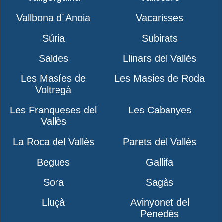
Vallbona d´Anoia
Vacarisses
Súria
Subirats
Saldes
Llinars del Vallès
Les Masíes de
Les Masies de Roda
Voltregà
Les Franqueses del
Les Cabanyes
Vallès
La Roca del Vallès
Parets del Vallès
Begues
Gallifa
Sora
Sagàs
Lluçà
Avinyonet del
Penedès