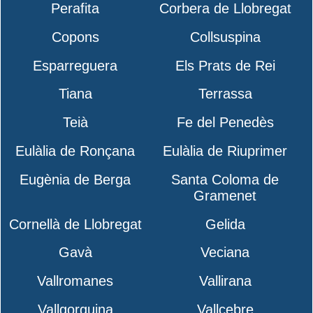
Perafita
Corbera de Llobregat
Copons
Collsuspina
Esparreguera
Els Prats de Rei
Tiana
Terrassa
Teià
Fe del Penedès
Eulàlia de Ronçana
Eulàlia de Riuprimer
Eugènia de Berga
Santa Coloma de
Gramenet
Cornellà de Llobregat
Gelida
Gavà
Veciana
Vallromanes
Vallirana
Vallgorguina
Vallcebre