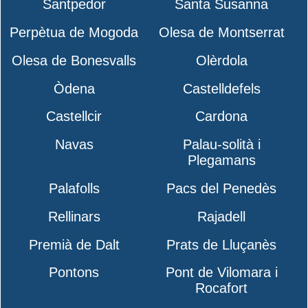
Santpedor
Santa Susanna
Perpètua de Mogoda
Olesa de Montserrat
Olesa de Bonesvalls
Olèrdola
Òdena
Castelldefels
Castellcir
Cardona
Navas
Palau-solità i
Plegamans
Palafolls
Pacs del Penedès
Rellinars
Rajadell
Premià de Dalt
Prats de Lluçanès
Pontons
Pont de Vilomara i
Rocafort