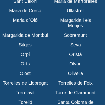
Sant Celoni
Maria de Martorelles
Maria de Corcó
Ullastrell
Maria d´Oló
Margarida i els
Monjos
Margarida de Montbui
Sobremunt
Sitges
Seva
Orpí
Oristà
Orís
Olvan
Olost
Olivella
Torrelles de Llobregat
Torrelles de Foix
Torrelavit
Torre de Claramunt
Torelló
Santa Coloma de