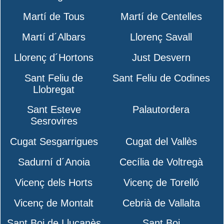
Martí de Tous
Martí de Centelles
Martí d´Albars
Llorenç Savall
Llorenç d´Hortons
Just Desvern
Sant Feliu de
Sant Feliu de Codines
Llobregat
Sant Esteve
Palautordera
Sesrovires
Cugat Sesgarrigues
Cugat del Vallès
Sadurní d´Anoia
Cecília de Voltregà
Vicenç dels Horts
Vicenç de Torelló
Vicenç de Montalt
Cebrià de Vallalta
Sant Boi de Lluçanès
Sant Boi