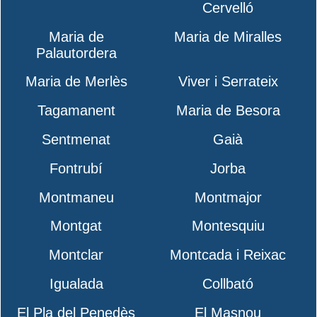
Cervelló
Maria de
Maria de Miralles
Palautordera
Maria de Merlès
Viver i Serrateix
Tagamanent
Maria de Besora
Sentmenat
Gaià
Fontrubí
Jorba
Montmaneu
Montmajor
Montgat
Montesquiu
Montclar
Montcada i Reixac
Igualada
Collbató
El Pla del Penedès
El Masnou