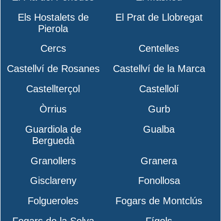
Els Hostalets de
El Prat de Llobregat
Pierola
Cercs
Centelles
Castellví de Rosanes
Castellví de la Marca
Castellterçol
Castellolí
Òrrius
Gurb
Guardiola de
Gualba
Berguedà
Granollers
Granera
Gisclareny
Fonollosa
Folgueroles
Fogars de Montclús
Fogars de la Selva
Fígols