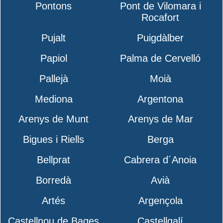
Pontons
Pont de Vilomara i
Rocafort
Pujalt
Puigdàlber
Papiol
Palma de Cervelló
Pallejà
Moià
Mediona
Argentona
Arenys de Munt
Arenys de Mar
Bigues i Riells
Berga
Bellprat
Cabrera d´Anoia
Borredà
Avià
Artés
Argençola
Castellnou de Bages
Castellgalí