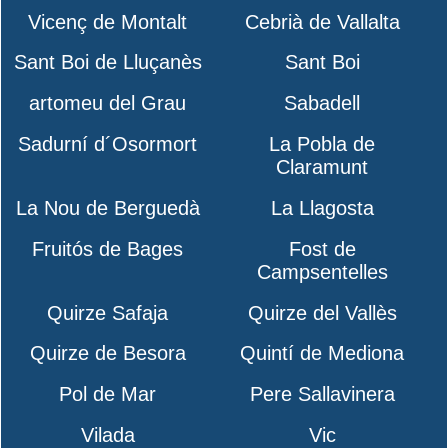
Vicenç de Montalt
Cebrià de Vallalta
Sant Boi de Lluçanès
Sant Boi
artomeu del Grau
Sabadell
Sadurní d´Osormort
La Pobla de
Claramunt
La Nou de Berguedà
La Llagosta
Fruitós de Bages
Fost de
Campsentelles
Quirze Safaja
Quirze del Vallès
Quirze de Besora
Quintí de Mediona
Pol de Mar
Pere Sallavinera
Vilada
Vic