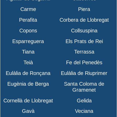
Carme
Piera
Perafita
Corbera de Llobregat
Copons
Collsuspina
Esparreguera
Els Prats de Rei
Tiana
Terrassa
Teià
Fe del Penedès
Eulàlia de Ronçana
Eulàlia de Riuprimer
Eugènia de Berga
Santa Coloma de
Gramenet
Cornellà de Llobregat
Gelida
Gavà
Veciana