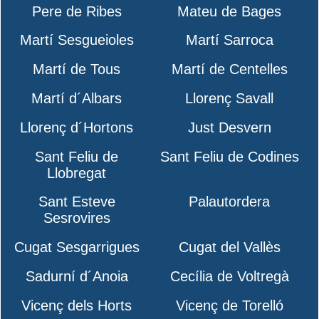
Pere de Ribes
Mateu de Bages
Martí Sesgueioles
Martí Sarroca
Martí de Tous
Martí de Centelles
Martí d´Albars
Llorenç Savall
Llorenç d´Hortons
Just Desvern
Sant Feliu de
Sant Feliu de Codines
Llobregat
Sant Esteve
Palautordera
Sesrovires
Cugat Sesgarrigues
Cugat del Vallès
Sadurní d´Anoia
Cecília de Voltregà
Vicenç dels Horts
Vicenç de Torelló