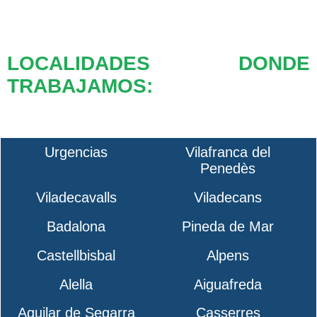
LOCALIDADES DONDE
TRABAJAMOS:
Urgencias
Vilafranca del
Penedès
Viladecavalls
Viladecans
Badalona
Pineda de Mar
Castellbisbal
Alpens
Alella
Aiguafreda
Aguilar de Segarra
Casserres