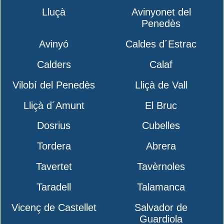
Lluçà
Avinyonet del
Penedès
Avinyó
Caldes d´Estrac
Calders
Calaf
Vilobí del Penedès
Lliçà de Vall
Lliçà d´Amunt
El Bruc
Dosrius
Cubelles
Tordera
Abrera
Tavertet
Tavèrnoles
Taradell
Talamanca
Vicenç de Castellet
Salvador de
Guardiola