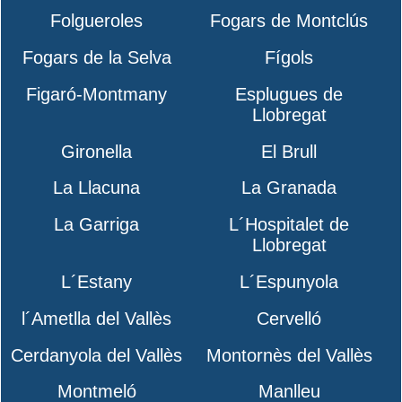
Folgueroles
Fogars de Montclús
Fogars de la Selva
Fígols
Figaró-Montmany
Esplugues de
Llobregat
Gironella
El Brull
La Llacuna
La Granada
La Garriga
L´Hospitalet de
Llobregat
L´Estany
L´Espunyola
l´Ametlla del Vallès
Cervelló
Cerdanyola del Vallès
Montornès del Vallès
Montmeló
Manlleu