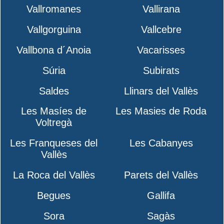
Vallromanes
Vallirana
Vallgorguina
Vallcebre
Vallbona d´Anoia
Vacarisses
Súria
Subirats
Saldes
Llinars del Vallès
Les Masíes de
Les Masies de Roda
Voltregà
Les Franqueses del
Les Cabanyes
Vallès
La Roca del Vallès
Parets del Vallès
Begues
Gallifa
Sora
Sagàs