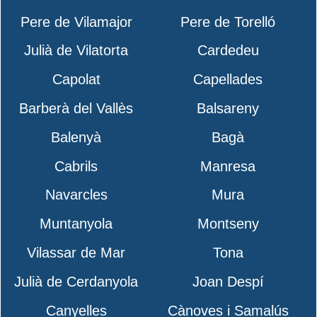
Pere de Vilamajor
Pere de Torelló
Julià de Vilatorta
Cardedeu
Capolat
Capellades
Barberà del Vallès
Balsareny
Balenyà
Bagà
Cabrils
Manresa
Navarcles
Mura
Muntanyola
Montseny
Vilassar de Mar
Tona
Julià de Cerdanyola
Joan Despí
Canyelles
Cànoves i Samalús