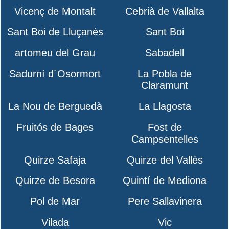
Vicenç de Montalt
Cebrià de Vallalta
Sant Boi de Lluçanès
Sant Boi
artomeu del Grau
Sabadell
Sadurní d´Osormort
La Pobla de
Claramunt
La Nou de Berguedà
La Llagosta
Fruitós de Bages
Fost de
Campsentelles
Quirze Safaja
Quirze del Vallès
Quirze de Besora
Quintí de Mediona
Pol de Mar
Pere Sallavinera
Vilada
Vic