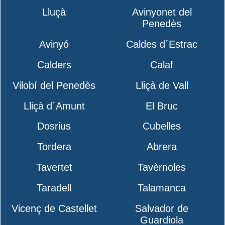
Lluçà
Avinyonet del
Penedès
Avinyó
Caldes d´Estrac
Calders
Calaf
Vilobí del Penedès
Lliçà de Vall
Lliçà d´Amunt
El Bruc
Dosrius
Cubelles
Tordera
Abrera
Tavertet
Tavèrnoles
Taradell
Talamanca
Vicenç de Castellet
Salvador de
Guardiola