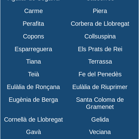
Carme
Piera
Perafita
Corbera de Llobregat
Copons
Collsuspina
Esparreguera
Els Prats de Rei
Tiana
Terrassa
Teià
Fe del Penedès
Eulàlia de Ronçana
Eulàlia de Riuprimer
Eugènia de Berga
Santa Coloma de
Gramenet
Cornellà de Llobregat
Gelida
Gavà
Veciana