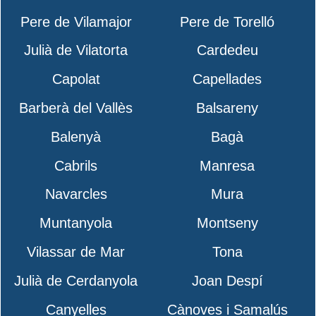
Pere de Vilamajor
Pere de Torelló
Julià de Vilatorta
Cardedeu
Capolat
Capellades
Barberà del Vallès
Balsareny
Balenyà
Bagà
Cabrils
Manresa
Navarcles
Mura
Muntanyola
Montseny
Vilassar de Mar
Tona
Julià de Cerdanyola
Joan Despí
Canyelles
Cànoves i Samalús