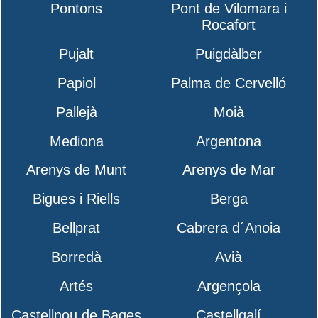
Pontons
Pont de Vilomara i
Rocafort
Pujalt
Puigdàlber
Papiol
Palma de Cervelló
Pallejà
Moià
Mediona
Argentona
Arenys de Munt
Arenys de Mar
Bigues i Riells
Berga
Bellprat
Cabrera d´Anoia
Borredà
Avià
Artés
Argençola
Castellnou de Bages
Castellgalí