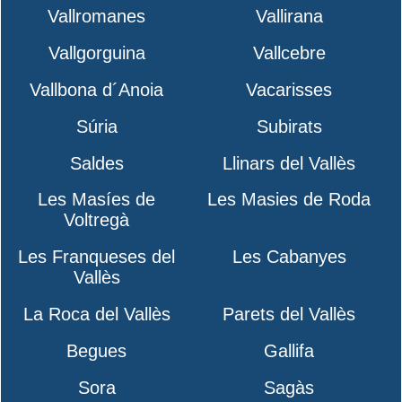
Vallromanes
Vallirana
Vallgorguina
Vallcebre
Vallbona d´Anoia
Vacarisses
Súria
Subirats
Saldes
Llinars del Vallès
Les Masíes de
Les Masies de Roda
Voltregà
Les Franqueses del
Les Cabanyes
Vallès
La Roca del Vallès
Parets del Vallès
Begues
Gallifa
Sora
Sagàs