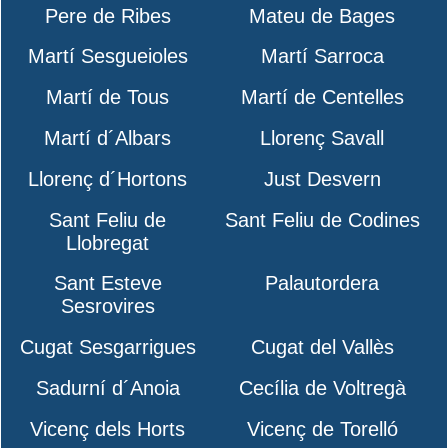
Pere de Ribes
Mateu de Bages
Martí Sesgueioles
Martí Sarroca
Martí de Tous
Martí de Centelles
Martí d´Albars
Llorenç Savall
Llorenç d´Hortons
Just Desvern
Sant Feliu de
Sant Feliu de Codines
Llobregat
Sant Esteve
Palautordera
Sesrovires
Cugat Sesgarrigues
Cugat del Vallès
Sadurní d´Anoia
Cecília de Voltregà
Vicenç dels Horts
Vicenç de Torelló