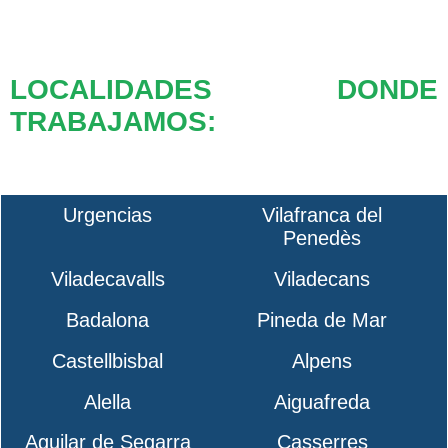
LOCALIDADES DONDE
TRABAJAMOS:
Urgencias
Vilafranca del
Penedès
Viladecavalls
Viladecans
Badalona
Pineda de Mar
Castellbisbal
Alpens
Alella
Aiguafreda
Aguilar de Segarra
Casserres