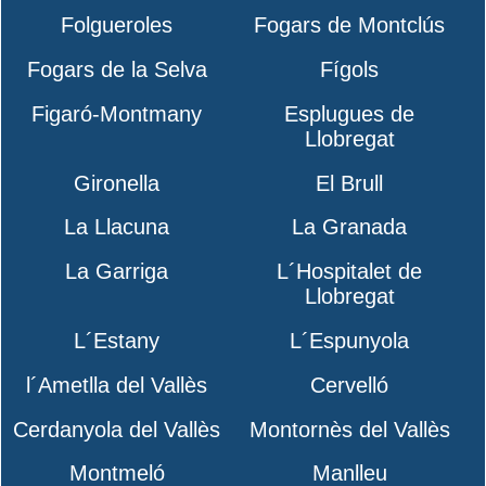
Folgueroles
Fogars de Montclús
Fogars de la Selva
Fígols
Figaró-Montmany
Esplugues de
Llobregat
Gironella
El Brull
La Llacuna
La Granada
La Garriga
L´Hospitalet de
Llobregat
L´Estany
L´Espunyola
l´Ametlla del Vallès
Cervelló
Cerdanyola del Vallès
Montornès del Vallès
Montmeló
Manlleu