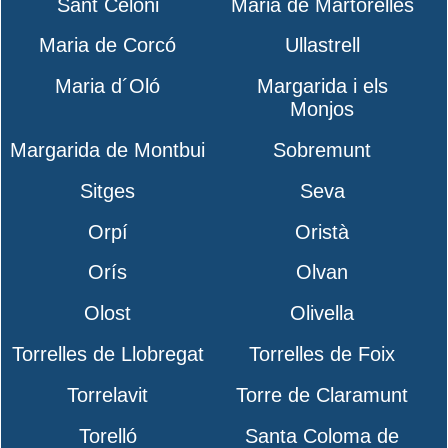
Sant Celoni
Maria de Martorelles
Maria de Corcó
Ullastrell
Maria d´Oló
Margarida i els
Monjos
Margarida de Montbui
Sobremunt
Sitges
Seva
Orpí
Oristà
Orís
Olvan
Olost
Olivella
Torrelles de Llobregat
Torrelles de Foix
Torrelavit
Torre de Claramunt
Torelló
Santa Coloma de