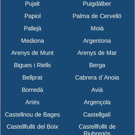
Pujalt
Puigdàlber
Papiol
Palma de Cervelló
Pallejà
Moià
Mediona
Argentona
Arenys de Munt
Arenys de Mar
Bigues i Riells
Berga
Bellprat
Cabrera d´Anoia
Borredà
Avià
Artés
Argençola
Castellnou de Bages
Castellgalí
Castellfullit del Boix
Castellfollit de
Riubregós