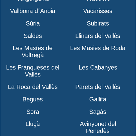
Vallbona d´Anoia
Vacarisses
Súria
Subirats
Saldes
Llinars del Vallès
Les Masíes de
Les Masies de Roda
Voltregà
Les Franqueses del
Les Cabanyes
Vallès
La Roca del Vallès
Parets del Vallès
Begues
Gallifa
Sora
Sagàs
Lluçà
Avinyonet del
Penedès