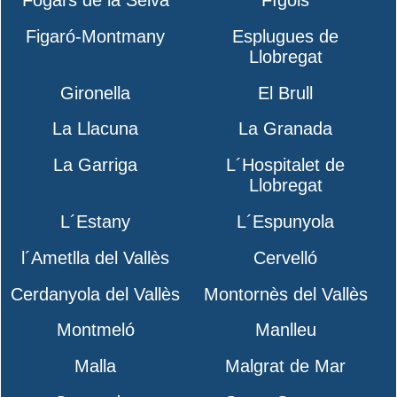
Figaró-Montmany
Esplugues de
Llobregat
Gironella
El Brull
La Llacuna
La Granada
La Garriga
L´Hospitalet de
Llobregat
L´Estany
L´Espunyola
l´Ametlla del Vallès
Cervelló
Cerdanyola del Vallès
Montornès del Vallès
Montmeló
Manlleu
Malla
Malgrat de Mar