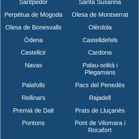
Santpedor
Santa Susanna
Perpètua de Mogoda
Olesa de Montserrat
Olesa de Bonesvalls
Olèrdola
Òdena
Castelldefels
Castellcir
Cardona
Navas
Palau-solità i
Plegamans
Palafolls
Pacs del Penedès
Rellinars
Rajadell
Premià de Dalt
Prats de Lluçanès
Pontons
Pont de Vilomara i
Rocafort