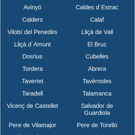
Avinyó
Caldes d´Estrac
Calders
Calaf
Vilobí del Penedès
Lliçà de Vall
Lliçà d´Amunt
El Bruc
Dosrius
Cubelles
Tordera
Abrera
Tavertet
Tavèrnoles
Taradell
Talamanca
Vicenç de Castellet
Salvador de
Guardiola
Pere de Vilamajor
Pere de Torelló