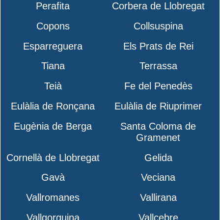
Perafita
Corbera de Llobregat
Copons
Collsuspina
Esparreguera
Els Prats de Rei
Tiana
Terrassa
Teià
Fe del Penedès
Eulàlia de Ronçana
Eulàlia de Riuprimer
Eugènia de Berga
Santa Coloma de
Gramenet
Cornellà de Llobregat
Gelida
Gavà
Veciana
Vallromanes
Vallirana
Vallgorguina
Vallcebre