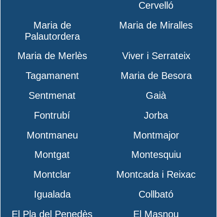
Cervelló
Maria de
Maria de Miralles
Palautordera
Maria de Merlès
Viver i Serrateix
Tagamanent
Maria de Besora
Sentmenat
Gaià
Fontrubí
Jorba
Montmaneu
Montmajor
Montgat
Montesquiu
Montclar
Montcada i Reixac
Igualada
Collbató
El Pla del Penedès
El Masnou