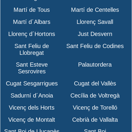
Martí de Tous
Martí de Centelles
Martí d´Albars
Llorenç Savall
Llorenç d´Hortons
Just Desvern
Sant Feliu de
Sant Feliu de Codines
Llobregat
Sant Esteve
Palautordera
Sesrovires
Cugat Sesgarrigues
Cugat del Vallès
Sadurní d´Anoia
Cecília de Voltregà
Vicenç dels Horts
Vicenç de Torelló
Vicenç de Montalt
Cebrià de Vallalta
Sant Boi de Lluçanès
Sant Boi