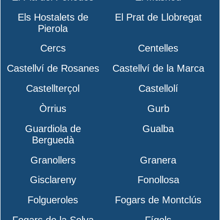
Els Hostalets de
El Prat de Llobregat
Pierola
Cercs
Centelles
Castellví de Rosanes
Castellví de la Marca
Castellterçol
Castellolí
Òrrius
Gurb
Guardiola de
Gualba
Berguedà
Granollers
Granera
Gisclareny
Fonollosa
Folgueroles
Fogars de Montclús
Fogars de la Selva
Fígols