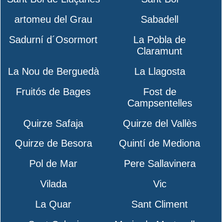
artomeu del Grau
Sabadell
Sadurní d´Osormort
La Pobla de
Claramunt
La Nou de Berguedà
La Llagosta
Fruitós de Bages
Fost de
Campsentelles
Quirze Safaja
Quirze del Vallès
Quirze de Besora
Quintí de Mediona
Pol de Mar
Pere Sallavinera
Vilada
Vic
La Quar
Sant Climent