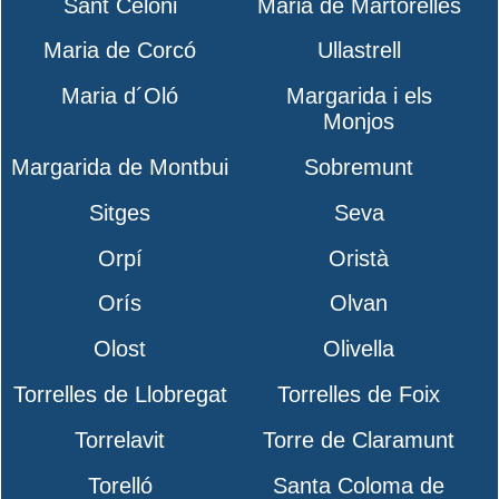
Sant Celoni
Maria de Martorelles
Maria de Corcó
Ullastrell
Maria d´Oló
Margarida i els
Monjos
Margarida de Montbui
Sobremunt
Sitges
Seva
Orpí
Oristà
Orís
Olvan
Olost
Olivella
Torrelles de Llobregat
Torrelles de Foix
Torrelavit
Torre de Claramunt
Torelló
Santa Coloma de