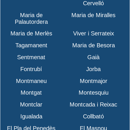
Cervelló
Maria de
Maria de Miralles
Palautordera
Maria de Merlès
Viver i Serrateix
Tagamanent
Maria de Besora
Sentmenat
Gaià
Fontrubí
Jorba
Montmaneu
Montmajor
Montgat
Montesquiu
Montclar
Montcada i Reixac
Igualada
Collbató
El Pla del Penedès
El Masnou