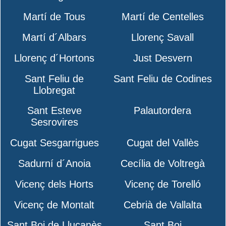
Martí de Tous
Martí de Centelles
Martí d´Albars
Llorenç Savall
Llorenç d´Hortons
Just Desvern
Sant Feliu de
Sant Feliu de Codines
Llobregat
Sant Esteve
Palautordera
Sesrovires
Cugat Sesgarrigues
Cugat del Vallès
Sadurní d´Anoia
Cecília de Voltregà
Vicenç dels Horts
Vicenç de Torelló
Vicenç de Montalt
Cebrià de Vallalta
Sant Boi de Lluçanès
Sant Boi