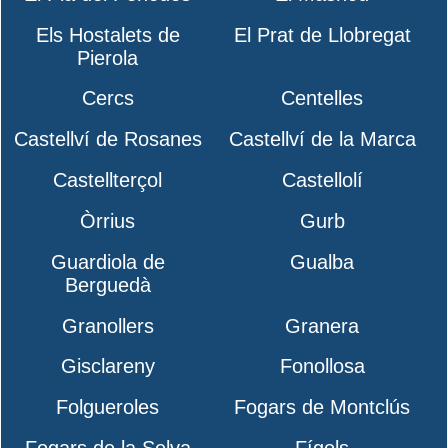
Els Hostalets de
El Prat de Llobregat
Pierola
Cercs
Centelles
Castellví de Rosanes
Castellví de la Marca
Castellterçol
Castellolí
Òrrius
Gurb
Guardiola de
Gualba
Berguedà
Granollers
Granera
Gisclareny
Fonollosa
Folgueroles
Fogars de Montclús
Fogars de la Selva
Fígols