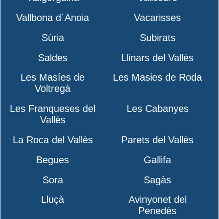
Vallbona d´Anoia
Vacarisses
Súria
Subirats
Saldes
Llinars del Vallès
Les Masíes de
Les Masies de Roda
Voltregà
Les Franqueses del
Les Cabanyes
Vallès
La Roca del Vallès
Parets del Vallès
Begues
Gallifa
Sora
Sagàs
Lluçà
Avinyonet del
Penedès