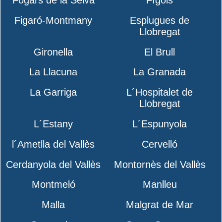
Figaró-Montmany
Esplugues de
Llobregat
Gironella
El Brull
La Llacuna
La Granada
La Garriga
L´Hospitalet de
Llobregat
L´Estany
L´Espunyola
l´Ametlla del Vallès
Cervelló
Cerdanyola del Vallès
Montornès del Vallès
Montmeló
Manlleu
Malla
Malgrat de Mar