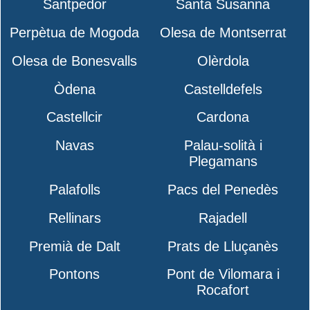
Santpedor
Santa Susanna
Perpètua de Mogoda
Olesa de Montserrat
Olesa de Bonesvalls
Olèrdola
Òdena
Castelldefels
Castellcir
Cardona
Navas
Palau-solità i
Plegamans
Palafolls
Pacs del Penedès
Rellinars
Rajadell
Premià de Dalt
Prats de Lluçanès
Pontons
Pont de Vilomara i
Rocafort