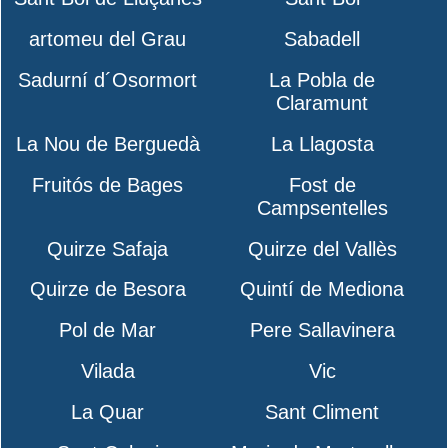
artomeu del Grau
Sabadell
Sadurní d´Osormort
La Pobla de
Claramunt
La Nou de Berguedà
La Llagosta
Fruitós de Bages
Fost de
Campsentelles
Quirze Safaja
Quirze del Vallès
Quirze de Besora
Quintí de Mediona
Pol de Mar
Pere Sallavinera
Vilada
Vic
La Quar
Sant Climent