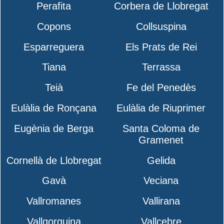
Perafita
Corbera de Llobregat
Copons
Collsuspina
Esparreguera
Els Prats de Rei
Tiana
Terrassa
Teià
Fe del Penedès
Eulàlia de Ronçana
Eulàlia de Riuprimer
Eugènia de Berga
Santa Coloma de
Gramenet
Cornellà de Llobregat
Gelida
Gavà
Veciana
Vallromanes
Vallirana
Vallgorguina
Vallcebre