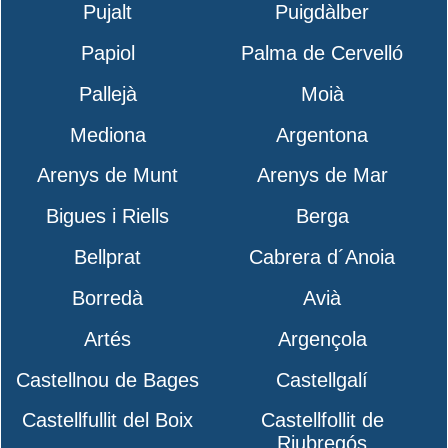
Pujalt
Puigdàlber
Papiol
Palma de Cervelló
Pallejà
Moià
Mediona
Argentona
Arenys de Munt
Arenys de Mar
Bigues i Riells
Berga
Bellprat
Cabrera d´Anoia
Borredà
Avià
Artés
Argençola
Castellnou de Bages
Castellgalí
Castellfullit del Boix
Castellfollit de
Riubregós