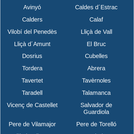
Avinyó
Caldes d´Estrac
Calders
Calaf
Vilobí del Penedès
Lliçà de Vall
Lliçà d´Amunt
El Bruc
Dosrius
Cubelles
Tordera
Abrera
Tavertet
Tavèrnoles
Taradell
Talamanca
Vicenç de Castellet
Salvador de
Guardiola
Pere de Vilamajor
Pere de Torelló