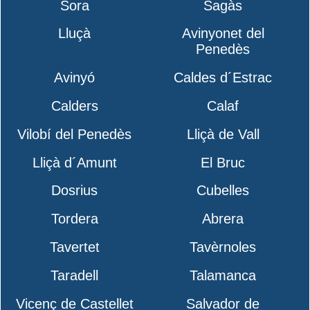
Sora
Sagàs
Lluçà
Avinyonet del
Penedès
Avinyó
Caldes d´Estrac
Calders
Calaf
Vilobí del Penedès
Lliçà de Vall
Lliçà d´Amunt
El Bruc
Dosrius
Cubelles
Tordera
Abrera
Tavertet
Tavèrnoles
Taradell
Talamanca
Vicenç de Castellet
Salvador de