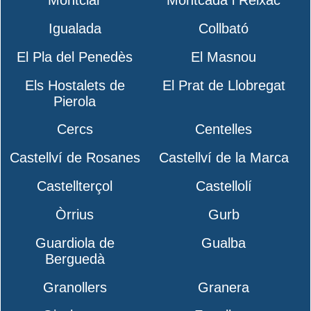
Montclar
Montcada i Reixac
Igualada
Collbató
El Pla del Penedès
El Masnou
Els Hostalets de
El Prat de Llobregat
Pierola
Cercs
Centelles
Castellví de Rosanes
Castellví de la Marca
Castellterçol
Castellolí
Òrrius
Gurb
Guardiola de
Gualba
Berguedà
Granollers
Granera