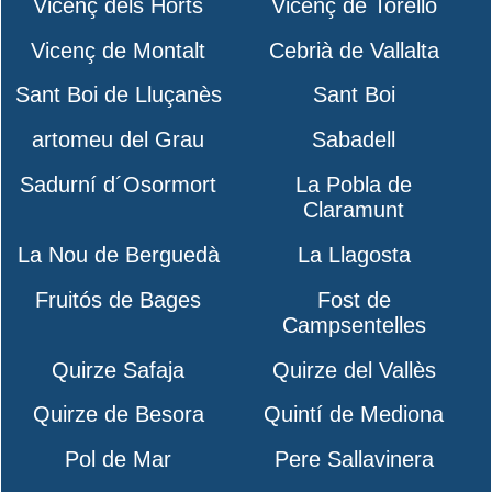
Vicenç dels Horts
Vicenç de Torelló
Vicenç de Montalt
Cebrià de Vallalta
Sant Boi de Lluçanès
Sant Boi
artomeu del Grau
Sabadell
Sadurní d´Osormort
La Pobla de
Claramunt
La Nou de Berguedà
La Llagosta
Fruitós de Bages
Fost de
Campsentelles
Quirze Safaja
Quirze del Vallès
Quirze de Besora
Quintí de Mediona
Pol de Mar
Pere Sallavinera