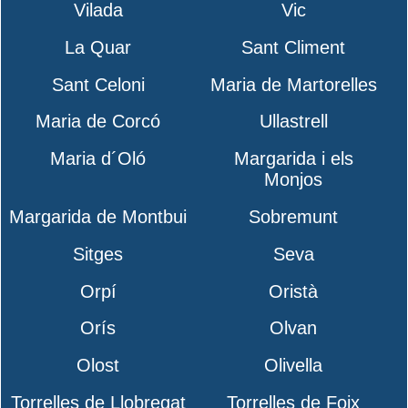
Vilada
Vic
La Quar
Sant Climent
Sant Celoni
Maria de Martorelles
Maria de Corcó
Ullastrell
Maria d´Oló
Margarida i els
Monjos
Margarida de Montbui
Sobremunt
Sitges
Seva
Orpí
Oristà
Orís
Olvan
Olost
Olivella
Torrelles de Llobregat
Torrelles de Foix