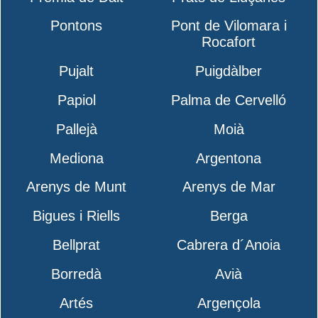
Pontons
Pont de Vilomara i
Rocafort
Pujalt
Puigdàlber
Papiol
Palma de Cervelló
Pallejà
Moià
Mediona
Argentona
Arenys de Munt
Arenys de Mar
Bigues i Riells
Berga
Bellprat
Cabrera d´Anoia
Borredà
Avià
Artés
Argençola