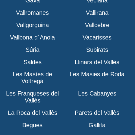
Gavà
Veciana
Vallromanes
Vallirana
Vallgorguina
Vallcebre
Vallbona d´Anoia
Vacarisses
Súria
Subirats
Saldes
Llinars del Vallès
Les Masíes de
Les Masies de Roda
Voltregà
Les Franqueses del
Les Cabanyes
Vallès
La Roca del Vallès
Parets del Vallès
Begues
Gallifa