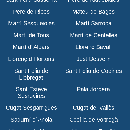
Pere de Ribes
Mateu de Bages
Martí Sesgueioles
Martí Sarroca
Martí de Tous
Martí de Centelles
Martí d´Albars
Llorenç Savall
Llorenç d´Hortons
Just Desvern
Sant Feliu de
Sant Feliu de Codines
Llobregat
Sant Esteve
Palautordera
Sesrovires
Cugat Sesgarrigues
Cugat del Vallès
Sadurní d´Anoia
Cecília de Voltregà