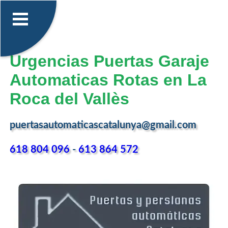
Urgencias Puertas Garaje
Automaticas Rotas en La
Roca del Vallès
puertasautomaticascatalunya@gmail.com
618 804 096
-
613 864 572