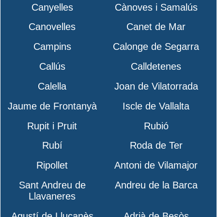
Canyelles
Cànoves i Samalús
Canovelles
Canet de Mar
Campins
Calonge de Segarra
Callús
Calldetenes
Calella
Joan de Vilatorrada
Jaume de Frontanyà
Iscle de Vallalta
Rupit i Pruit
Rubió
Rubí
Roda de Ter
Ripollet
Antoni de Vilamajor
Sant Andreu de
Andreu de la Barca
Llavaneres
Agustí de Lluçanès
Adrià de Besòs