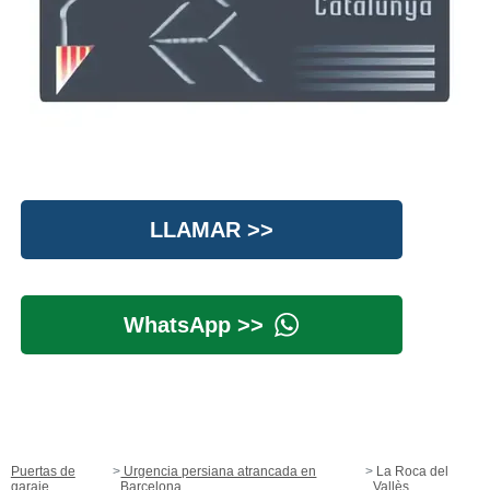
LLAMAR >>
WhatsApp >>
Puertas de
Urgencia persiana atrancada en
La Roca del
garaje
Barcelona
Vallès