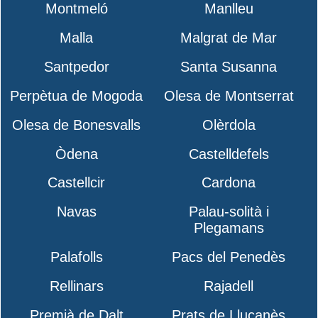
Montmeló
Manlleu
Malla
Malgrat de Mar
Santpedor
Santa Susanna
Perpètua de Mogoda
Olesa de Montserrat
Olesa de Bonesvalls
Olèrdola
Òdena
Castelldefels
Castellcir
Cardona
Navas
Palau-solità i
Plegamans
Palafolls
Pacs del Penedès
Rellinars
Rajadell
Premià de Dalt
Prats de Lluçanès