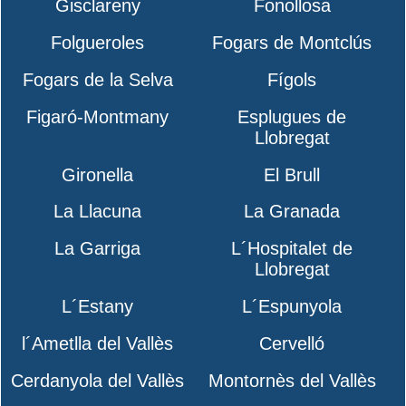
Gisclareny
Fonollosa
Folgueroles
Fogars de Montclús
Fogars de la Selva
Fígols
Figaró-Montmany
Esplugues de
Llobregat
Gironella
El Brull
La Llacuna
La Granada
La Garriga
L´Hospitalet de
Llobregat
L´Estany
L´Espunyola
l´Ametlla del Vallès
Cervelló
Cerdanyola del Vallès
Montornès del Vallès