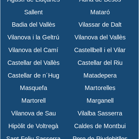
Sallent
Mataró
Badia del Vallès
Vilassar de Dalt
Vilanova i la Geltrú
Vilanova del Vallès
Vilanova del Camí
Castellbell i el Vilar
Castellar del Vallès
Castellar del Riu
Castellar de n´Hug
Matadepera
Masquefa
Martorelles
Martorell
Marganell
Vilanova de Sau
Vilalba Sasserra
Hipòlit de Voltregà
Caldes de Montbui
Sant Feliu Sasserra
Pere de Riudebitlles