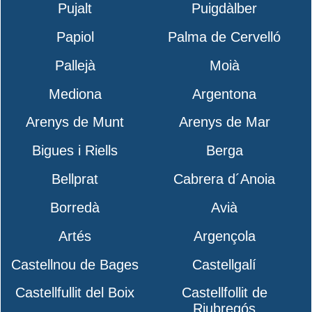
Pujalt
Puigdàlber
Papiol
Palma de Cervelló
Pallejà
Moià
Mediona
Argentona
Arenys de Munt
Arenys de Mar
Bigues i Riells
Berga
Bellprat
Cabrera d´Anoia
Borredà
Avià
Artés
Argençola
Castellnou de Bages
Castellgalí
Castellfullit del Boix
Castellfollit de
Riubregós