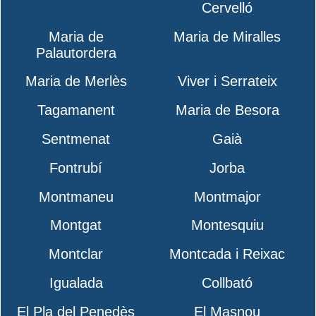
Cervelló
Maria de
Maria de Miralles
Palautordera
Maria de Merlès
Viver i Serrateix
Tagamanent
Maria de Besora
Sentmenat
Gaià
Fontrubí
Jorba
Montmaneu
Montmajor
Montgat
Montesquiu
Montclar
Montcada i Reixac
Igualada
Collbató
El Pla del Penedès
El Masnou