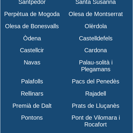
Santpedor
Santa Susanna
Perpètua de Mogoda
Olesa de Montserrat
Olesa de Bonesvalls
Olèrdola
Òdena
Castelldefels
Castellcir
Cardona
Navas
Palau-solità i
Plegamans
Palafolls
Pacs del Penedès
Rellinars
Rajadell
Premià de Dalt
Prats de Lluçanès
Pontons
Pont de Vilomara i
Rocafort