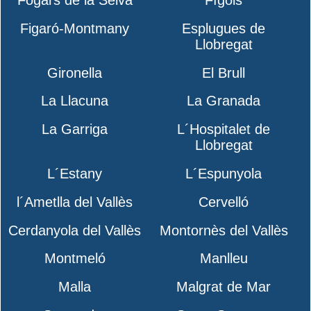
Figaró-Montmany
Esplugues de
Llobregat
Gironella
El Brull
La Llacuna
La Granada
La Garriga
L´Hospitalet de
Llobregat
L´Estany
L´Espunyola
l´Ametlla del Vallès
Cervelló
Cerdanyola del Vallès
Montornès del Vallès
Montmeló
Manlleu
Malla
Malgrat de Mar