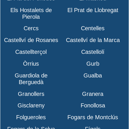
Els Hostalets de
El Prat de Llobregat
Pierola
Cercs
Centelles
Castellví de Rosanes
Castellví de la Marca
Castellterçol
Castellolí
Òrrius
Gurb
Guardiola de
Gualba
Berguedà
Granollers
Granera
Gisclareny
Fonollosa
Folgueroles
Fogars de Montclús
Fogars de la Selva
Fígols