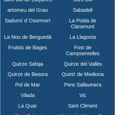
artomeu del Grau
Sabadell
Sadurní d´Osormort
La Pobla de
Claramunt
La Nou de Berguedà
La Llagosta
Fruitós de Bages
Fost de
Campsentelles
Quirze Safaja
Quirze del Vallès
Quirze de Besora
Quintí de Mediona
Pol de Mar
Pere Sallavinera
Vilada
Vic
La Quar
Sant Climent