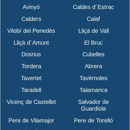
Avinyó
Caldes d´Estrac
Calders
Calaf
Vilobí del Penedès
Lliçà de Vall
Lliçà d´Amunt
El Bruc
Dosrius
Cubelles
Tordera
Abrera
Tavertet
Tavèrnoles
Taradell
Talamanca
Vicenç de Castellet
Salvador de
Guardiola
Pere de Vilamajor
Pere de Torelló