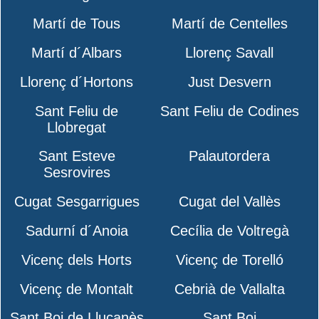
Martí de Tous
Martí de Centelles
Martí d´Albars
Llorenç Savall
Llorenç d´Hortons
Just Desvern
Sant Feliu de
Sant Feliu de Codines
Llobregat
Sant Esteve
Palautordera
Sesrovires
Cugat Sesgarrigues
Cugat del Vallès
Sadurní d´Anoia
Cecília de Voltregà
Vicenç dels Horts
Vicenç de Torelló
Vicenç de Montalt
Cebrià de Vallalta
Sant Boi de Lluçanès
Sant Boi