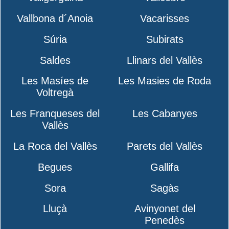
Vallbona d´Anoia
Vacarisses
Súria
Subirats
Saldes
Llinars del Vallès
Les Masíes de
Les Masies de Roda
Voltregà
Les Franqueses del
Les Cabanyes
Vallès
La Roca del Vallès
Parets del Vallès
Begues
Gallifa
Sora
Sagàs
Lluçà
Avinyonet del
Penedès