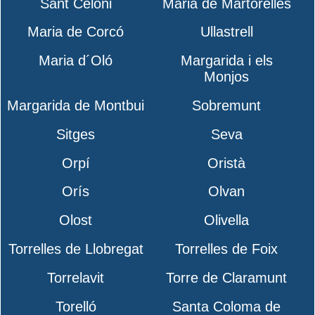
Sant Celoni
Maria de Martorelles
Maria de Corcó
Ullastrell
Maria d´Oló
Margarida i els
Monjos
Margarida de Montbui
Sobremunt
Sitges
Seva
Orpí
Oristà
Orís
Olvan
Olost
Olivella
Torrelles de Llobregat
Torrelles de Foix
Torrelavit
Torre de Claramunt
Torelló
Santa Coloma de