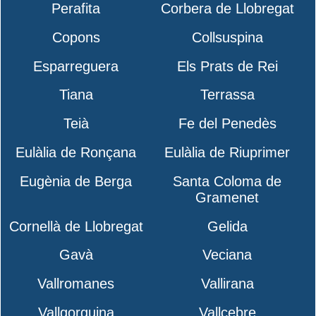
Perafita
Corbera de Llobregat
Copons
Collsuspina
Esparreguera
Els Prats de Rei
Tiana
Terrassa
Teià
Fe del Penedès
Eulàlia de Ronçana
Eulàlia de Riuprimer
Eugènia de Berga
Santa Coloma de
Gramenet
Cornellà de Llobregat
Gelida
Gavà
Veciana
Vallromanes
Vallirana
Vallgorguina
Vallcebre