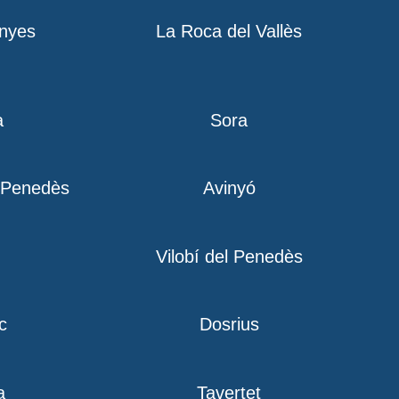
nyes
La Roca del Vallès
a
Sora
l Penedès
Avinyó
Vilobí del Penedès
c
Dosrius
a
Tavertet