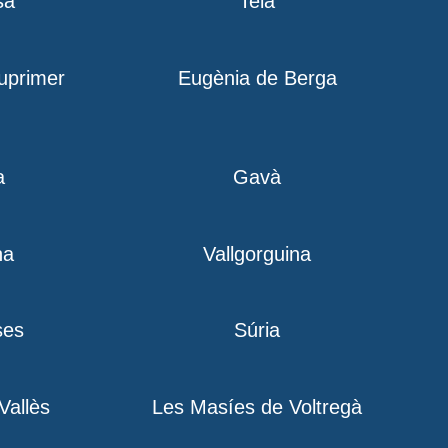
sa
Teià
iuprimer
Eugènia de Berga
a
Gavà
na
Vallgorguina
ses
Súria
 Vallès
Les Masíes de Voltregà