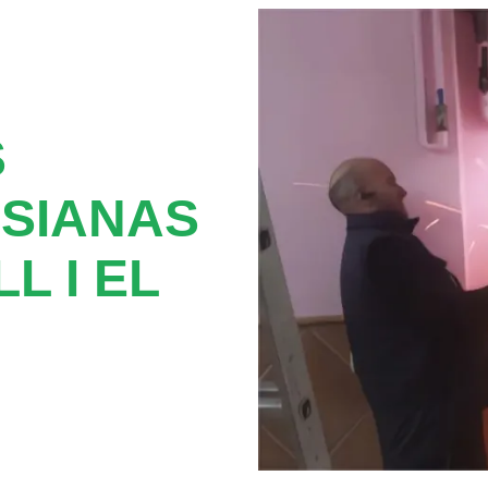
S
SIANAS
L I EL