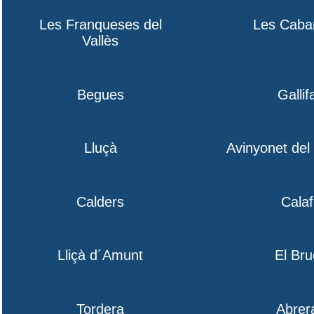
Les Franqueses del
Les Caba
Vallès
Begues
Gallif
Lluçà
Avinyonet de
Calders
Calaf
Lliçà d´Amunt
El Bru
Tordera
Abrer