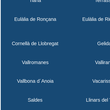
Tiana
Terras
Eulàlia de Ronçana
Eulàlia de R
Cornellà de Llobregat
Gelid
Vallromanes
Vallira
Vallbona d´Anoia
Vacaris
Saldes
Llinars del