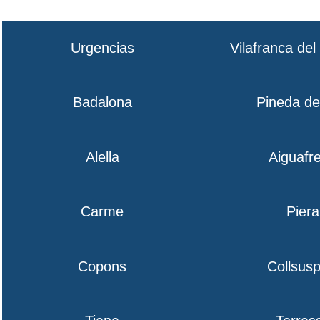
Urgencias
Vilafranca de
Badalona
Pineda d
Alella
Aiguafr
Carme
Piera
Copons
Collsusp