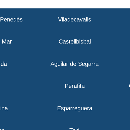
l Penedès
Viladecavalls
e Mar
Castellbisbal
eda
Aguilar de Segarra
Perafita
ina
Esparreguera