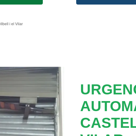
lbell i el Vilar
URGEN
AUTOM
CASTEL