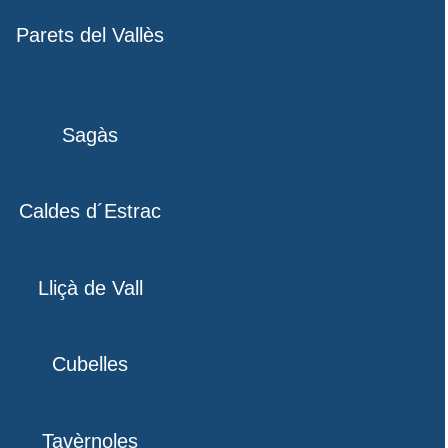
Parets del Vallès
Sagàs
Caldes d´Estrac
Lliçà de Vall
Cubelles
Tavèrnoles