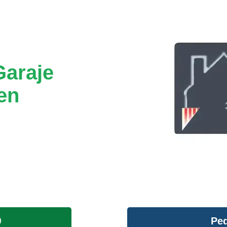
Garaje
en
Ped