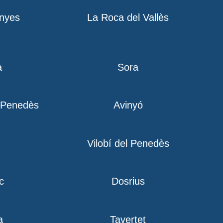
nyes
La Roca del Vallès
a
Sora
l Penedès
Avinyó
Vilobí del Penedès
c
Dosrius
a
Tavertet