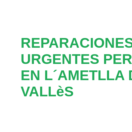
REPARACIONE
URGENTES PER
EN L´AMETLLA 
VALLèS