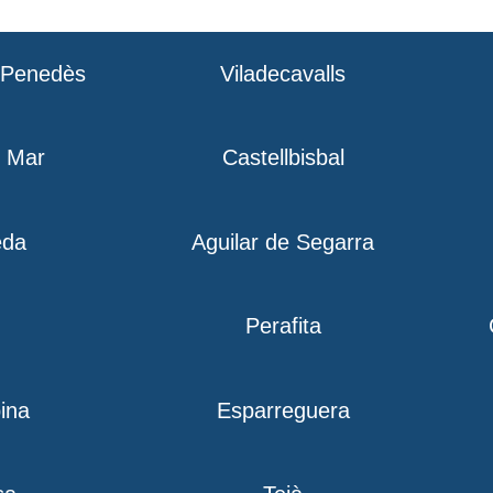
l Penedès
Viladecavalls
e Mar
Castellbisbal
eda
Aguilar de Segarra
Perafita
ina
Esparreguera