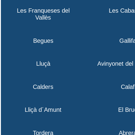
Les Franqueses del
Les Caba
Vallès
Begues
Gallif
Lluçà
Avinyonet de
Calders
Calaf
Lliçà d´Amunt
El Bru
Tordera
Abrer