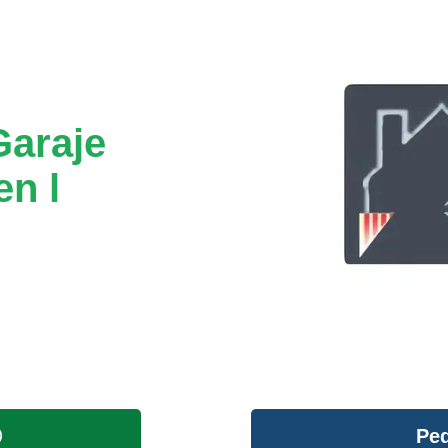
Garaje
n l
Ped