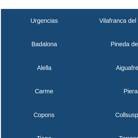
Urgencias
Vilafranca de
Badalona
Pineda d
Alella
Aiguafr
Carme
Piera
Copons
Collsusp