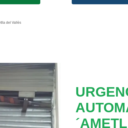
lla del Vallès
URGEN
AUTOMA
´AMETL