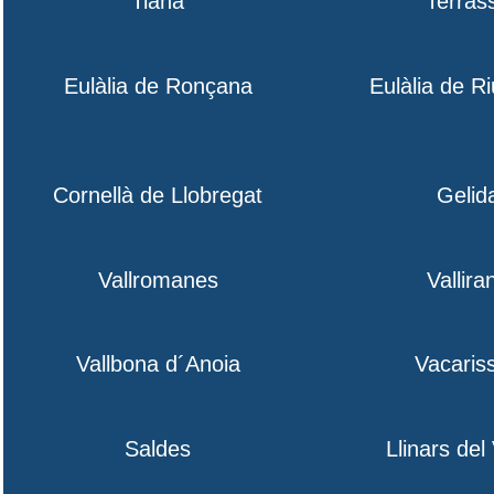
Tiana
Terras
Eulàlia de Ronçana
Eulàlia de R
Cornellà de Llobregat
Gelid
Vallromanes
Vallira
Vallbona d´Anoia
Vacaris
Saldes
Llinars del