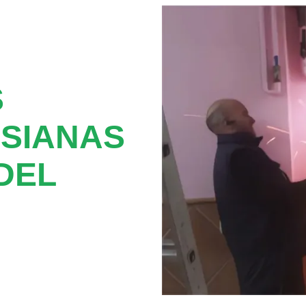
S
SIANAS
DEL