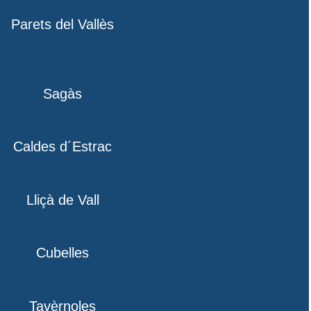
Parets del Vallès
Sagàs
Caldes d´Estrac
Lliçà de Vall
Cubelles
Tavèrnoles