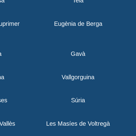
sa
Teià
iuprimer
Eugènia de Berga
a
Gavà
na
Vallgorguina
ses
Súria
 Vallès
Les Masíes de Voltregà