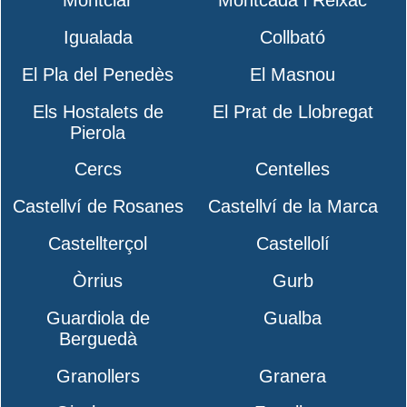
Montclar
Montcada i Reixac
Igualada
Collbató
El Pla del Penedès
El Masnou
Els Hostalets de
El Prat de Llobregat
Pierola
Cercs
Centelles
Castellví de Rosanes
Castellví de la Marca
Castellterçol
Castellolí
Òrrius
Gurb
Guardiola de
Gualba
Berguedà
Granollers
Granera