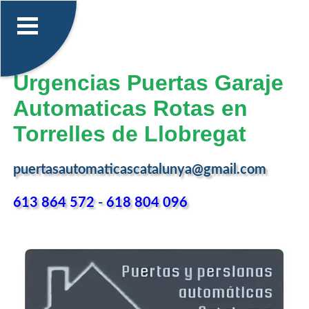
Urgencias Puertas Garaje
Automaticas Rotas en
Torrelles de Llobregat
puertasautomaticascatalunya@gmail.com
613 864 572
-
618 804 096