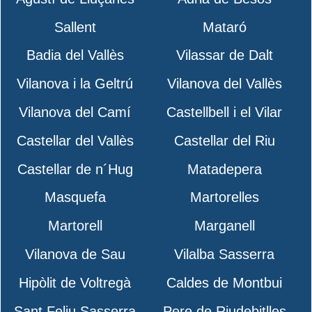
Sallent
Mataró
Badia del Vallès
Vilassar de Dalt
Vilanova i la Geltrú
Vilanova del Vallès
Vilanova del Camí
Castellbell i el Vilar
Castellar del Vallès
Castellar del Riu
Castellar de n´Hug
Matadepera
Masquefa
Martorelles
Martorell
Marganell
Vilanova de Sau
Vilalba Sasserra
Hipòlit de Voltregà
Caldes de Montbui
Sant Feliu Sasserra
Pere de Riudebitlles