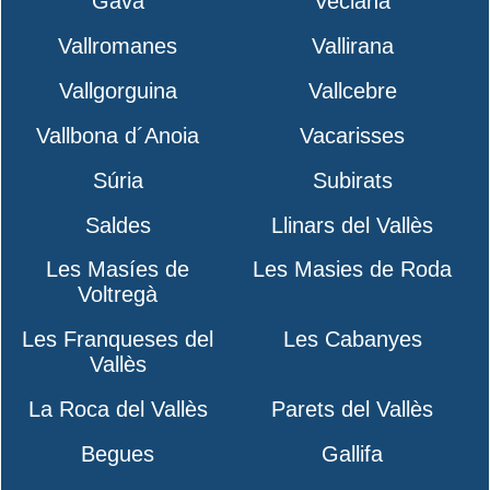
Gavà
Veciana
Vallromanes
Vallirana
Vallgorguina
Vallcebre
Vallbona d´Anoia
Vacarisses
Súria
Subirats
Saldes
Llinars del Vallès
Les Masíes de
Les Masies de Roda
Voltregà
Les Franqueses del
Les Cabanyes
Vallès
La Roca del Vallès
Parets del Vallès
Begues
Gallifa