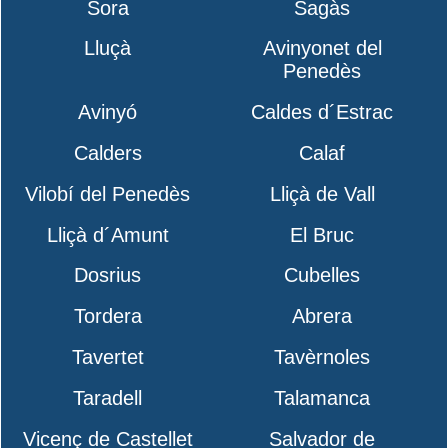
Sora
Sagàs
Lluçà
Avinyonet del
Penedès
Avinyó
Caldes d´Estrac
Calders
Calaf
Vilobí del Penedès
Lliçà de Vall
Lliçà d´Amunt
El Bruc
Dosrius
Cubelles
Tordera
Abrera
Tavertet
Tavèrnoles
Taradell
Talamanca
Vicenç de Castellet
Salvador de