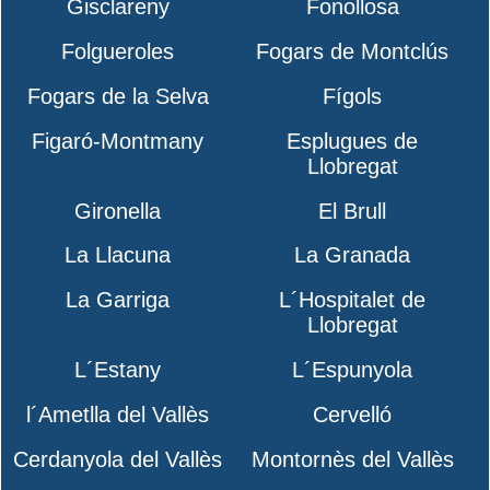
Gisclareny
Fonollosa
Folgueroles
Fogars de Montclús
Fogars de la Selva
Fígols
Figaró-Montmany
Esplugues de
Llobregat
Gironella
El Brull
La Llacuna
La Granada
La Garriga
L´Hospitalet de
Llobregat
L´Estany
L´Espunyola
l´Ametlla del Vallès
Cervelló
Cerdanyola del Vallès
Montornès del Vallès