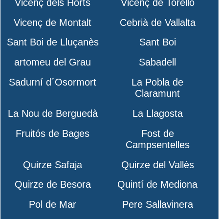
Vicenç dels Horts
Vicenç de Torelló
Vicenç de Montalt
Cebrià de Vallalta
Sant Boi de Lluçanès
Sant Boi
artomeu del Grau
Sabadell
Sadurní d´Osormort
La Pobla de
Claramunt
La Nou de Berguedà
La Llagosta
Fruitós de Bages
Fost de
Campsentelles
Quirze Safaja
Quirze del Vallès
Quirze de Besora
Quintí de Mediona
Pol de Mar
Pere Sallavinera