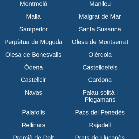
Montmeló
Manlleu
Malla
Malgrat de Mar
Santpedor
Santa Susanna
Perpètua de Mogoda
Olesa de Montserrat
Olesa de Bonesvalls
Olèrdola
Òdena
Castelldefels
Castellcir
Cardona
Navas
Palau-solità i
Plegamans
Palafolls
Pacs del Penedès
Rellinars
Rajadell
Premià de Dalt
Prats de Lluçanès