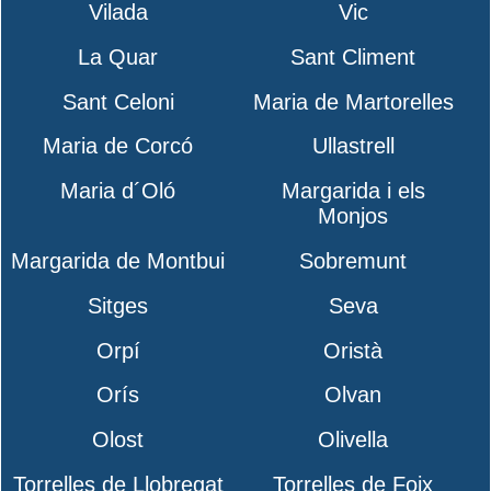
Vilada
Vic
La Quar
Sant Climent
Sant Celoni
Maria de Martorelles
Maria de Corcó
Ullastrell
Maria d´Oló
Margarida i els
Monjos
Margarida de Montbui
Sobremunt
Sitges
Seva
Orpí
Oristà
Orís
Olvan
Olost
Olivella
Torrelles de Llobregat
Torrelles de Foix