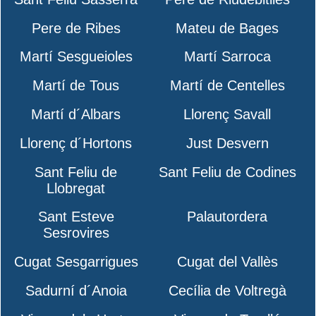
Pere de Ribes
Mateu de Bages
Martí Sesgueioles
Martí Sarroca
Martí de Tous
Martí de Centelles
Martí d´Albars
Llorenç Savall
Llorenç d´Hortons
Just Desvern
Sant Feliu de
Sant Feliu de Codines
Llobregat
Sant Esteve
Palautordera
Sesrovires
Cugat Sesgarrigues
Cugat del Vallès
Sadurní d´Anoia
Cecília de Voltregà