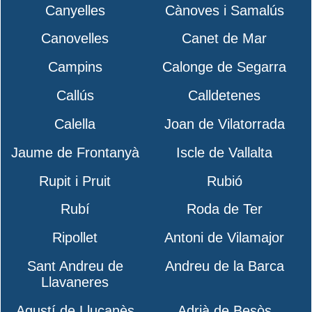
Canyelles
Cànoves i Samalús
Canovelles
Canet de Mar
Campins
Calonge de Segarra
Callús
Calldetenes
Calella
Joan de Vilatorrada
Jaume de Frontanyà
Iscle de Vallalta
Rupit i Pruit
Rubió
Rubí
Roda de Ter
Ripollet
Antoni de Vilamajor
Sant Andreu de
Andreu de la Barca
Llavaneres
Agustí de Lluçanès
Adrià de Besòs