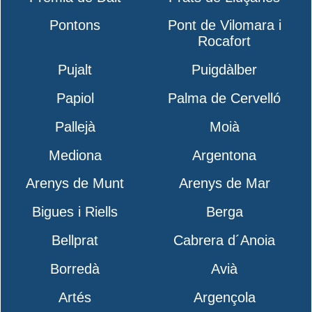
Pontons
Pont de Vilomara i
Rocafort
Pujalt
Puigdàlber
Papiol
Palma de Cervelló
Pallejà
Moià
Mediona
Argentona
Arenys de Munt
Arenys de Mar
Bigues i Riells
Berga
Bellprat
Cabrera d´Anoia
Borredà
Avià
Artés
Argençola