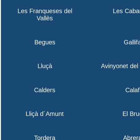
Les Franqueses del
Les Caba
Vallès
Begues
Gallif
Lluçà
Avinyonet de
Calders
Calaf
Lliçà d´Amunt
El Bru
Tordera
Abrer