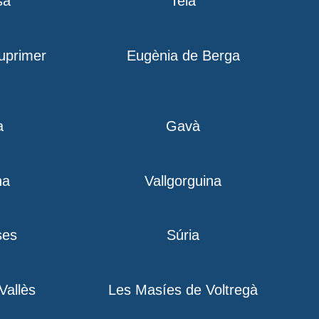
sa
Teià
iuprimer
Eugènia de Berga
a
Gavà
na
Vallgorguina
ses
Súria
 Vallès
Les Masíes de Voltregà