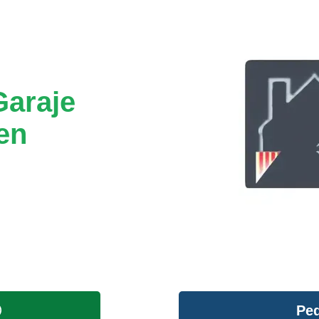
Garaje
en
Ped