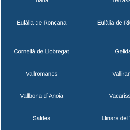
Tiana
Terras
Eulàlia de Ronçana
Eulàlia de R
Cornellà de Llobregat
Gelid
Vallromanes
Vallira
Vallbona d´Anoia
Vacaris
Saldes
Llinars del