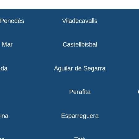
l Penedès
Viladecavalls
e Mar
Castellbisbal
eda
Aguilar de Segarra
Perafita
ina
Esparreguera