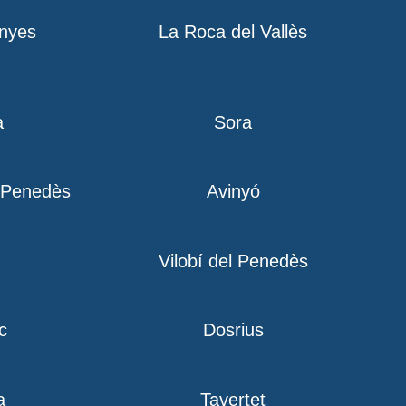
nyes
La Roca del Vallès
a
Sora
l Penedès
Avinyó
Vilobí del Penedès
c
Dosrius
a
Tavertet