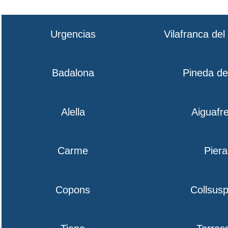
Urgencias
Vilafranca de
Badalona
Pineda d
Alella
Aiguafr
Carme
Piera
Copons
Collsusp