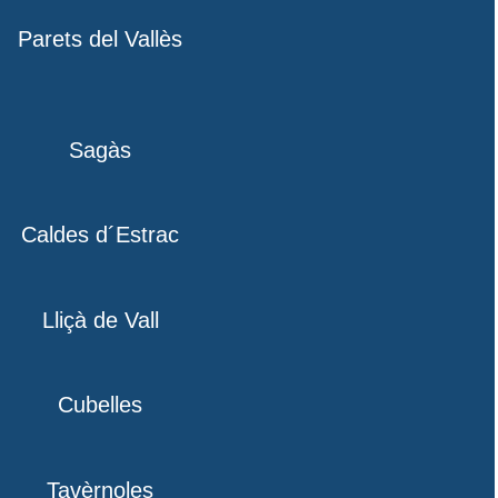
Parets del Vallès
Sagàs
Caldes d´Estrac
Lliçà de Vall
Cubelles
Tavèrnoles