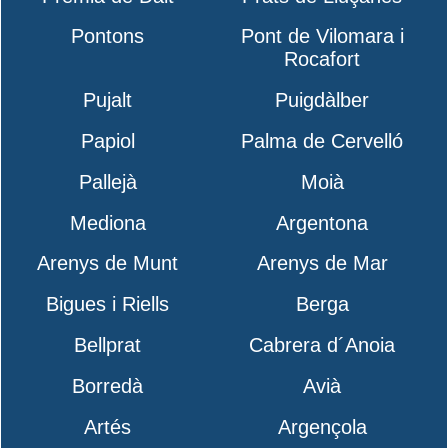
Pontons
Pont de Vilomara i
Rocafort
Pujalt
Puigdàlber
Papiol
Palma de Cervelló
Pallejà
Moià
Mediona
Argentona
Arenys de Munt
Arenys de Mar
Bigues i Riells
Berga
Bellprat
Cabrera d´Anoia
Borredà
Avià
Artés
Argençola