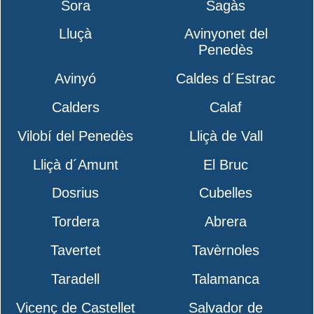
Sora
Sagàs
Lluçà
Avinyonet del
Penedès
Avinyó
Caldes d´Estrac
Calders
Calaf
Vilobí del Penedès
Lliçà de Vall
Lliçà d´Amunt
El Bruc
Dosrius
Cubelles
Tordera
Abrera
Tavertet
Tavèrnoles
Taradell
Talamanca
Vicenç de Castellet
Salvador de