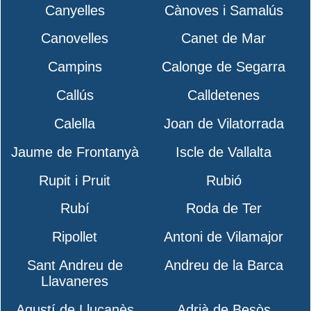
Canyelles
Cànoves i Samalús
Canovelles
Canet de Mar
Campins
Calonge de Segarra
Callús
Calldetenes
Calella
Joan de Vilatorrada
Jaume de Frontanyà
Iscle de Vallalta
Rupit i Pruit
Rubió
Rubí
Roda de Ter
Ripollet
Antoni de Vilamajor
Sant Andreu de
Andreu de la Barca
Llavaneres
Agustí de Lluçanès
Adrià de Besòs