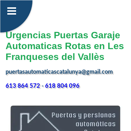
Urgencias Puertas Garaje
Automaticas Rotas en Les
Franqueses del Vallès
puertasautomaticascatalunya@gmail.com
613 864 572
-
618 804 096