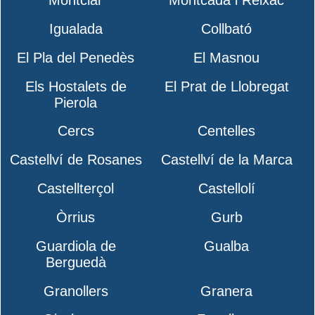
Montclar
Montcada i Reixac
Igualada
Collbató
El Pla del Penedès
El Masnou
Els Hostalets de
El Prat de Llobregat
Pierola
Cercs
Centelles
Castellví de Rosanes
Castellví de la Marca
Castellterçol
Castellolí
Òrrius
Gurb
Guardiola de
Gualba
Berguedà
Granollers
Granera