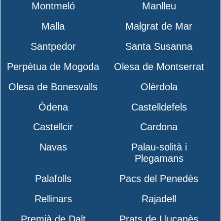
Montmeló
Manlleu
Malla
Malgrat de Mar
Santpedor
Santa Susanna
Perpètua de Mogoda
Olesa de Montserrat
Olesa de Bonesvalls
Olèrdola
Òdena
Castelldefels
Castellcir
Cardona
Navas
Palau-solità i
Plegamans
Palafolls
Pacs del Penedès
Rellinars
Rajadell
Premià de Dalt
Prats de Lluçanès