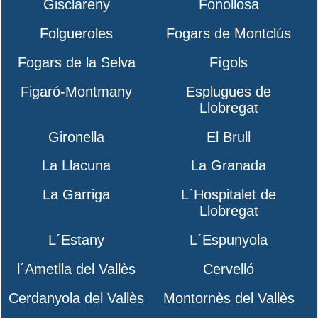
Gisclareny
Fonollosa
Folgueroles
Fogars de Montclús
Fogars de la Selva
Fígols
Figaró-Montmany
Esplugues de
Llobregat
Gironella
El Brull
La Llacuna
La Granada
La Garriga
L´Hospitalet de
Llobregat
L´Estany
L´Espunyola
l´Ametlla del Vallès
Cervelló
Cerdanyola del Vallès
Montornès del Vallès