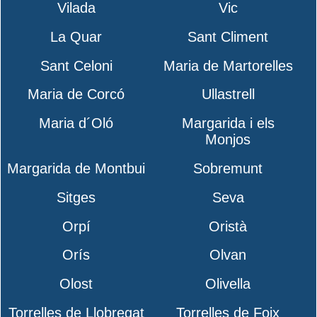
Vilada
Vic
La Quar
Sant Climent
Sant Celoni
Maria de Martorelles
Maria de Corcó
Ullastrell
Maria d´Oló
Margarida i els
Monjos
Margarida de Montbui
Sobremunt
Sitges
Seva
Orpí
Oristà
Orís
Olvan
Olost
Olivella
Torrelles de Llobregat
Torrelles de Foix