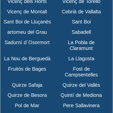
Vicenç dels Horts
Vicenç de Torelló
Vicenç de Montalt
Cebrià de Vallalta
Sant Boi de Lluçanès
Sant Boi
artomeu del Grau
Sabadell
Sadurní d´Osormort
La Pobla de
Claramunt
La Nou de Berguedà
La Llagosta
Fruitós de Bages
Fost de
Campsentelles
Quirze Safaja
Quirze del Vallès
Quirze de Besora
Quintí de Mediona
Pol de Mar
Pere Sallavinera