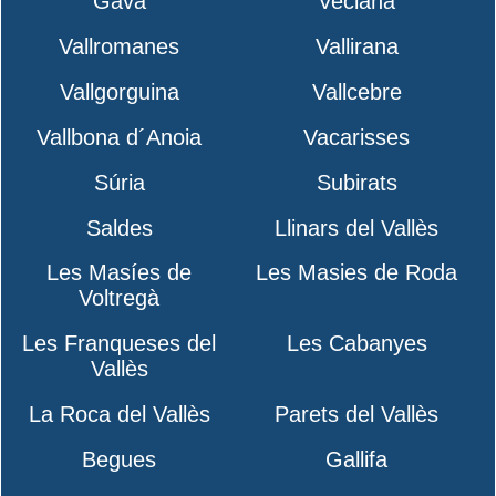
Gavà
Veciana
Vallromanes
Vallirana
Vallgorguina
Vallcebre
Vallbona d´Anoia
Vacarisses
Súria
Subirats
Saldes
Llinars del Vallès
Les Masíes de
Les Masies de Roda
Voltregà
Les Franqueses del
Les Cabanyes
Vallès
La Roca del Vallès
Parets del Vallès
Begues
Gallifa