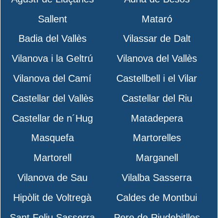
Sallent
Mataró
Badia del Vallès
Vilassar de Dalt
Vilanova i la Geltrú
Vilanova del Vallès
Vilanova del Camí
Castellbell i el Vilar
Castellar del Vallès
Castellar del Riu
Castellar de n´Hug
Matadepera
Masquefa
Martorelles
Martorell
Marganell
Vilanova de Sau
Vilalba Sasserra
Hipòlit de Voltregà
Caldes de Montbui
Sant Feliu Sasserra
Pere de Riudebitlles