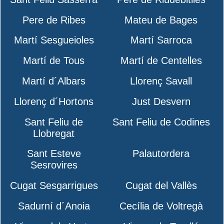
Pere de Ribes
Mateu de Bages
Martí Sesgueioles
Martí Sarroca
Martí de Tous
Martí de Centelles
Martí d´Albars
Llorenç Savall
Llorenç d´Hortons
Just Desvern
Sant Feliu de
Sant Feliu de Codines
Llobregat
Sant Esteve
Palautordera
Sesrovires
Cugat Sesgarrigues
Cugat del Vallès
Sadurní d´Anoia
Cecília de Voltregà