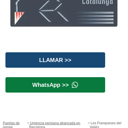
LLAMAR >>
WhatsApp >>
Puertas de
Urgencia persiana atrancada en
Les Franqueses del
garaje
Barcelona
Vallès