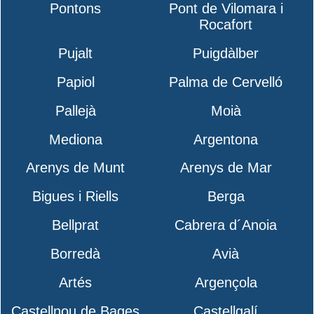
Pontons
Pont de Vilomara i
Rocafort
Pujalt
Puigdàlber
Papiol
Palma de Cervelló
Pallejà
Moià
Mediona
Argentona
Arenys de Munt
Arenys de Mar
Bigues i Riells
Berga
Bellprat
Cabrera d´Anoia
Borredà
Avià
Artés
Argençola
Castellnou de Bages
Castellgalí