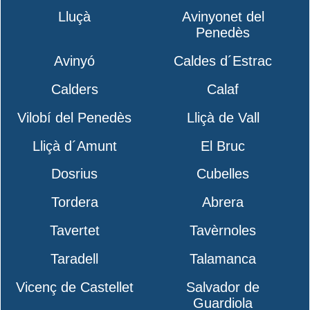
Lluçà
Avinyonet del
Penedès
Avinyó
Caldes d´Estrac
Calders
Calaf
Vilobí del Penedès
Lliçà de Vall
Lliçà d´Amunt
El Bruc
Dosrius
Cubelles
Tordera
Abrera
Tavertet
Tavèrnoles
Taradell
Talamanca
Vicenç de Castellet
Salvador de
Guardiola