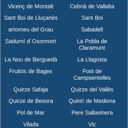
Vicenç de Montalt
Cebrià de Vallalta
Sant Boi de Lluçanès
Sant Boi
artomeu del Grau
Sabadell
Sadurní d´Osormort
La Pobla de
Claramunt
La Nou de Berguedà
La Llagosta
Fruitós de Bages
Fost de
Campsentelles
Quirze Safaja
Quirze del Vallès
Quirze de Besora
Quintí de Mediona
Pol de Mar
Pere Sallavinera
Vilada
Vic