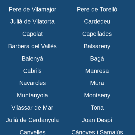
Pere de Vilamajor
Pere de Torelló
Julià de Vilatorta
Cardedeu
Capolat
Capellades
Barberà del Vallès
Balsareny
Balenyà
Bagà
Cabrils
Manresa
Navarcles
Mura
Muntanyola
Montseny
Vilassar de Mar
Tona
Julià de Cerdanyola
Joan Despí
Canyelles
Cànoves i Samalús