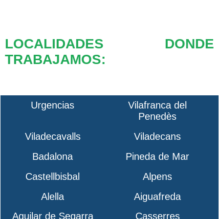
LOCALIDADES DONDE
TRABAJAMOS:
Urgencias
Vilafranca del
Penedès
Viladecavalls
Viladecans
Badalona
Pineda de Mar
Castellbisbal
Alpens
Alella
Aiguafreda
Aguilar de Segarra
Casserres