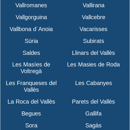
Vallromanes
Vallirana
Vallgorguina
Vallcebre
Vallbona d´Anoia
Vacarisses
Súria
Subirats
Saldes
Llinars del Vallès
Les Masíes de
Les Masies de Roda
Voltregà
Les Franqueses del
Les Cabanyes
Vallès
La Roca del Vallès
Parets del Vallès
Begues
Gallifa
Sora
Sagàs