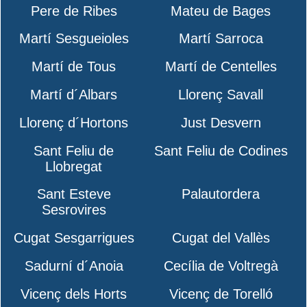
Pere de Ribes
Mateu de Bages
Martí Sesgueioles
Martí Sarroca
Martí de Tous
Martí de Centelles
Martí d´Albars
Llorenç Savall
Llorenç d´Hortons
Just Desvern
Sant Feliu de
Sant Feliu de Codines
Llobregat
Sant Esteve
Palautordera
Sesrovires
Cugat Sesgarrigues
Cugat del Vallès
Sadurní d´Anoia
Cecília de Voltregà
Vicenç dels Horts
Vicenç de Torelló