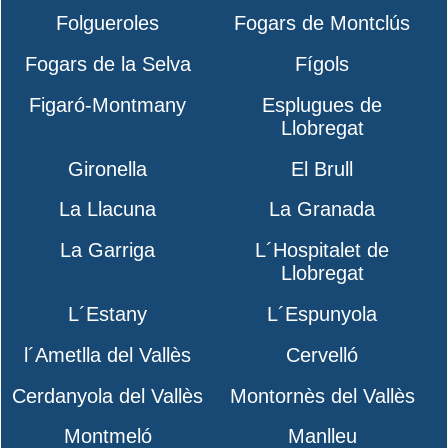
Folgueroles
Fogars de Montclús
Fogars de la Selva
Fígols
Figaró-Montmany
Esplugues de
Llobregat
Gironella
El Brull
La Llacuna
La Granada
La Garriga
L´Hospitalet de
Llobregat
L´Estany
L´Espunyola
l´Ametlla del Vallès
Cervelló
Cerdanyola del Vallès
Montornès del Vallès
Montmeló
Manlleu