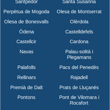
Santpedor
Santa Susanna
Perpètua de Mogoda
Olesa de Montserrat
Olesa de Bonesvalls
Olèrdola
Òdena
Castelldefels
Castellcir
Cardona
Navas
Palau-solità i
Plegamans
Palafolls
Pacs del Penedès
Rellinars
Rajadell
Premià de Dalt
Prats de Lluçanès
Pontons
Pont de Vilomara i
Rocafort