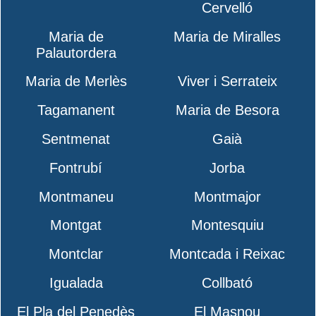
Cervelló
Maria de
Maria de Miralles
Palautordera
Maria de Merlès
Viver i Serrateix
Tagamanent
Maria de Besora
Sentmenat
Gaià
Fontrubí
Jorba
Montmaneu
Montmajor
Montgat
Montesquiu
Montclar
Montcada i Reixac
Igualada
Collbató
El Pla del Penedès
El Masnou