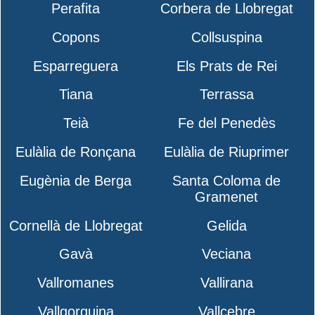
Perafita
Corbera de Llobregat
Copons
Collsuspina
Esparreguera
Els Prats de Rei
Tiana
Terrassa
Teià
Fe del Penedès
Eulàlia de Ronçana
Eulàlia de Riuprimer
Eugènia de Berga
Santa Coloma de
Gramenet
Cornellà de Llobregat
Gelida
Gavà
Veciana
Vallromanes
Vallirana
Vallgorguina
Vallcebre