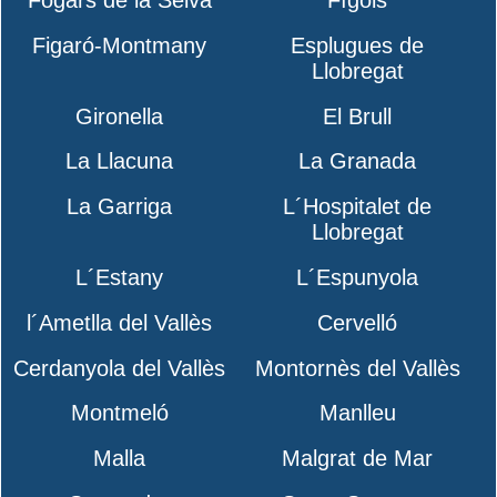
Figaró-Montmany
Esplugues de
Llobregat
Gironella
El Brull
La Llacuna
La Granada
La Garriga
L´Hospitalet de
Llobregat
L´Estany
L´Espunyola
l´Ametlla del Vallès
Cervelló
Cerdanyola del Vallès
Montornès del Vallès
Montmeló
Manlleu
Malla
Malgrat de Mar