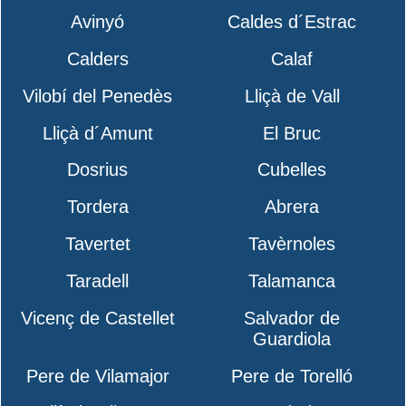
Avinyó
Caldes d´Estrac
Calders
Calaf
Vilobí del Penedès
Lliçà de Vall
Lliçà d´Amunt
El Bruc
Dosrius
Cubelles
Tordera
Abrera
Tavertet
Tavèrnoles
Taradell
Talamanca
Vicenç de Castellet
Salvador de
Guardiola
Pere de Vilamajor
Pere de Torelló