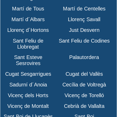
Martí de Tous
Martí de Centelles
Martí d´Albars
Llorenç Savall
Llorenç d´Hortons
Just Desvern
Sant Feliu de
Sant Feliu de Codines
Llobregat
Sant Esteve
Palautordera
Sesrovires
Cugat Sesgarrigues
Cugat del Vallès
Sadurní d´Anoia
Cecília de Voltregà
Vicenç dels Horts
Vicenç de Torelló
Vicenç de Montalt
Cebrià de Vallalta
Sant Boi de Lluçanès
Sant Boi