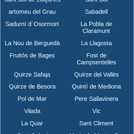
artomeu del Grau
Sabadell
Sadurní d´Osormort
La Pobla de
Claramunt
La Nou de Berguedà
La Llagosta
Fruitós de Bages
Fost de
Campsentelles
Quirze Safaja
Quirze del Vallès
Quirze de Besora
Quintí de Mediona
Pol de Mar
Pere Sallavinera
Vilada
Vic
La Quar
Sant Climent