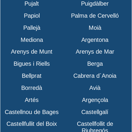
Pujalt
Puigdàlber
Papiol
Palma de Cervelló
Pallejà
Moià
Mediona
Argentona
Arenys de Munt
Arenys de Mar
Bigues i Riells
Berga
Bellprat
Cabrera d´Anoia
Borredà
Avià
Artés
Argençola
Castellnou de Bages
Castellgalí
Castellfullit del Boix
Castellfollit de
Riubregós