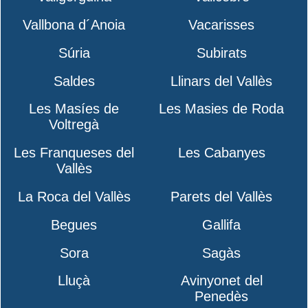
Vallbona d´Anoia
Vacarisses
Súria
Subirats
Saldes
Llinars del Vallès
Les Masíes de
Les Masies de Roda
Voltregà
Les Franqueses del
Les Cabanyes
Vallès
La Roca del Vallès
Parets del Vallès
Begues
Gallifa
Sora
Sagàs
Lluçà
Avinyonet del
Penedès