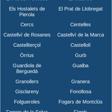
Els Hostalets de
El Prat de Llobregat
Pierola
Cercs
Centelles
Castellví de Rosanes
Castellví de la Marca
Castellterçol
Castellolí
Òrrius
Gurb
Guardiola de
Gualba
Berguedà
Granollers
Granera
Gisclareny
Fonollosa
Folgueroles
Fogars de Montclús
Fogars de la Selva
Fígols