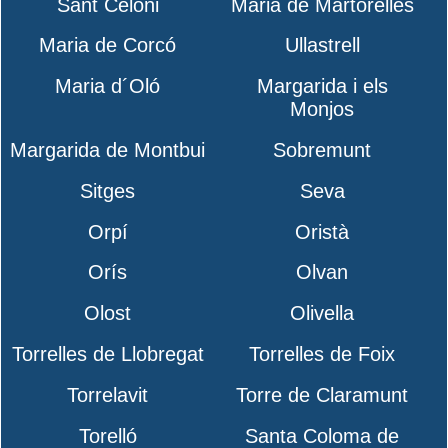
Sant Celoni
Maria de Martorelles
Maria de Corcó
Ullastrell
Maria d´Oló
Margarida i els
Monjos
Margarida de Montbui
Sobremunt
Sitges
Seva
Orpí
Oristà
Orís
Olvan
Olost
Olivella
Torrelles de Llobregat
Torrelles de Foix
Torrelavit
Torre de Claramunt
Torelló
Santa Coloma de