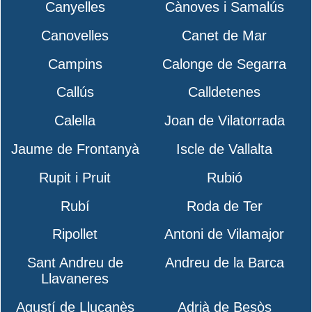
Canyelles
Cànoves i Samalús
Canovelles
Canet de Mar
Campins
Calonge de Segarra
Callús
Calldetenes
Calella
Joan de Vilatorrada
Jaume de Frontanyà
Iscle de Vallalta
Rupit i Pruit
Rubió
Rubí
Roda de Ter
Ripollet
Antoni de Vilamajor
Sant Andreu de
Andreu de la Barca
Llavaneres
Agustí de Lluçanès
Adrià de Besòs