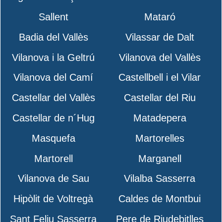
Sallent
Mataró
Badia del Vallès
Vilassar de Dalt
Vilanova i la Geltrú
Vilanova del Vallès
Vilanova del Camí
Castellbell i el Vilar
Castellar del Vallès
Castellar del Riu
Castellar de n´Hug
Matadepera
Masquefa
Martorelles
Martorell
Marganell
Vilanova de Sau
Vilalba Sasserra
Hipòlit de Voltregà
Caldes de Montbui
Sant Feliu Sasserra
Pere de Riudebitlles