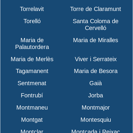
Torrelavit
Torre de Claramunt
Torelló
Santa Coloma de
Cervelló
Maria de
Maria de Miralles
Palautordera
Maria de Merlès
Viver i Serrateix
Tagamanent
Maria de Besora
Sentmenat
Gaià
Fontrubí
Jorba
Montmaneu
Montmajor
Montgat
Montesquiu
Montclar
Montcada i Reixac