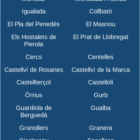
Igualada
Collbató
El Pla del Penedès
El Masnou
Els Hostalets de
El Prat de Llobregat
Pierola
Cercs
Centelles
Castellví de Rosanes
Castellví de la Marca
Castellterçol
Castellolí
Òrrius
Gurb
Guardiola de
Gualba
Berguedà
Granollers
Granera