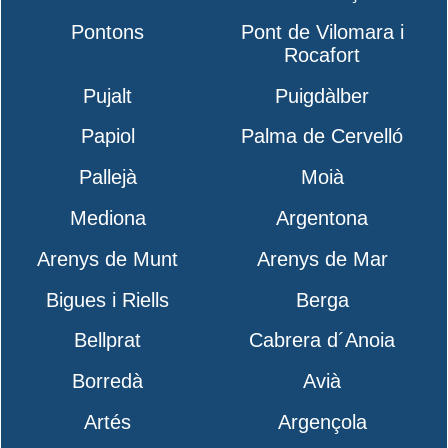
Pontons
Pont de Vilomara i
Rocafort
Pujalt
Puigdàlber
Papiol
Palma de Cervelló
Pallejà
Moià
Mediona
Argentona
Arenys de Munt
Arenys de Mar
Bigues i Riells
Berga
Bellprat
Cabrera d´Anoia
Borredà
Avià
Artés
Argençola