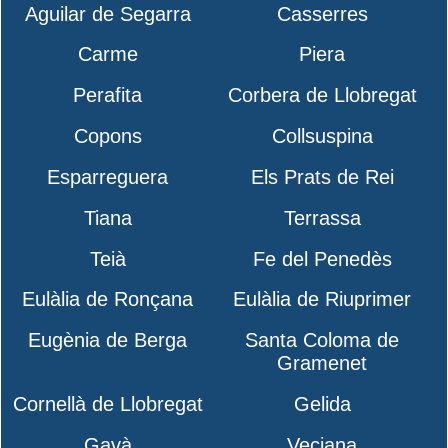
Aguilar de Segarra
Casserres
Carme
Piera
Perafita
Corbera de Llobregat
Copons
Collsuspina
Esparreguera
Els Prats de Rei
Tiana
Terrassa
Teià
Fe del Penedès
Eulàlia de Ronçana
Eulàlia de Riuprimer
Eugènia de Berga
Santa Coloma de
Gramenet
Cornellà de Llobregat
Gelida
Gavà
Veciana