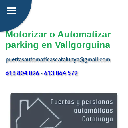
Motorizar o Automatizar
parking en Vallgorguina
puertasautomaticascatalunya@gmail.com
618 804 096
-
613 864 572