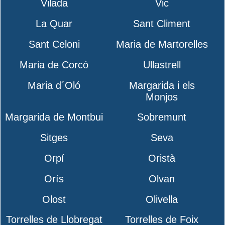
Vilada
Vic
La Quar
Sant Climent
Sant Celoni
Maria de Martorelles
Maria de Corcó
Ullastrell
Maria d´Oló
Margarida i els
Monjos
Margarida de Montbui
Sobremunt
Sitges
Seva
Orpí
Oristà
Orís
Olvan
Olost
Olivella
Torrelles de Llobregat
Torrelles de Foix