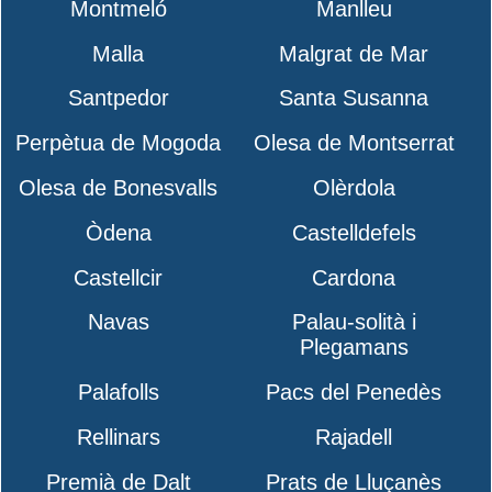
Montmeló
Manlleu
Malla
Malgrat de Mar
Santpedor
Santa Susanna
Perpètua de Mogoda
Olesa de Montserrat
Olesa de Bonesvalls
Olèrdola
Òdena
Castelldefels
Castellcir
Cardona
Navas
Palau-solità i
Plegamans
Palafolls
Pacs del Penedès
Rellinars
Rajadell
Premià de Dalt
Prats de Lluçanès