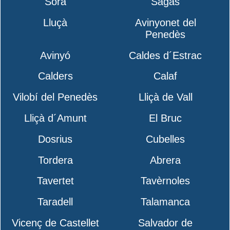
Sora
Sagàs
Lluçà
Avinyonet del
Penedès
Avinyó
Caldes d´Estrac
Calders
Calaf
Vilobí del Penedès
Lliçà de Vall
Lliçà d´Amunt
El Bruc
Dosrius
Cubelles
Tordera
Abrera
Tavertet
Tavèrnoles
Taradell
Talamanca
Vicenç de Castellet
Salvador de