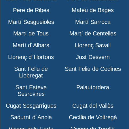
Pere de Ribes
Mateu de Bages
Martí Sesgueioles
Martí Sarroca
Martí de Tous
Martí de Centelles
Martí d´Albars
Llorenç Savall
Llorenç d´Hortons
Just Desvern
Sant Feliu de
Sant Feliu de Codines
Llobregat
Sant Esteve
Palautordera
Sesrovires
Cugat Sesgarrigues
Cugat del Vallès
Sadurní d´Anoia
Cecília de Voltregà