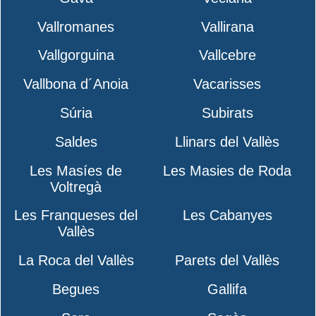
Vallromanes
Vallirana
Vallgorguina
Vallcebre
Vallbona d´Anoia
Vacarisses
Súria
Subirats
Saldes
Llinars del Vallès
Les Masíes de
Les Masies de Roda
Voltregà
Les Franqueses del
Les Cabanyes
Vallès
La Roca del Vallès
Parets del Vallès
Begues
Gallifa