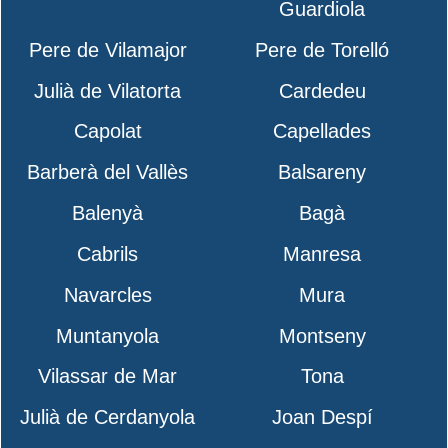
Guardiola
Pere de Vilamajor
Pere de Torelló
Julià de Vilatorta
Cardedeu
Capolat
Capellades
Barberà del Vallès
Balsareny
Balenyà
Bagà
Cabrils
Manresa
Navarcles
Mura
Muntanyola
Montseny
Vilassar de Mar
Tona
Julià de Cerdanyola
Joan Despí