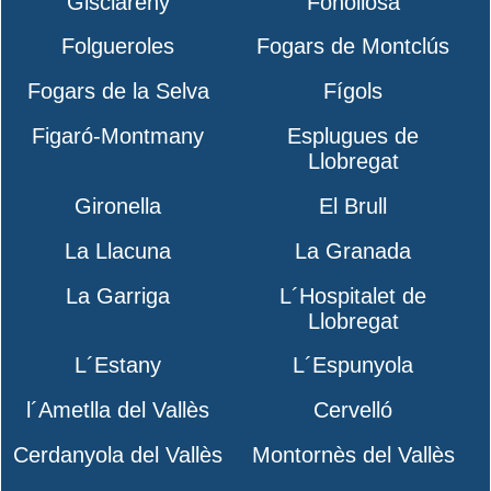
Gisclareny
Fonollosa
Folgueroles
Fogars de Montclús
Fogars de la Selva
Fígols
Figaró-Montmany
Esplugues de
Llobregat
Gironella
El Brull
La Llacuna
La Granada
La Garriga
L´Hospitalet de
Llobregat
L´Estany
L´Espunyola
l´Ametlla del Vallès
Cervelló
Cerdanyola del Vallès
Montornès del Vallès