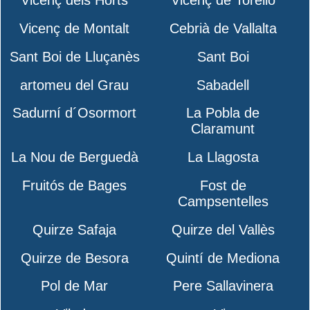
Vicenç dels Horts
Vicenç de Torelló
Vicenç de Montalt
Cebrià de Vallalta
Sant Boi de Lluçanès
Sant Boi
artomeu del Grau
Sabadell
Sadurní d´Osormort
La Pobla de
Claramunt
La Nou de Berguedà
La Llagosta
Fruitós de Bages
Fost de
Campsentelles
Quirze Safaja
Quirze del Vallès
Quirze de Besora
Quintí de Mediona
Pol de Mar
Pere Sallavinera