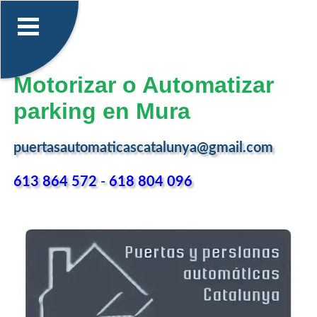
Motorizar o Automatizar
parking en Mura
puertasautomaticascatalunya@gmail.com
613 864 572
-
618 804 096