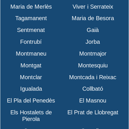
Maria de Merlès
Viver i Serrateix
Tagamanent
Maria de Besora
Sentmenat
Gaià
Fontrubí
Jorba
Montmaneu
Montmajor
Montgat
Montesquiu
Montclar
Montcada i Reixac
Igualada
Collbató
El Pla del Penedès
El Masnou
Els Hostalets de
El Prat de Llobregat
Pierola