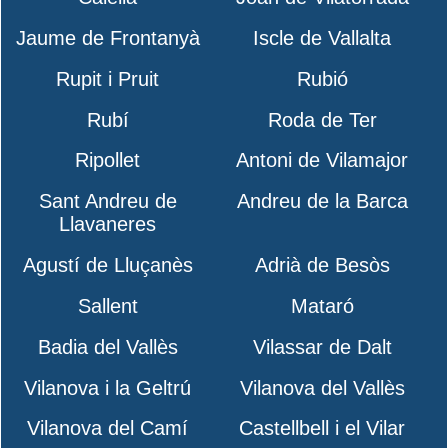
Jaume de Frontanyà
Iscle de Vallalta
Rupit i Pruit
Rubió
Rubí
Roda de Ter
Ripollet
Antoni de Vilamajor
Sant Andreu de
Andreu de la Barca
Llavaneres
Agustí de Lluçanès
Adrià de Besòs
Sallent
Mataró
Badia del Vallès
Vilassar de Dalt
Vilanova i la Geltrú
Vilanova del Vallès
Vilanova del Camí
Castellbell i el Vilar