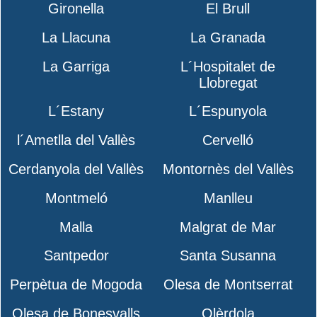
Gironella
El Brull
La Llacuna
La Granada
La Garriga
L´Hospitalet de
Llobregat
L´Estany
L´Espunyola
l´Ametlla del Vallès
Cervelló
Cerdanyola del Vallès
Montornès del Vallès
Montmeló
Manlleu
Malla
Malgrat de Mar
Santpedor
Santa Susanna
Perpètua de Mogoda
Olesa de Montserrat
Olesa de Bonesvalls
Olèrdola