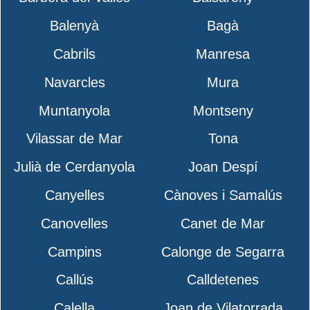
Balenyà
Bagà
Cabrils
Manresa
Navarcles
Mura
Muntanyola
Montseny
Vilassar de Mar
Tona
Julià de Cerdanyola
Joan Despí
Canyelles
Cànoves i Samalús
Canovelles
Canet de Mar
Campins
Calonge de Segarra
Callús
Calldetenes
Calella
Joan de Vilatorrada