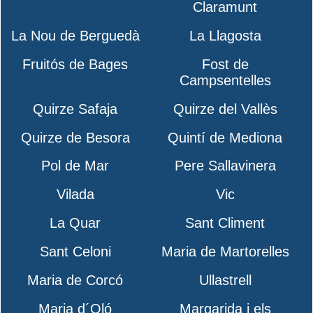
Claramunt
La Nou de Berguedà
La Llagosta
Fruitós de Bages
Fost de
Campsentelles
Quirze Safaja
Quirze del Vallès
Quirze de Besora
Quintí de Mediona
Pol de Mar
Pere Sallavinera
Vilada
Vic
La Quar
Sant Climent
Sant Celoni
Maria de Martorelles
Maria de Corcó
Ullastrell
Maria d´Oló
Margarida i els