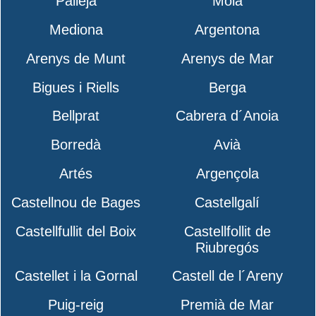
Pallejà
Moià
Mediona
Argentona
Arenys de Munt
Arenys de Mar
Bigues i Riells
Berga
Bellprat
Cabrera d´Anoia
Borredà
Avià
Artés
Argençola
Castellnou de Bages
Castellgalí
Castellfullit del Boix
Castellfollit de
Riubregós
Castellet i la Gornal
Castell de l´Areny
Puig-reig
Premià de Mar