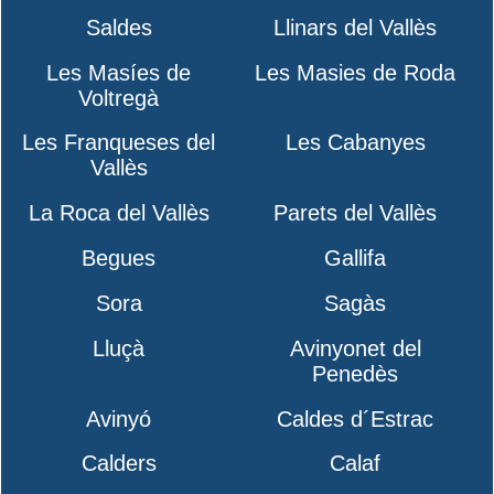
Saldes
Llinars del Vallès
Les Masíes de
Les Masies de Roda
Voltregà
Les Franqueses del
Les Cabanyes
Vallès
La Roca del Vallès
Parets del Vallès
Begues
Gallifa
Sora
Sagàs
Lluçà
Avinyonet del
Penedès
Avinyó
Caldes d´Estrac
Calders
Calaf