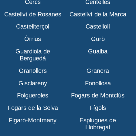
Cercs
Centelles
Castellví de Rosanes
Castellví de la Marca
Castellterçol
Castellolí
Òrrius
Gurb
Guardiola de
Gualba
Berguedà
Granollers
Granera
Gisclareny
Fonollosa
Folgueroles
Fogars de Montclús
Fogars de la Selva
Fígols
Figaró-Montmany
Esplugues de
Llobregat