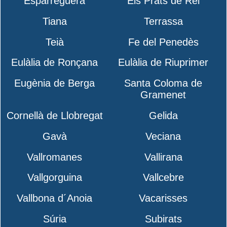
Esparreguera
Els Prats de Rei
Tiana
Terrassa
Teià
Fe del Penedès
Eulàlia de Ronçana
Eulàlia de Riuprimer
Eugènia de Berga
Santa Coloma de
Gramenet
Cornellà de Llobregat
Gelida
Gavà
Veciana
Vallromanes
Vallirana
Vallgorguina
Vallcebre
Vallbona d´Anoia
Vacarisses
Súria
Subirats