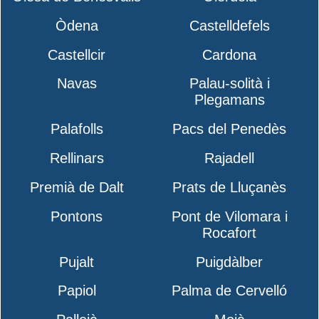
Òdena
Castelldefels
Castellcir
Cardona
Navas
Palau-solità i
Plegamans
Palafolls
Pacs del Penedès
Rellinars
Rajadell
Premià de Dalt
Prats de Lluçanès
Pontons
Pont de Vilomara i
Rocafort
Pujalt
Puigdàlber
Papiol
Palma de Cervelló