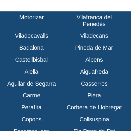
Motorizar
Vilafranca del
Penedès
Viladecavalls
Viladecans
Badalona
Pineda de Mar
Castellbisbal
Alpens
Alella
Aiguafreda
Aguilar de Segarra
Casserres
Carme
Piera
Perafita
Corbera de Llobregat
Copons
Collsuspina