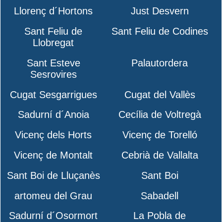
Llorenç d´Hortons
Just Desvern
Sant Feliu de
Sant Feliu de Codines
Llobregat
Sant Esteve
Palautordera
Sesrovires
Cugat Sesgarrigues
Cugat del Vallès
Sadurní d´Anoia
Cecília de Voltregà
Vicenç dels Horts
Vicenç de Torelló
Vicenç de Montalt
Cebrià de Vallalta
Sant Boi de Lluçanès
Sant Boi
artomeu del Grau
Sabadell
Sadurní d´Osormort
La Pobla de