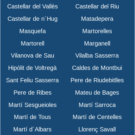
Castellar del Vallès
Castellar del Riu
Castellar de n´Hug
Matadepera
Masquefa
Martorelles
Martorell
Marganell
Vilanova de Sau
Vilalba Sasserra
Hipòlit de Voltregà
Caldes de Montbui
Sant Feliu Sasserra
Pere de Riudebitlles
Pere de Ribes
Mateu de Bages
Martí Sesgueioles
Martí Sarroca
Martí de Tous
Martí de Centelles
Martí d´Albars
Llorenç Savall