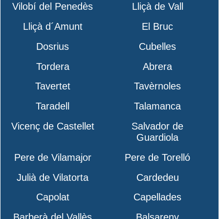
Vilobí del Penedès
Lliçà de Vall
Lliçà d´Amunt
El Bruc
Dosrius
Cubelles
Tordera
Abrera
Tavertet
Tavèrnoles
Taradell
Talamanca
Vicenç de Castellet
Salvador de
Guardiola
Pere de Vilamajor
Pere de Torelló
Julià de Vilatorta
Cardedeu
Capolat
Capellades
Barberà del Vallès
Balsareny