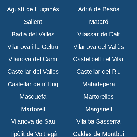
Agustí de Lluçanès
Adrià de Besòs
Sallent
Mataró
Badia del Vallès
Vilassar de Dalt
Vilanova i la Geltrú
Vilanova del Vallès
Vilanova del Camí
Castellbell i el Vilar
Castellar del Vallès
Castellar del Riu
Castellar de n´Hug
Matadepera
Masquefa
Martorelles
Martorell
Marganell
Vilanova de Sau
Vilalba Sasserra
Hipòlit de Voltregà
Caldes de Montbui