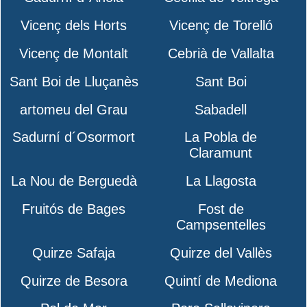
Vicenç dels Horts
Vicenç de Torelló
Vicenç de Montalt
Cebrià de Vallalta
Sant Boi de Lluçanès
Sant Boi
artomeu del Grau
Sabadell
Sadurní d´Osormort
La Pobla de
Claramunt
La Nou de Berguedà
La Llagosta
Fruitós de Bages
Fost de
Campsentelles
Quirze Safaja
Quirze del Vallès
Quirze de Besora
Quintí de Mediona