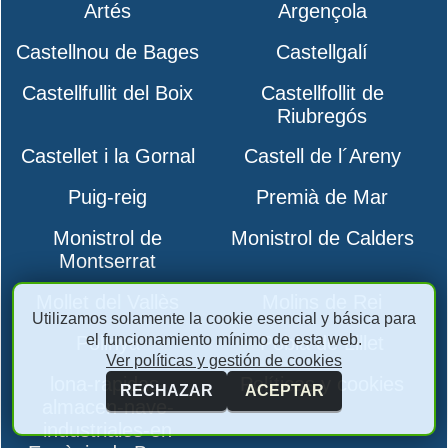
Artés
Argençola
Castellnou de Bages
Castellgalí
Castellfullit del Boix
Castellfollit de
Riubregós
Castellet i la Gornal
Castell de l´Areny
Puig-reig
Premià de Mar
Monistrol de
Monistrol de Calders
Montserrat
Mollet del Vallès
Molins de Rei
Utilizamos solamente la cookie esencial y básica para
el funcionamiento mínimo de esta web.
Polinyà
Pobla de Lillet
Ver políticas y gestión de cookies
lona-rapidas-
Políticas y cookies
RECHAZAR
ACEPTAR
almacen-nave-
industriales-en