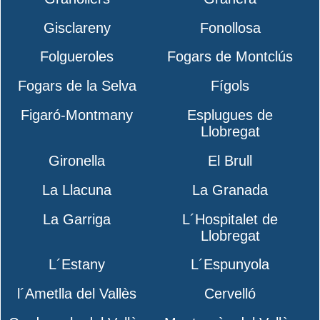
Gisclareny
Fonollosa
Folgueroles
Fogars de Montclús
Fogars de la Selva
Fígols
Figaró-Montmany
Esplugues de
Llobregat
Gironella
El Brull
La Llacuna
La Granada
La Garriga
L´Hospitalet de
Llobregat
L´Estany
L´Espunyola
l´Ametlla del Vallès
Cervelló