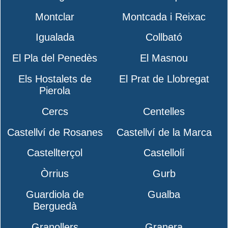
Montclar
Montcada i Reixac
Igualada
Collbató
El Pla del Penedès
El Masnou
Els Hostalets de
El Prat de Llobregat
Pierola
Cercs
Centelles
Castellví de Rosanes
Castellví de la Marca
Castellterçol
Castellolí
Òrrius
Gurb
Guardiola de
Gualba
Berguedà
Granollers
Granera