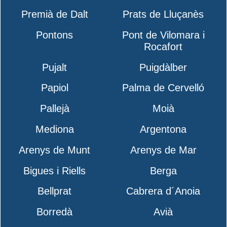
Premià de Dalt
Prats de Lluçanès
Pontons
Pont de Vilomara i
Rocafort
Pujalt
Puigdàlber
Papiol
Palma de Cervelló
Pallejà
Moià
Mediona
Argentona
Arenys de Munt
Arenys de Mar
Bigues i Riells
Berga
Bellprat
Cabrera d´Anoia
Borredà
Avià