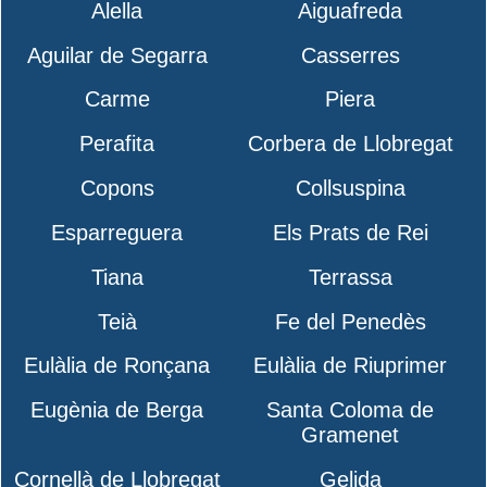
Alella
Aiguafreda
Aguilar de Segarra
Casserres
Carme
Piera
Perafita
Corbera de Llobregat
Copons
Collsuspina
Esparreguera
Els Prats de Rei
Tiana
Terrassa
Teià
Fe del Penedès
Eulàlia de Ronçana
Eulàlia de Riuprimer
Eugènia de Berga
Santa Coloma de
Gramenet
Cornellà de Llobregat
Gelida