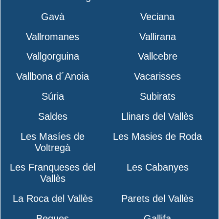
Gavà
Veciana
Vallromanes
Vallirana
Vallgorguina
Vallcebre
Vallbona d´Anoia
Vacarisses
Súria
Subirats
Saldes
Llinars del Vallès
Les Masíes de
Les Masies de Roda
Voltregà
Les Franqueses del
Les Cabanyes
Vallès
La Roca del Vallès
Parets del Vallès
Begues
Gallifa