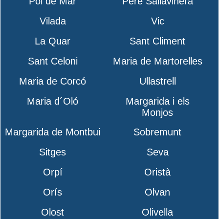
Pol de Mar
Pere Sallavinera
Vilada
Vic
La Quar
Sant Climent
Sant Celoni
Maria de Martorelles
Maria de Corcó
Ullastrell
Maria d´Oló
Margarida i els
Monjos
Margarida de Montbui
Sobremunt
Sitges
Seva
Orpí
Oristà
Orís
Olvan
Olost
Olivella