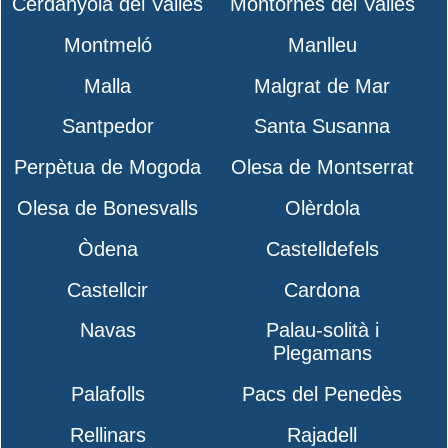
Cerdanyola del Vallès
Montornès del Vallès
Montmeló
Manlleu
Malla
Malgrat de Mar
Santpedor
Santa Susanna
Perpètua de Mogoda
Olesa de Montserrat
Olesa de Bonesvalls
Olèrdola
Òdena
Castelldefels
Castellcir
Cardona
Navas
Palau-solità i
Plegamans
Palafolls
Pacs del Penedès
Rellinars
Rajadell