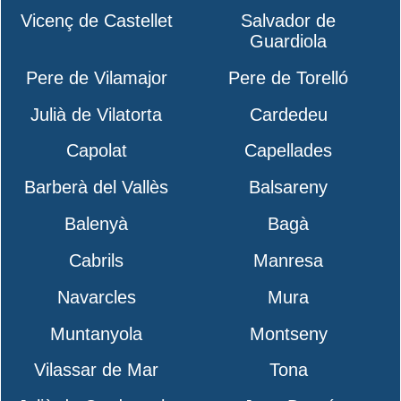
Vicenç de Castellet
Salvador de
Guardiola
Pere de Vilamajor
Pere de Torelló
Julià de Vilatorta
Cardedeu
Capolat
Capellades
Barberà del Vallès
Balsareny
Balenyà
Bagà
Cabrils
Manresa
Navarcles
Mura
Muntanyola
Montseny
Vilassar de Mar
Tona