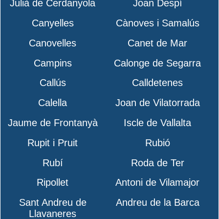
Julià de Cerdanyola
Joan Despí
Canyelles
Cànoves i Samalús
Canovelles
Canet de Mar
Campins
Calonge de Segarra
Callús
Calldetenes
Calella
Joan de Vilatorrada
Jaume de Frontanyà
Iscle de Vallalta
Rupit i Pruit
Rubió
Rubí
Roda de Ter
Ripollet
Antoni de Vilamajor
Sant Andreu de
Andreu de la Barca
Llavaneres