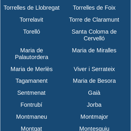
Torrelles de Llobregat
Torrelles de Foix
Torrelavit
Torre de Claramunt
Torelló
Santa Coloma de
Cervelló
Maria de
Maria de Miralles
Palautordera
Maria de Merlès
Viver i Serrateix
Tagamanent
Maria de Besora
Sentmenat
Gaià
Fontrubí
Jorba
Montmaneu
Montmajor
Montgat
Montesquiu