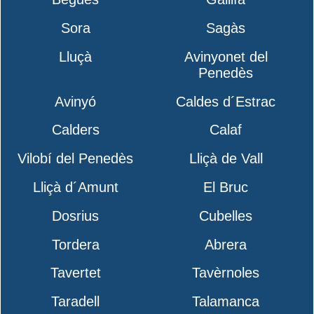
Sora
Sagàs
Lluçà
Avinyonet del
Penedès
Avinyó
Caldes d´Estrac
Calders
Calaf
Vilobí del Penedès
Lliçà de Vall
Lliçà d´Amunt
El Bruc
Dosrius
Cubelles
Tordera
Abrera
Tavertet
Tavèrnoles
Taradell
Talamanca