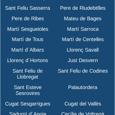
Sant Feliu Sasserra
Pere de Riudebitlles
Pere de Ribes
Mateu de Bages
Martí Sesgueioles
Martí Sarroca
Martí de Tous
Martí de Centelles
Martí d´Albars
Llorenç Savall
Llorenç d´Hortons
Just Desvern
Sant Feliu de
Sant Feliu de Codines
Llobregat
Sant Esteve
Palautordera
Sesrovires
Cugat Sesgarrigues
Cugat del Vallès
Sadurní d´Anoia
Cecília de Voltregà