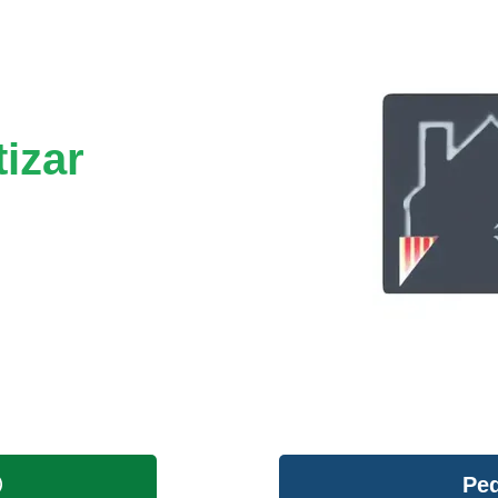
izar
Ped