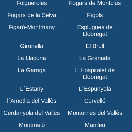
Folgueroles
Fogars de Montclús
Fogars de la Selva
Fígols
Figaró-Montmany
Esplugues de
Llobregat
Gironella
El Brull
La Llacuna
La Granada
La Garriga
L´Hospitalet de
Llobregat
L´Estany
L´Espunyola
l´Ametlla del Vallès
Cervelló
Cerdanyola del Vallès
Montornès del Vallès
Montmeló
Manlleu