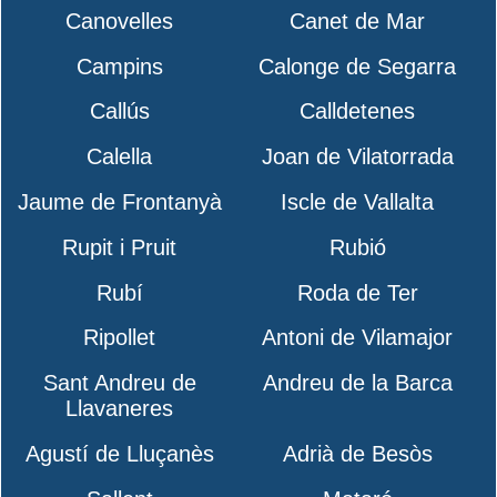
Canovelles
Canet de Mar
Campins
Calonge de Segarra
Callús
Calldetenes
Calella
Joan de Vilatorrada
Jaume de Frontanyà
Iscle de Vallalta
Rupit i Pruit
Rubió
Rubí
Roda de Ter
Ripollet
Antoni de Vilamajor
Sant Andreu de
Andreu de la Barca
Llavaneres
Agustí de Lluçanès
Adrià de Besòs