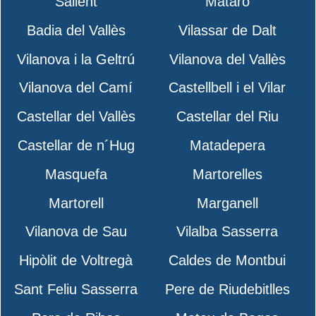
Sallent
Mataró
Badia del Vallès
Vilassar de Dalt
Vilanova i la Geltrú
Vilanova del Vallès
Vilanova del Camí
Castellbell i el Vilar
Castellar del Vallès
Castellar del Riu
Castellar de n´Hug
Matadepera
Masquefa
Martorelles
Martorell
Marganell
Vilanova de Sau
Vilalba Sasserra
Hipòlit de Voltregà
Caldes de Montbui
Sant Feliu Sasserra
Pere de Riudebitlles