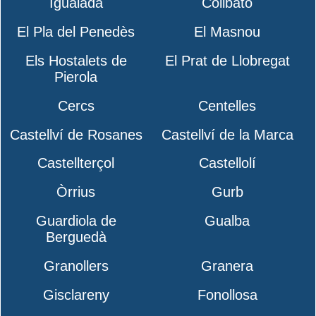
Igualada
Collbató
El Pla del Penedès
El Masnou
Els Hostalets de
El Prat de Llobregat
Pierola
Cercs
Centelles
Castellví de Rosanes
Castellví de la Marca
Castellterçol
Castellolí
Òrrius
Gurb
Guardiola de
Gualba
Berguedà
Granollers
Granera
Gisclareny
Fonollosa