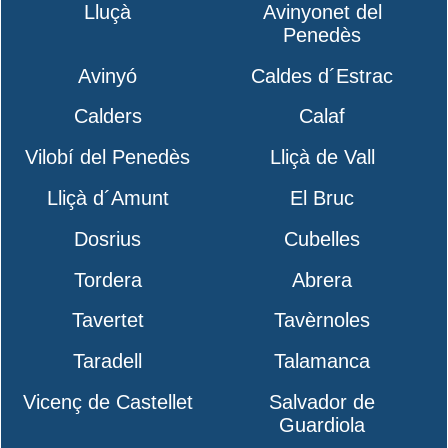
Lluçà
Avinyonet del
Penedès
Avinyó
Caldes d´Estrac
Calders
Calaf
Vilobí del Penedès
Lliçà de Vall
Lliçà d´Amunt
El Bruc
Dosrius
Cubelles
Tordera
Abrera
Tavertet
Tavèrnoles
Taradell
Talamanca
Vicenç de Castellet
Salvador de
Guardiola