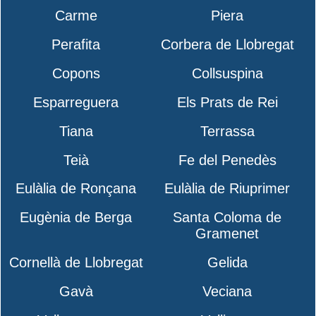
Carme
Piera
Perafita
Corbera de Llobregat
Copons
Collsuspina
Esparreguera
Els Prats de Rei
Tiana
Terrassa
Teià
Fe del Penedès
Eulàlia de Ronçana
Eulàlia de Riuprimer
Eugènia de Berga
Santa Coloma de
Gramenet
Cornellà de Llobregat
Gelida
Gavà
Veciana