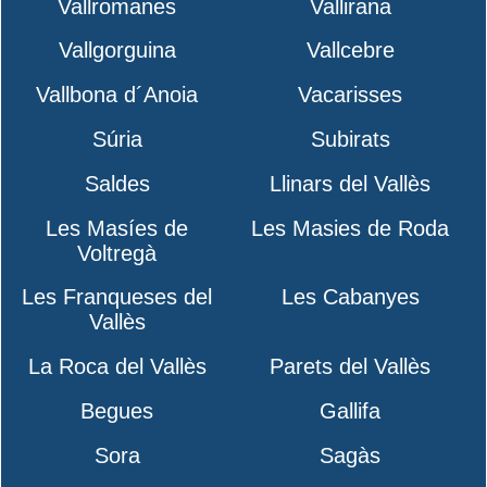
Vallromanes
Vallirana
Vallgorguina
Vallcebre
Vallbona d´Anoia
Vacarisses
Súria
Subirats
Saldes
Llinars del Vallès
Les Masíes de
Les Masies de Roda
Voltregà
Les Franqueses del
Les Cabanyes
Vallès
La Roca del Vallès
Parets del Vallès
Begues
Gallifa
Sora
Sagàs