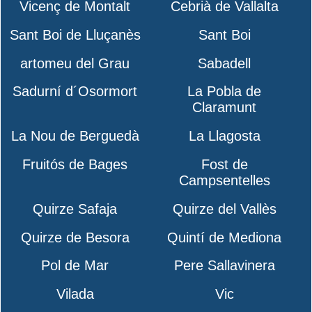
Vicenç de Montalt
Cebrià de Vallalta
Sant Boi de Lluçanès
Sant Boi
artomeu del Grau
Sabadell
Sadurní d´Osormort
La Pobla de
Claramunt
La Nou de Berguedà
La Llagosta
Fruitós de Bages
Fost de
Campsentelles
Quirze Safaja
Quirze del Vallès
Quirze de Besora
Quintí de Mediona
Pol de Mar
Pere Sallavinera
Vilada
Vic