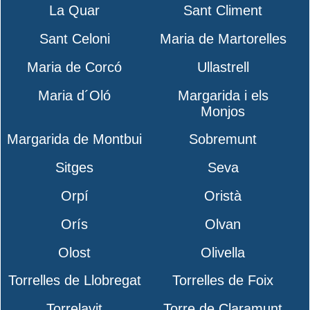
La Quar
Sant Climent
Sant Celoni
Maria de Martorelles
Maria de Corcó
Ullastrell
Maria d´Oló
Margarida i els
Monjos
Margarida de Montbui
Sobremunt
Sitges
Seva
Orpí
Oristà
Orís
Olvan
Olost
Olivella
Torrelles de Llobregat
Torrelles de Foix
Torrelavit
Torre de Claramunt