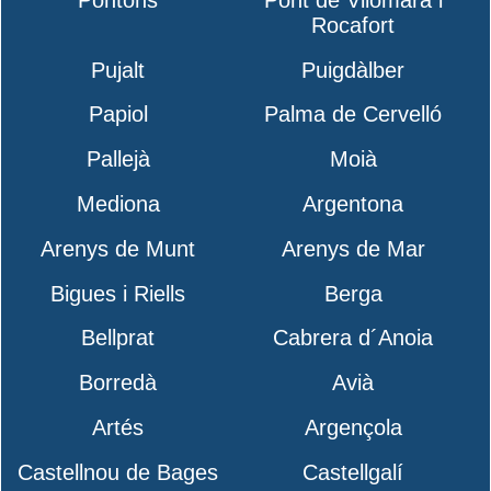
Rocafort
Pujalt
Puigdàlber
Papiol
Palma de Cervelló
Pallejà
Moià
Mediona
Argentona
Arenys de Munt
Arenys de Mar
Bigues i Riells
Berga
Bellprat
Cabrera d´Anoia
Borredà
Avià
Artés
Argençola
Castellnou de Bages
Castellgalí