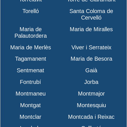
Torelló
Santa Coloma de
Cervelló
Maria de
Maria de Miralles
Palautordera
Maria de Merlès
Viver i Serrateix
Tagamanent
Maria de Besora
Sentmenat
Gaià
Fontrubí
Jorba
Montmaneu
Montmajor
Montgat
Montesquiu
Montclar
Montcada i Reixac