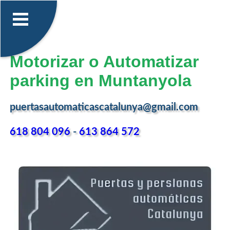
Motorizar o Automatizar
parking en Muntanyola
puertasautomaticascatalunya@gmail.com
618 804 096
-
613 864 572