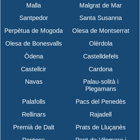
Malla
Malgrat de Mar
Santpedor
Santa Susanna
Perpètua de Mogoda
Olesa de Montserrat
Olesa de Bonesvalls
Olèrdola
Òdena
Castelldefels
Castellcir
Cardona
Navas
Palau-solità i
Plegamans
Palafolls
Pacs del Penedès
Rellinars
Rajadell
Premià de Dalt
Prats de Lluçanès
Pontons
Pont de Vilomara i