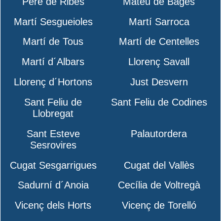
Pere de Ribes
Mateu de Bages
Martí Sesgueioles
Martí Sarroca
Martí de Tous
Martí de Centelles
Martí d´Albars
Llorenç Savall
Llorenç d´Hortons
Just Desvern
Sant Feliu de
Sant Feliu de Codines
Llobregat
Sant Esteve
Palautordera
Sesrovires
Cugat Sesgarrigues
Cugat del Vallès
Sadurní d´Anoia
Cecília de Voltregà
Vicenç dels Horts
Vicenç de Torelló