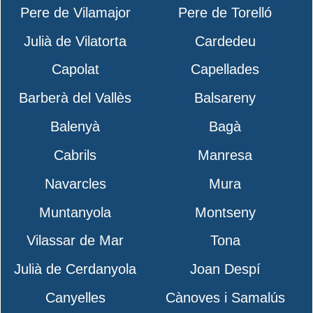
Pere de Vilamajor
Pere de Torelló
Julià de Vilatorta
Cardedeu
Capolat
Capellades
Barberà del Vallès
Balsareny
Balenyà
Bagà
Cabrils
Manresa
Navarcles
Mura
Muntanyola
Montseny
Vilassar de Mar
Tona
Julià de Cerdanyola
Joan Despí
Canyelles
Cànoves i Samalús