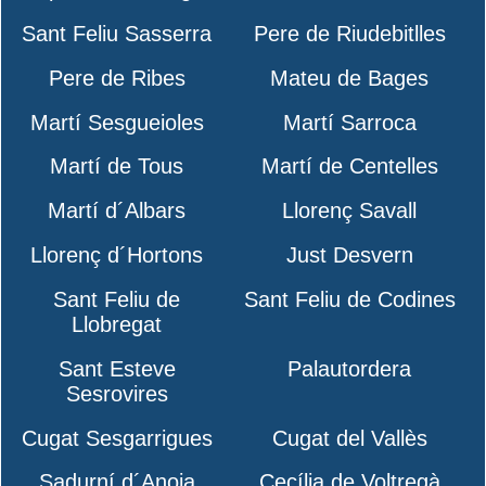
Sant Feliu Sasserra
Pere de Riudebitlles
Pere de Ribes
Mateu de Bages
Martí Sesgueioles
Martí Sarroca
Martí de Tous
Martí de Centelles
Martí d´Albars
Llorenç Savall
Llorenç d´Hortons
Just Desvern
Sant Feliu de
Sant Feliu de Codines
Llobregat
Sant Esteve
Palautordera
Sesrovires
Cugat Sesgarrigues
Cugat del Vallès
Sadurní d´Anoia
Cecília de Voltregà