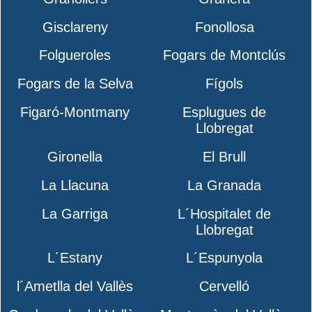
Gisclareny
Fonollosa
Folgueroles
Fogars de Montclús
Fogars de la Selva
Fígols
Figaró-Montmany
Esplugues de
Llobregat
Gironella
El Brull
La Llacuna
La Granada
La Garriga
L´Hospitalet de
Llobregat
L´Estany
L´Espunyola
l´Ametlla del Vallès
Cervelló