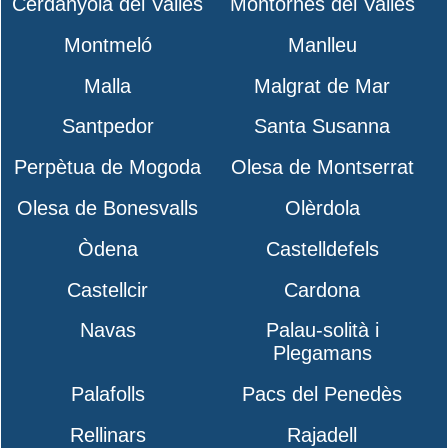
Cerdanyola del Vallès
Montornès del Vallès
Montmeló
Manlleu
Malla
Malgrat de Mar
Santpedor
Santa Susanna
Perpètua de Mogoda
Olesa de Montserrat
Olesa de Bonesvalls
Olèrdola
Òdena
Castelldefels
Castellcir
Cardona
Navas
Palau-solità i
Plegamans
Palafolls
Pacs del Penedès
Rellinars
Rajadell