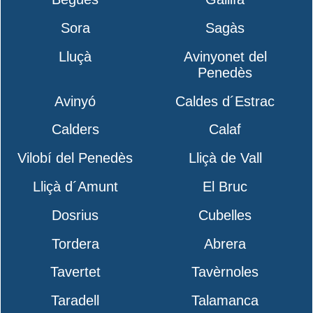
Sora
Sagàs
Lluçà
Avinyonet del
Penedès
Avinyó
Caldes d´Estrac
Calders
Calaf
Vilobí del Penedès
Lliçà de Vall
Lliçà d´Amunt
El Bruc
Dosrius
Cubelles
Tordera
Abrera
Tavertet
Tavèrnoles
Taradell
Talamanca