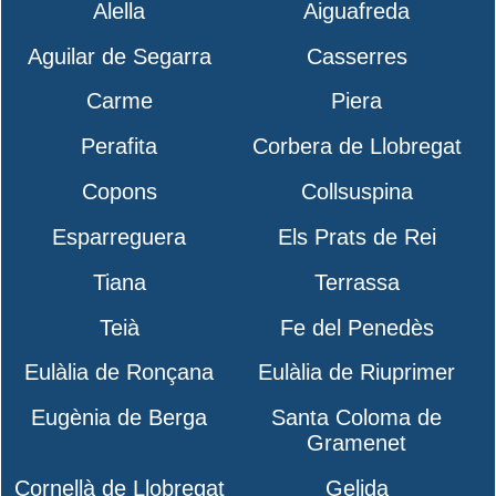
Alella
Aiguafreda
Aguilar de Segarra
Casserres
Carme
Piera
Perafita
Corbera de Llobregat
Copons
Collsuspina
Esparreguera
Els Prats de Rei
Tiana
Terrassa
Teià
Fe del Penedès
Eulàlia de Ronçana
Eulàlia de Riuprimer
Eugènia de Berga
Santa Coloma de
Gramenet
Cornellà de Llobregat
Gelida