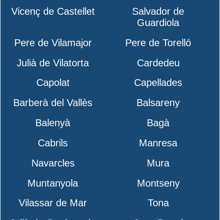
Vicenç de Castellet
Salvador de
Guardiola
Pere de Vilamajor
Pere de Torelló
Julià de Vilatorta
Cardedeu
Capolat
Capellades
Barberà del Vallès
Balsareny
Balenyà
Bagà
Cabrils
Manresa
Navarcles
Mura
Muntanyola
Montseny
Vilassar de Mar
Tona