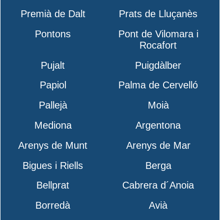
Premià de Dalt
Prats de Lluçanès
Pontons
Pont de Vilomara i
Rocafort
Pujalt
Puigdàlber
Papiol
Palma de Cervelló
Pallejà
Moià
Mediona
Argentona
Arenys de Munt
Arenys de Mar
Bigues i Riells
Berga
Bellprat
Cabrera d´Anoia
Borredà
Avià