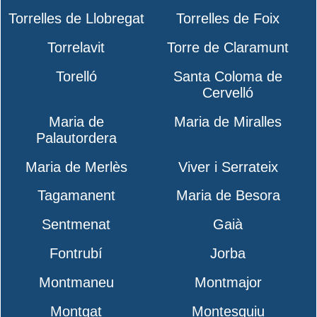
Torrelles de Llobregat
Torrelles de Foix
Torrelavit
Torre de Claramunt
Torelló
Santa Coloma de
Cervelló
Maria de
Maria de Miralles
Palautordera
Maria de Merlès
Viver i Serrateix
Tagamanent
Maria de Besora
Sentmenat
Gaià
Fontrubí
Jorba
Montmaneu
Montmajor
Montgat
Montesquiu