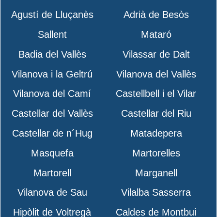
Agustí de Lluçanès
Adrià de Besòs
Sallent
Mataró
Badia del Vallès
Vilassar de Dalt
Vilanova i la Geltrú
Vilanova del Vallès
Vilanova del Camí
Castellbell i el Vilar
Castellar del Vallès
Castellar del Riu
Castellar de n´Hug
Matadepera
Masquefa
Martorelles
Martorell
Marganell
Vilanova de Sau
Vilalba Sasserra
Hipòlit de Voltregà
Caldes de Montbui