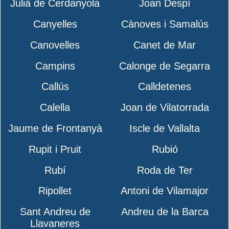
Julià de Cerdanyola
Joan Despí
Canyelles
Cànoves i Samalús
Canovelles
Canet de Mar
Campins
Calonge de Segarra
Callús
Calldetenes
Calella
Joan de Vilatorrada
Jaume de Frontanyà
Iscle de Vallalta
Rupit i Pruit
Rubió
Rubí
Roda de Ter
Ripollet
Antoni de Vilamajor
Sant Andreu de
Andreu de la Barca
Llavaneres