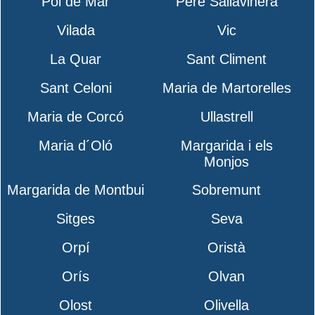
Pol de Mar
Pere Sallavinera
Vilada
Vic
La Quar
Sant Climent
Sant Celoni
Maria de Martorelles
Maria de Corcó
Ullastrell
Maria d´Oló
Margarida i els
Monjos
Margarida de Montbui
Sobremunt
Sitges
Seva
Orpí
Oristà
Orís
Olvan
Olost
Olivella