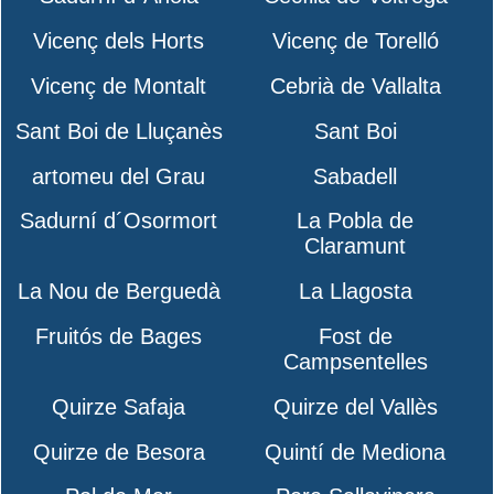
Vicenç dels Horts
Vicenç de Torelló
Vicenç de Montalt
Cebrià de Vallalta
Sant Boi de Lluçanès
Sant Boi
artomeu del Grau
Sabadell
Sadurní d´Osormort
La Pobla de
Claramunt
La Nou de Berguedà
La Llagosta
Fruitós de Bages
Fost de
Campsentelles
Quirze Safaja
Quirze del Vallès
Quirze de Besora
Quintí de Mediona