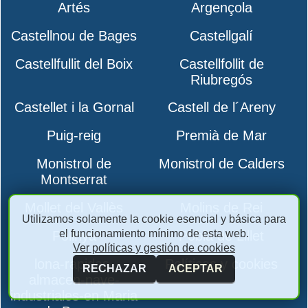
Artés
Argençola
Castellnou de Bages
Castellgalí
Castellfullit del Boix
Castellfollit de
Riubregós
Castellet i la Gornal
Castell de l´Areny
Puig-reig
Premià de Mar
Monistrol de
Monistrol de Calders
Montserrat
Mollet del Vallès
Molins de Rei
Utilizamos solamente la cookie esencial y básica para
el funcionamiento mínimo de esta web.
Polinyà
Pobla de Lillet
Ver políticas y gestión de cookies
lona-rapidas-
Políticas y cookies
RECHAZAR
ACEPTAR
almacen-nave-
industriales-en Maria