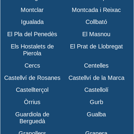
Montclar
Montcada i Reixac
Igualada
Collbató
El Pla del Penedès
El Masnou
Els Hostalets de
El Prat de Llobregat
Pierola
Cercs
Centelles
Castellví de Rosanes
Castellví de la Marca
Castellterçol
Castellolí
Òrrius
Gurb
Guardiola de
Gualba
Berguedà
Granollers
Granera