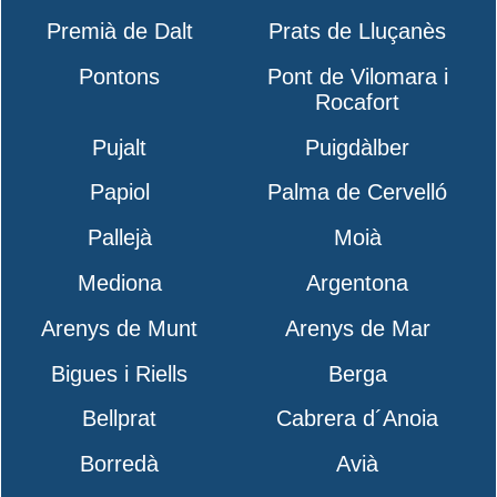
Premià de Dalt
Prats de Lluçanès
Pontons
Pont de Vilomara i
Rocafort
Pujalt
Puigdàlber
Papiol
Palma de Cervelló
Pallejà
Moià
Mediona
Argentona
Arenys de Munt
Arenys de Mar
Bigues i Riells
Berga
Bellprat
Cabrera d´Anoia
Borredà
Avià