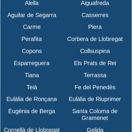
Alella
Aiguafreda
Aguilar de Segarra
Casserres
Carme
Piera
Perafita
Corbera de Llobregat
Copons
Collsuspina
Esparreguera
Els Prats de Rei
Tiana
Terrassa
Teià
Fe del Penedès
Eulàlia de Ronçana
Eulàlia de Riuprimer
Eugènia de Berga
Santa Coloma de
Gramenet
Cornellà de Llobregat
Gelida