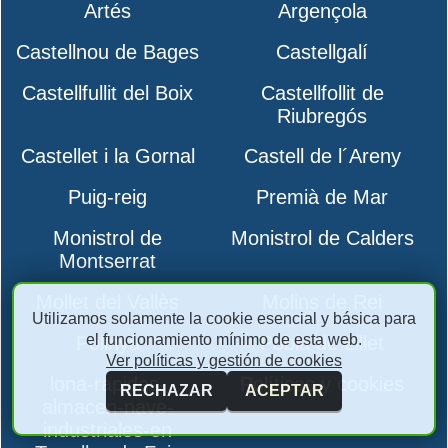
Artés
Argençola
Castellnou de Bages
Castellgalí
Castellfullit del Boix
Castellfollit de
Riubregós
Castellet i la Gornal
Castell de l´Areny
Puig-reig
Premià de Mar
Monistrol de
Monistrol de Calders
Montserrat
Mollet del Vallès
Molins de Rei
Utilizamos solamente la cookie esencial y básica para
el funcionamiento mínimo de esta web.
Polinyà
Pobla de Lillet
Ver políticas y gestión de cookies
lona-rapidas-
Políticas y cookies
RECHAZAR
ACEPTAR
almacen-nave-
industriales-en