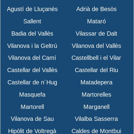
Agustí de Lluçanès
Adrià de Besòs
Sallent
Mataró
Badia del Vallès
Vilassar de Dalt
Vilanova i la Geltrú
Vilanova del Vallès
Vilanova del Camí
Castellbell i el Vilar
Castellar del Vallès
Castellar del Riu
Castellar de n´Hug
Matadepera
Masquefa
Martorelles
Martorell
Marganell
Vilanova de Sau
Vilalba Sasserra
Hipòlit de Voltregà
Caldes de Montbui