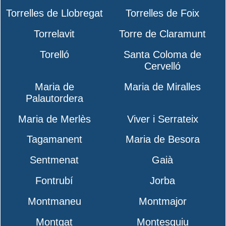
Torrelles de Llobregat
Torrelles de Foix
Torrelavit
Torre de Claramunt
Torelló
Santa Coloma de
Cervelló
Maria de
Maria de Miralles
Palautordera
Maria de Merlès
Viver i Serrateix
Tagamanent
Maria de Besora
Sentmenat
Gaià
Fontrubí
Jorba
Montmaneu
Montmajor
Montgat
Montesquiu