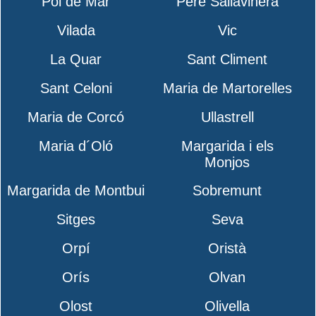
Pol de Mar
Pere Sallavinera
Vilada
Vic
La Quar
Sant Climent
Sant Celoni
Maria de Martorelles
Maria de Corcó
Ullastrell
Maria d´Oló
Margarida i els
Monjos
Margarida de Montbui
Sobremunt
Sitges
Seva
Orpí
Oristà
Orís
Olvan
Olost
Olivella