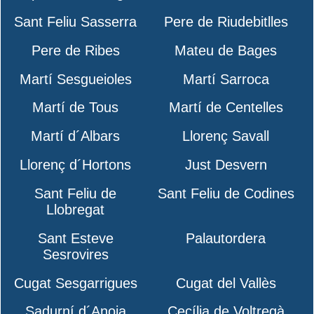
Sant Feliu Sasserra
Pere de Riudebitlles
Pere de Ribes
Mateu de Bages
Martí Sesgueioles
Martí Sarroca
Martí de Tous
Martí de Centelles
Martí d´Albars
Llorenç Savall
Llorenç d´Hortons
Just Desvern
Sant Feliu de
Sant Feliu de Codines
Llobregat
Sant Esteve
Palautordera
Sesrovires
Cugat Sesgarrigues
Cugat del Vallès
Sadurní d´Anoia
Cecília de Voltregà