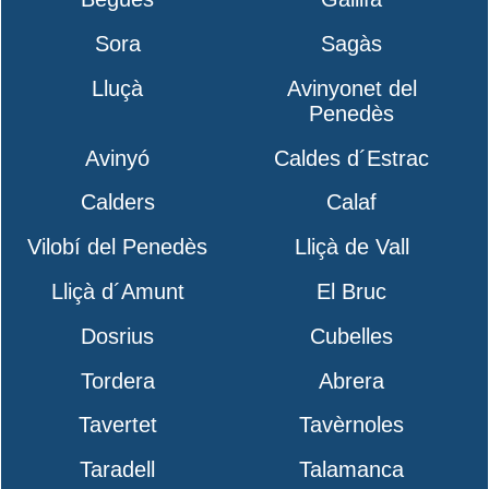
Sora
Sagàs
Lluçà
Avinyonet del
Penedès
Avinyó
Caldes d´Estrac
Calders
Calaf
Vilobí del Penedès
Lliçà de Vall
Lliçà d´Amunt
El Bruc
Dosrius
Cubelles
Tordera
Abrera
Tavertet
Tavèrnoles
Taradell
Talamanca