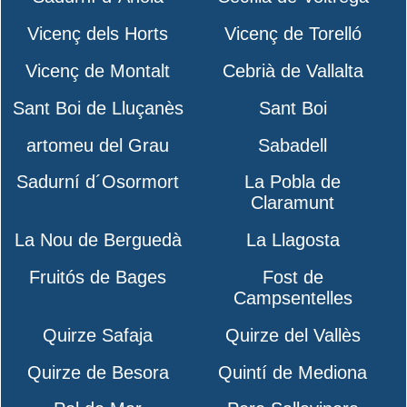
Vicenç dels Horts
Vicenç de Torelló
Vicenç de Montalt
Cebrià de Vallalta
Sant Boi de Lluçanès
Sant Boi
artomeu del Grau
Sabadell
Sadurní d´Osormort
La Pobla de
Claramunt
La Nou de Berguedà
La Llagosta
Fruitós de Bages
Fost de
Campsentelles
Quirze Safaja
Quirze del Vallès
Quirze de Besora
Quintí de Mediona