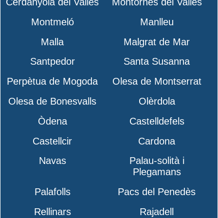
Cerdanyola del Vallès
Montornès del Vallès
Montmeló
Manlleu
Malla
Malgrat de Mar
Santpedor
Santa Susanna
Perpètua de Mogoda
Olesa de Montserrat
Olesa de Bonesvalls
Olèrdola
Òdena
Castelldefels
Castellcir
Cardona
Navas
Palau-solità i
Plegamans
Palafolls
Pacs del Penedès
Rellinars
Rajadell