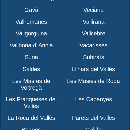
Gavà
Veciana
Vallromanes
Vallirana
Vallgorguina
Vallcebre
Vallbona d´Anoia
Vacarisses
Súria
Subirats
Saldes
Llinars del Vallès
Les Masíes de
Les Masies de Roda
Voltregà
Les Franqueses del
Les Cabanyes
Vallès
La Roca del Vallès
Parets del Vallès
Begues
Gallifa