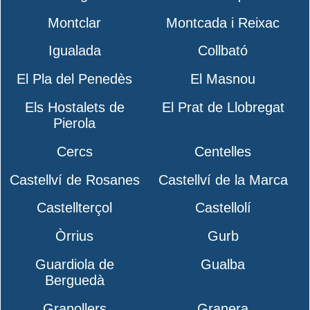
Montclar
Montcada i Reixac
Igualada
Collbató
El Pla del Penedès
El Masnou
Els Hostalets de
El Prat de Llobregat
Pierola
Cercs
Centelles
Castellví de Rosanes
Castellví de la Marca
Castellterçol
Castellolí
Òrrius
Gurb
Guardiola de
Gualba
Berguedà
Granollers
Granera