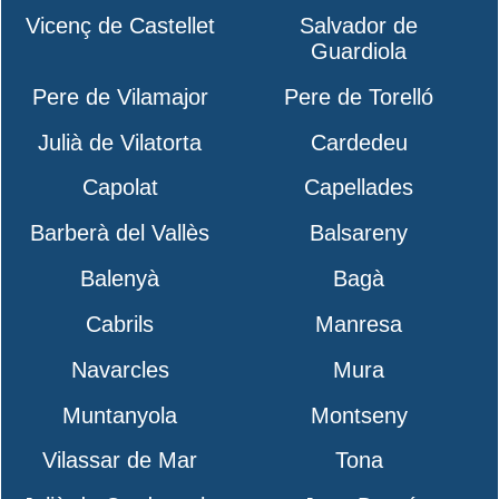
Vicenç de Castellet
Salvador de
Guardiola
Pere de Vilamajor
Pere de Torelló
Julià de Vilatorta
Cardedeu
Capolat
Capellades
Barberà del Vallès
Balsareny
Balenyà
Bagà
Cabrils
Manresa
Navarcles
Mura
Muntanyola
Montseny
Vilassar de Mar
Tona