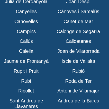
Julià de Cerdanyola
Joan Despí
Canyelles
Cànoves i Samalús
Canovelles
Canet de Mar
Campins
Calonge de Segarra
Callús
Calldetenes
Calella
Joan de Vilatorrada
Jaume de Frontanyà
Iscle de Vallalta
Rupit i Pruit
Rubió
Rubí
Roda de Ter
Ripollet
Antoni de Vilamajor
Sant Andreu de
Andreu de la Barca
Llavaneres