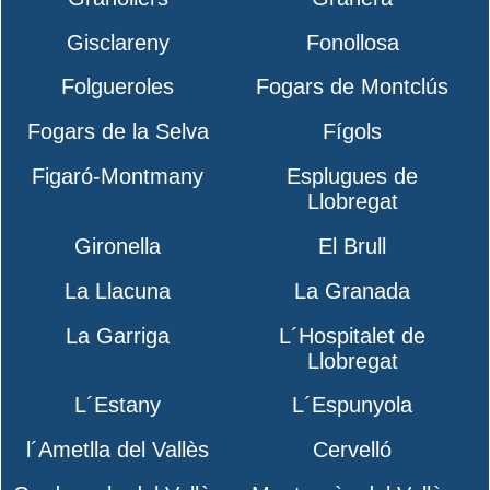
Gisclareny
Fonollosa
Folgueroles
Fogars de Montclús
Fogars de la Selva
Fígols
Figaró-Montmany
Esplugues de
Llobregat
Gironella
El Brull
La Llacuna
La Granada
La Garriga
L´Hospitalet de
Llobregat
L´Estany
L´Espunyola
l´Ametlla del Vallès
Cervelló