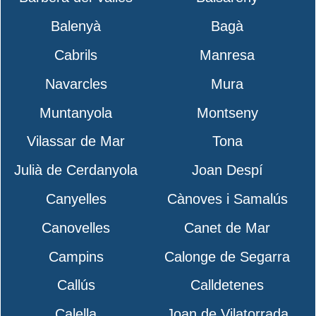
Balenyà
Bagà
Cabrils
Manresa
Navarcles
Mura
Muntanyola
Montseny
Vilassar de Mar
Tona
Julià de Cerdanyola
Joan Despí
Canyelles
Cànoves i Samalús
Canovelles
Canet de Mar
Campins
Calonge de Segarra
Callús
Calldetenes
Calella
Joan de Vilatorrada