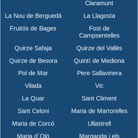
Claramunt
La Nou de Berguedà
La Llagosta
Fruitós de Bages
Fost de
Campsentelles
Quirze Safaja
Quirze del Vallès
Quirze de Besora
Quintí de Mediona
Pol de Mar
Pere Sallavinera
Vilada
Vic
La Quar
Sant Climent
Sant Celoni
Maria de Martorelles
Maria de Corcó
Ullastrell
Maria d´Oló
Margarida i els