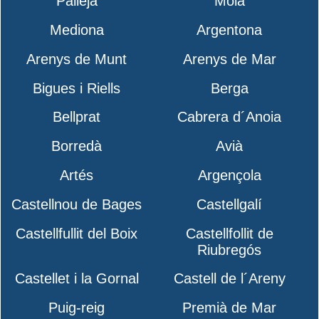
Pallejà
Moià
Mediona
Argentona
Arenys de Munt
Arenys de Mar
Bigues i Riells
Berga
Bellprat
Cabrera d´Anoia
Borredà
Avià
Artés
Argençola
Castellnou de Bages
Castellgalí
Castellfullit del Boix
Castellfollit de
Riubregós
Castellet i la Gornal
Castell de l´Areny
Puig-reig
Premià de Mar