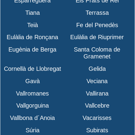
Esparreguera
Els Prats de Rei
Tiana
Terrassa
Teià
Fe del Penedès
Eulàlia de Ronçana
Eulàlia de Riuprimer
Eugènia de Berga
Santa Coloma de
Gramenet
Cornellà de Llobregat
Gelida
Gavà
Veciana
Vallromanes
Vallirana
Vallgorguina
Vallcebre
Vallbona d´Anoia
Vacarisses
Súria
Subirats