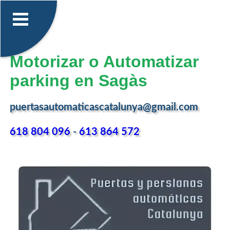
Motorizar o Automatizar
parking en Sagàs
puertasautomaticascatalunya@gmail.com
618 804 096
-
613 864 572