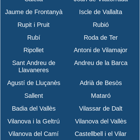
Jaume de Frontanyà
Iscle de Vallalta
Rupit i Pruit
Rubió
Rubí
Roda de Ter
Ripollet
Antoni de Vilamajor
Sant Andreu de
Andreu de la Barca
Llavaneres
Agustí de Lluçanès
Adrià de Besòs
Sallent
Mataró
Badia del Vallès
Vilassar de Dalt
Vilanova i la Geltrú
Vilanova del Vallès
Vilanova del Camí
Castellbell i el Vilar