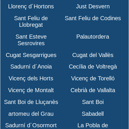
Llorenç d´Hortons
Just Desvern
Sant Feliu de
Sant Feliu de Codines
Llobregat
Sant Esteve
Palautordera
Sesrovires
Cugat Sesgarrigues
Cugat del Vallès
Sadurní d´Anoia
Cecília de Voltregà
Vicenç dels Horts
Vicenç de Torelló
Vicenç de Montalt
Cebrià de Vallalta
Sant Boi de Lluçanès
Sant Boi
artomeu del Grau
Sabadell
Sadurní d´Osormort
La Pobla de