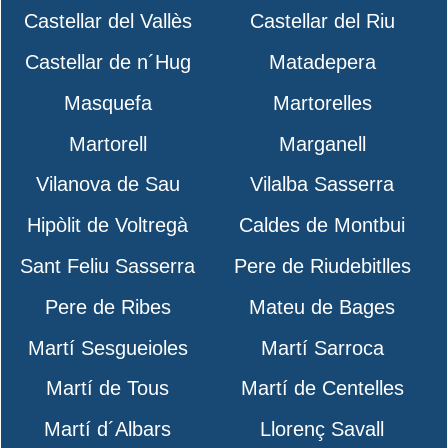
Castellar del Vallès
Castellar del Riu
Castellar de n´Hug
Matadepera
Masquefa
Martorelles
Martorell
Marganell
Vilanova de Sau
Vilalba Sasserra
Hipòlit de Voltregà
Caldes de Montbui
Sant Feliu Sasserra
Pere de Riudebitlles
Pere de Ribes
Mateu de Bages
Martí Sesgueioles
Martí Sarroca
Martí de Tous
Martí de Centelles
Martí d´Albars
Llorenç Savall