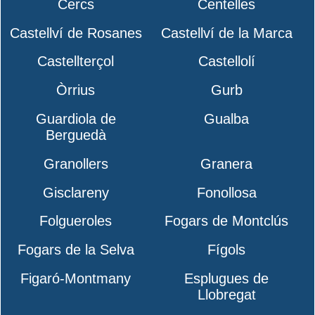
Cercs
Centelles
Castellví de Rosanes
Castellví de la Marca
Castellterçol
Castellolí
Òrrius
Gurb
Guardiola de
Gualba
Berguedà
Granollers
Granera
Gisclareny
Fonollosa
Folgueroles
Fogars de Montclús
Fogars de la Selva
Fígols
Figaró-Montmany
Esplugues de
Llobregat