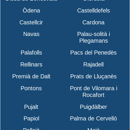
Òdena
Castelldefels
Castellcir
Cardona
Navas
Palau-solità i
Plegamans
Palafolls
Pacs del Penedès
Rellinars
Rajadell
Premià de Dalt
Prats de Lluçanès
Pontons
Pont de Vilomara i
Rocafort
Pujalt
Puigdàlber
Papiol
Palma de Cervelló