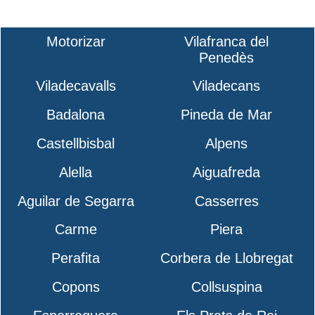
Motorizar
Vilafranca del
Penedès
Viladecavalls
Viladecans
Badalona
Pineda de Mar
Castellbisbal
Alpens
Alella
Aiguafreda
Aguilar de Segarra
Casserres
Carme
Piera
Perafita
Corbera de Llobregat
Copons
Collsuspina