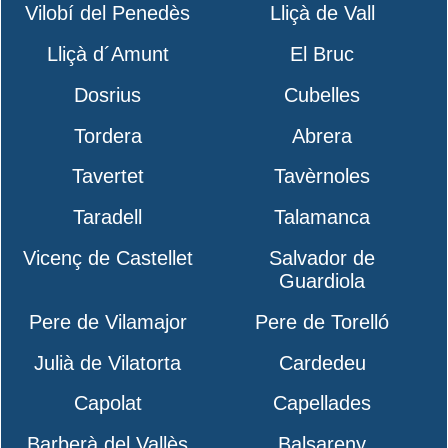
Vilobí del Penedès
Lliçà de Vall
Lliçà d´Amunt
El Bruc
Dosrius
Cubelles
Tordera
Abrera
Tavertet
Tavèrnoles
Taradell
Talamanca
Vicenç de Castellet
Salvador de
Guardiola
Pere de Vilamajor
Pere de Torelló
Julià de Vilatorta
Cardedeu
Capolat
Capellades
Barberà del Vallès
Balsareny