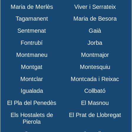
Maria de Merlès
Viver i Serrateix
Tagamanent
Maria de Besora
Sentmenat
Gaià
Fontrubí
Jorba
Montmaneu
Montmajor
Montgat
Montesquiu
Montclar
Montcada i Reixac
Igualada
Collbató
El Pla del Penedès
El Masnou
Els Hostalets de
El Prat de Llobregat
Pierola