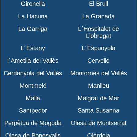
Gironella
El Brull
La Llacuna
La Granada
La Garriga
L´Hospitalet de
Llobregat
L´Estany
L´Espunyola
l´Ametlla del Vallès
Cervelló
Cerdanyola del Vallès
Montornès del Vallès
Montmeló
Manlleu
Malla
Malgrat de Mar
Santpedor
Santa Susanna
Perpètua de Mogoda
Olesa de Montserrat
Olesa de Bonesvalls
Olèrdola