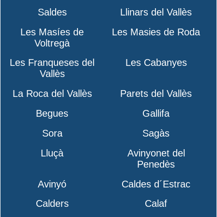
Saldes
Llinars del Vallès
Les Masíes de
Les Masies de Roda
Voltregà
Les Franqueses del
Les Cabanyes
Vallès
La Roca del Vallès
Parets del Vallès
Begues
Gallifa
Sora
Sagàs
Lluçà
Avinyonet del
Penedès
Avinyó
Caldes d´Estrac
Calders
Calaf