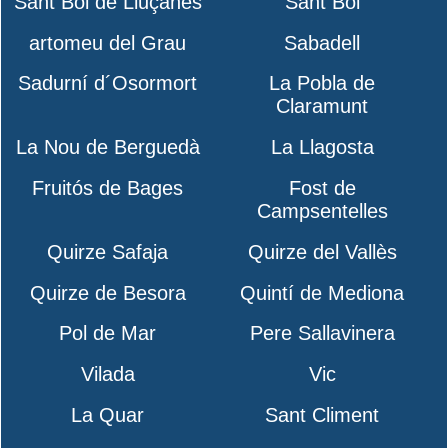
Sant Boi de Lluçanès
Sant Boi
artomeu del Grau
Sabadell
Sadurní d´Osormort
La Pobla de
Claramunt
La Nou de Berguedà
La Llagosta
Fruitós de Bages
Fost de
Campsentelles
Quirze Safaja
Quirze del Vallès
Quirze de Besora
Quintí de Mediona
Pol de Mar
Pere Sallavinera
Vilada
Vic
La Quar
Sant Climent