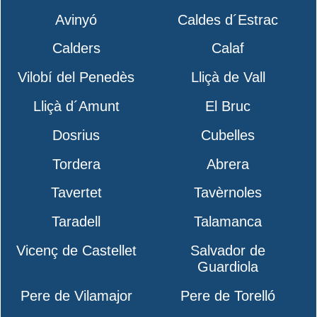
Avinyó
Caldes d´Estrac
Calders
Calaf
Vilobí del Penedès
Lliçà de Vall
Lliçà d´Amunt
El Bruc
Dosrius
Cubelles
Tordera
Abrera
Tavertet
Tavèrnoles
Taradell
Talamanca
Vicenç de Castellet
Salvador de
Guardiola
Pere de Vilamajor
Pere de Torelló