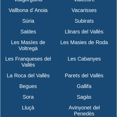
Vallbona d´Anoia
Vacarisses
Súria
Subirats
Saldes
Llinars del Vallès
Les Masíes de
Les Masies de Roda
Voltregà
Les Franqueses del
Les Cabanyes
Vallès
La Roca del Vallès
Parets del Vallès
Begues
Gallifa
Sora
Sagàs
Lluçà
Avinyonet del
Penedès