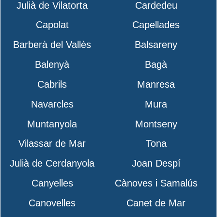
Julià de Vilatorta
Cardedeu
Capolat
Capellades
Barberà del Vallès
Balsareny
Balenyà
Bagà
Cabrils
Manresa
Navarcles
Mura
Muntanyola
Montseny
Vilassar de Mar
Tona
Julià de Cerdanyola
Joan Despí
Canyelles
Cànoves i Samalús
Canovelles
Canet de Mar