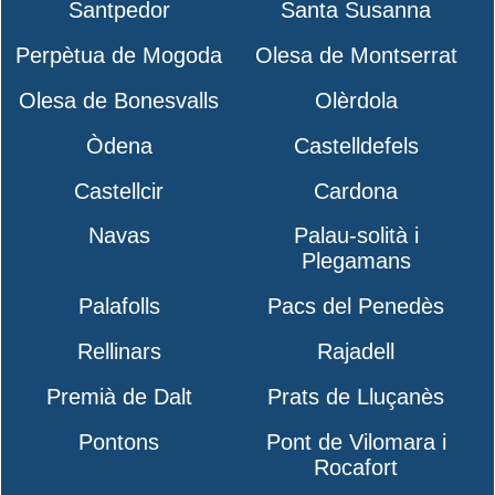
Santpedor
Santa Susanna
Perpètua de Mogoda
Olesa de Montserrat
Olesa de Bonesvalls
Olèrdola
Òdena
Castelldefels
Castellcir
Cardona
Navas
Palau-solità i
Plegamans
Palafolls
Pacs del Penedès
Rellinars
Rajadell
Premià de Dalt
Prats de Lluçanès
Pontons
Pont de Vilomara i
Rocafort