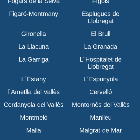
Fogars de la Selva
Fígols
Figaró-Montmany
Esplugues de
Llobregat
Gironella
El Brull
La Llacuna
La Granada
La Garriga
L´Hospitalet de
Llobregat
L´Estany
L´Espunyola
l´Ametlla del Vallès
Cervelló
Cerdanyola del Vallès
Montornès del Vallès
Montmeló
Manlleu
Malla
Malgrat de Mar