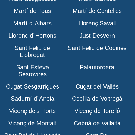
Martí de Tous
Martí de Centelles
Martí d´Albars
Llorenç Savall
Llorenç d´Hortons
Just Desvern
Sant Feliu de
Sant Feliu de Codines
Llobregat
Sant Esteve
Palautordera
Sesrovires
Cugat Sesgarrigues
Cugat del Vallès
Sadurní d´Anoia
Cecília de Voltregà
Vicenç dels Horts
Vicenç de Torelló
Vicenç de Montalt
Cebrià de Vallalta