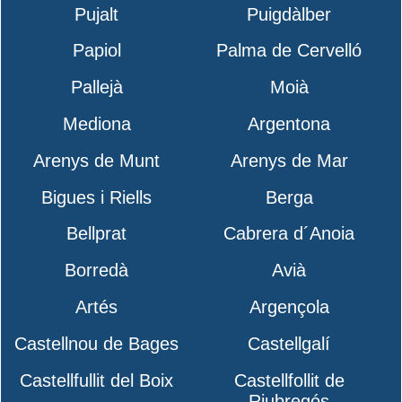
Pujalt
Puigdàlber
Papiol
Palma de Cervelló
Pallejà
Moià
Mediona
Argentona
Arenys de Munt
Arenys de Mar
Bigues i Riells
Berga
Bellprat
Cabrera d´Anoia
Borredà
Avià
Artés
Argençola
Castellnou de Bages
Castellgalí
Castellfullit del Boix
Castellfollit de
Riubregós