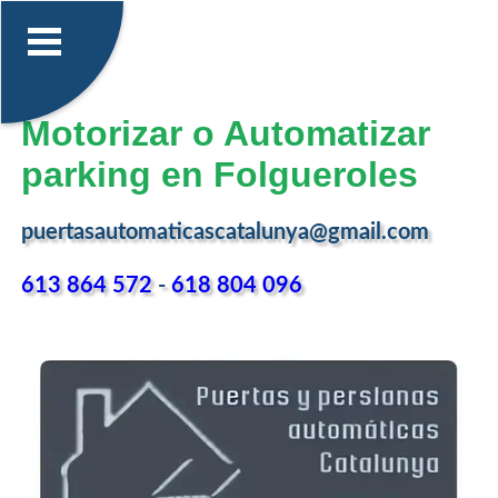
Motorizar o Automatizar
parking en Folgueroles
puertasautomaticascatalunya@gmail.com
613 864 572
-
618 804 096