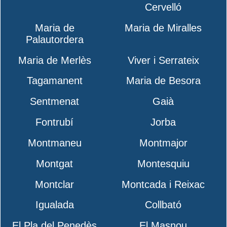
Cervelló
Maria de
Maria de Miralles
Palautordera
Maria de Merlès
Viver i Serrateix
Tagamanent
Maria de Besora
Sentmenat
Gaià
Fontrubí
Jorba
Montmaneu
Montmajor
Montgat
Montesquiu
Montclar
Montcada i Reixac
Igualada
Collbató
El Pla del Penedès
El Masnou