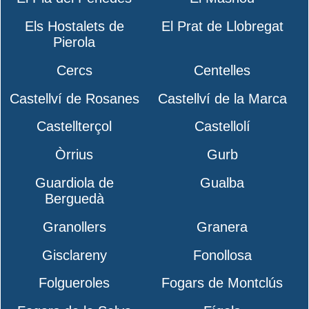
Els Hostalets de
El Prat de Llobregat
Pierola
Cercs
Centelles
Castellví de Rosanes
Castellví de la Marca
Castellterçol
Castellolí
Òrrius
Gurb
Guardiola de
Gualba
Berguedà
Granollers
Granera
Gisclareny
Fonollosa
Folgueroles
Fogars de Montclús