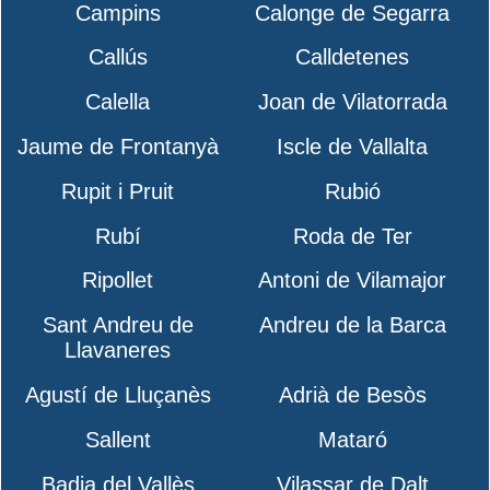
Campins
Calonge de Segarra
Callús
Calldetenes
Calella
Joan de Vilatorrada
Jaume de Frontanyà
Iscle de Vallalta
Rupit i Pruit
Rubió
Rubí
Roda de Ter
Ripollet
Antoni de Vilamajor
Sant Andreu de
Andreu de la Barca
Llavaneres
Agustí de Lluçanès
Adrià de Besòs
Sallent
Mataró
Badia del Vallès
Vilassar de Dalt