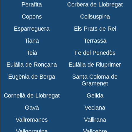
Perafita
Corbera de Llobregat
Copons
Collsuspina
Esparreguera
Els Prats de Rei
Tiana
Terrassa
Teià
Fe del Penedès
Eulàlia de Ronçana
Eulàlia de Riuprimer
Eugènia de Berga
Santa Coloma de
Gramenet
Cornellà de Llobregat
Gelida
Gavà
Veciana
Vallromanes
Vallirana
Vallgorguina
Vallcebre