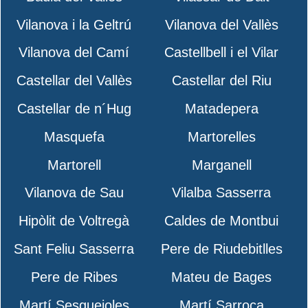
Vilanova i la Geltrú
Vilanova del Vallès
Vilanova del Camí
Castellbell i el Vilar
Castellar del Vallès
Castellar del Riu
Castellar de n´Hug
Matadepera
Masquefa
Martorelles
Martorell
Marganell
Vilanova de Sau
Vilalba Sasserra
Hipòlit de Voltregà
Caldes de Montbui
Sant Feliu Sasserra
Pere de Riudebitlles
Pere de Ribes
Mateu de Bages
Martí Sesgueioles
Martí Sarroca