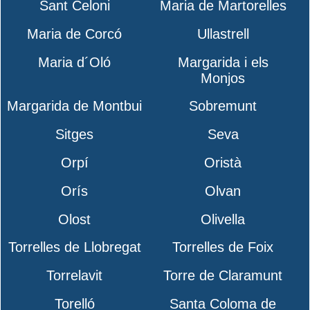
Sant Celoni
Maria de Martorelles
Maria de Corcó
Ullastrell
Maria d´Oló
Margarida i els
Monjos
Margarida de Montbui
Sobremunt
Sitges
Seva
Orpí
Oristà
Orís
Olvan
Olost
Olivella
Torrelles de Llobregat
Torrelles de Foix
Torrelavit
Torre de Claramunt
Torelló
Santa Coloma de