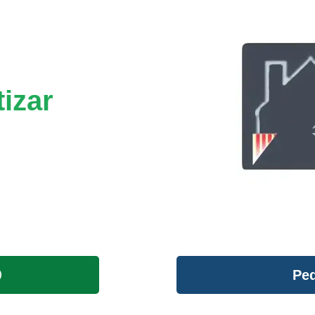
izar
Ped