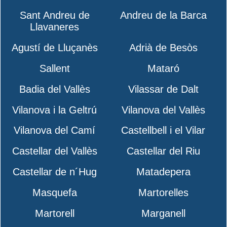
Sant Andreu de
Andreu de la Barca
Llavaneres
Agustí de Lluçanès
Adrià de Besòs
Sallent
Mataró
Badia del Vallès
Vilassar de Dalt
Vilanova i la Geltrú
Vilanova del Vallès
Vilanova del Camí
Castellbell i el Vilar
Castellar del Vallès
Castellar del Riu
Castellar de n´Hug
Matadepera
Masquefa
Martorelles
Martorell
Marganell