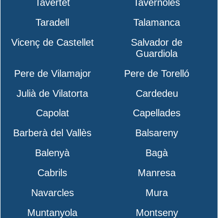
Tavertet
Tavèrnoles
Taradell
Talamanca
Vicenç de Castellet
Salvador de
Guardiola
Pere de Vilamajor
Pere de Torelló
Julià de Vilatorta
Cardedeu
Capolat
Capellades
Barberà del Vallès
Balsareny
Balenyà
Bagà
Cabrils
Manresa
Navarcles
Mura
Muntanyola
Montseny