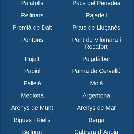
Palafolls
Pacs del Penedès
Rellinars
Rajadell
Premià de Dalt
Prats de Lluçanès
Pontons
Pont de Vilomara i
Rocafort
Pujalt
Puigdàlber
Papiol
Palma de Cervelló
Pallejà
Moià
Mediona
Argentona
Arenys de Munt
Arenys de Mar
Bigues i Riells
Berga
Bellprat
Cabrera d´Anoia