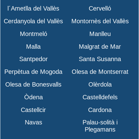
l´Ametlla del Vallès
Cervelló
Cerdanyola del Vallès
Montornès del Vallès
Montmeló
Manlleu
Malla
Malgrat de Mar
Santpedor
Santa Susanna
Perpètua de Mogoda
Olesa de Montserrat
Olesa de Bonesvalls
Olèrdola
Òdena
Castelldefels
Castellcir
Cardona
Navas
Palau-solità i
Plegamans