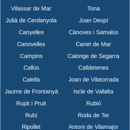
Vilassar de Mar
Tona
Julià de Cerdanyola
Joan Despí
Canyelles
Cànoves i Samalús
Canovelles
Canet de Mar
Campins
Calonge de Segarra
Callús
Calldetenes
Calella
Joan de Vilatorrada
Jaume de Frontanyà
Iscle de Vallalta
Rupit i Pruit
Rubió
Rubí
Roda de Ter
Ripollet
Antoni de Vilamajor