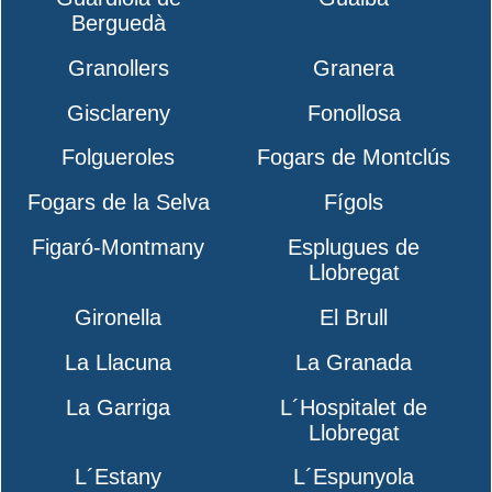
Berguedà
Granollers
Granera
Gisclareny
Fonollosa
Folgueroles
Fogars de Montclús
Fogars de la Selva
Fígols
Figaró-Montmany
Esplugues de
Llobregat
Gironella
El Brull
La Llacuna
La Granada
La Garriga
L´Hospitalet de
Llobregat
L´Estany
L´Espunyola