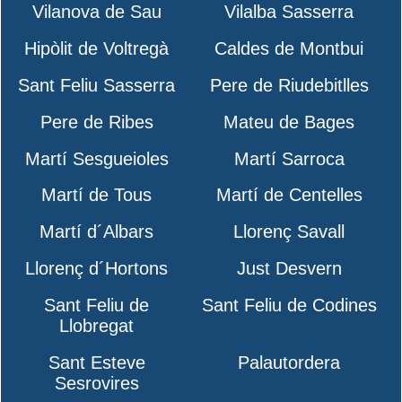
Vilanova de Sau
Vilalba Sasserra
Hipòlit de Voltregà
Caldes de Montbui
Sant Feliu Sasserra
Pere de Riudebitlles
Pere de Ribes
Mateu de Bages
Martí Sesgueioles
Martí Sarroca
Martí de Tous
Martí de Centelles
Martí d´Albars
Llorenç Savall
Llorenç d´Hortons
Just Desvern
Sant Feliu de
Sant Feliu de Codines
Llobregat
Sant Esteve
Palautordera
Sesrovires