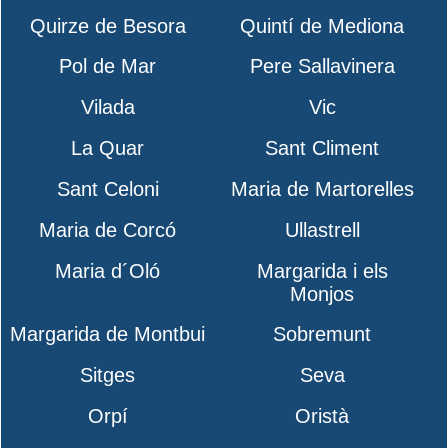
Quirze de Besora
Quintí de Mediona
Pol de Mar
Pere Sallavinera
Vilada
Vic
La Quar
Sant Climent
Sant Celoni
Maria de Martorelles
Maria de Corcó
Ullastrell
Maria d´Oló
Margarida i els
Monjos
Margarida de Montbui
Sobremunt
Sitges
Seva
Orpí
Oristà