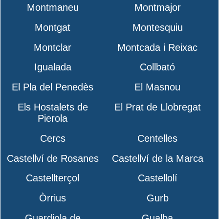
Montmaneu
Montmajor
Montgat
Montesquiu
Montclar
Montcada i Reixac
Igualada
Collbató
El Pla del Penedès
El Masnou
Els Hostalets de
El Prat de Llobregat
Pierola
Cercs
Centelles
Castellví de Rosanes
Castellví de la Marca
Castellterçol
Castellolí
Òrrius
Gurb
Guardiola de
Gualba