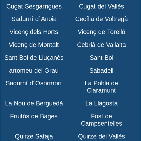
Cugat Sesgarrigues
Cugat del Vallès
Sadurní d´Anoia
Cecília de Voltregà
Vicenç dels Horts
Vicenç de Torelló
Vicenç de Montalt
Cebrià de Vallalta
Sant Boi de Lluçanès
Sant Boi
artomeu del Grau
Sabadell
Sadurní d´Osormort
La Pobla de
Claramunt
La Nou de Berguedà
La Llagosta
Fruitós de Bages
Fost de
Campsentelles
Quirze Safaja
Quirze del Vallès