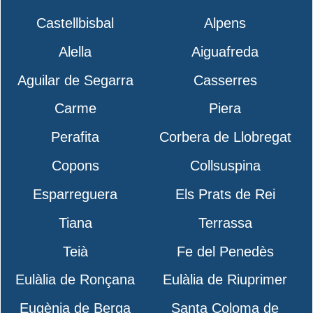
Castellbisbal
Alpens
Alella
Aiguafreda
Aguilar de Segarra
Casserres
Carme
Piera
Perafita
Corbera de Llobregat
Copons
Collsuspina
Esparreguera
Els Prats de Rei
Tiana
Terrassa
Teià
Fe del Penedès
Eulàlia de Ronçana
Eulàlia de Riuprimer
Eugènia de Berga
Santa Coloma de