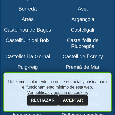
Borredà
Avià
Artés
Argençola
Castellnou de Bages
Castellgalí
Castellfullit del Boix
Castellfollit de
Riubregós
Castellet i la Gornal
Castell de l´Areny
Puig-reig
Premià de Mar
Monistrol de
Monistrol de Calders
Utilizamos solamente la cookie esencial y básica para
Montserrat
el funcionamiento mínimo de esta web.
Ver políticas y gestión de cookies
Mollet del Vallès
Molins de Rei
RECHAZAR
ACEPTAR
Polinyà
Pobla de Lillet
lona-rapidas-
Políticas y cookies