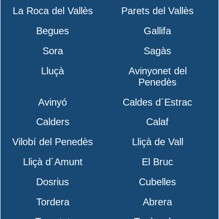
La Roca del Vallès
Parets del Vallès
Begues
Gallifa
Sora
Sagàs
Lluçà
Avinyonet del
Penedès
Avinyó
Caldes d´Estrac
Calders
Calaf
Vilobí del Penedès
Lliçà de Vall
Lliçà d´Amunt
El Bruc
Dosrius
Cubelles
Tordera
Abrera