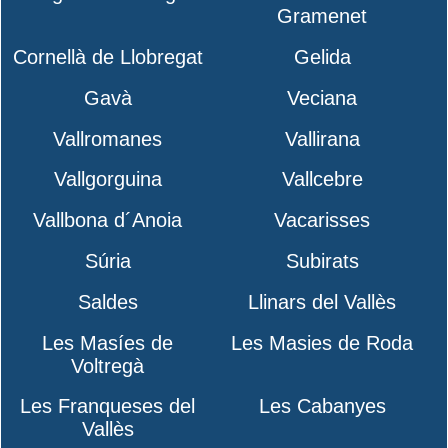
Gramenet
Cornellà de Llobregat
Gelida
Gavà
Veciana
Vallromanes
Vallirana
Vallgorguina
Vallcebre
Vallbona d´Anoia
Vacarisses
Súria
Subirats
Saldes
Llinars del Vallès
Les Masíes de
Les Masies de Roda
Voltregà
Les Franqueses del
Les Cabanyes
Vallès