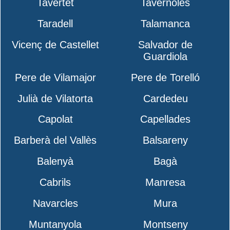
Tavertet
Tavèrnoles
Taradell
Talamanca
Vicenç de Castellet
Salvador de
Guardiola
Pere de Vilamajor
Pere de Torelló
Julià de Vilatorta
Cardedeu
Capolat
Capellades
Barberà del Vallès
Balsareny
Balenyà
Bagà
Cabrils
Manresa
Navarcles
Mura
Muntanyola
Montseny