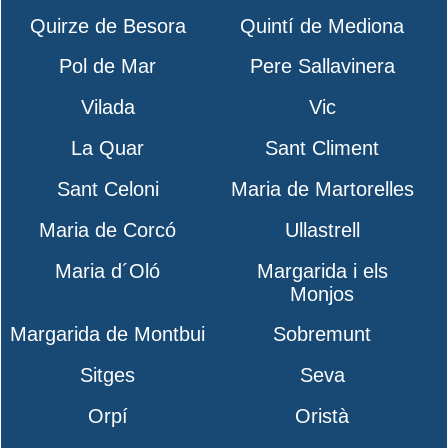
Quirze de Besora
Quintí de Mediona
Pol de Mar
Pere Sallavinera
Vilada
Vic
La Quar
Sant Climent
Sant Celoni
Maria de Martorelles
Maria de Corcó
Ullastrell
Maria d´Oló
Margarida i els
Monjos
Margarida de Montbui
Sobremunt
Sitges
Seva
Orpí
Oristà