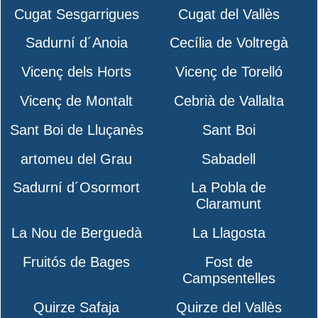
Cugat Sesgarrigues
Cugat del Vallès
Sadurní d´Anoia
Cecília de Voltregà
Vicenç dels Horts
Vicenç de Torelló
Vicenç de Montalt
Cebrià de Vallalta
Sant Boi de Lluçanès
Sant Boi
artomeu del Grau
Sabadell
Sadurní d´Osormort
La Pobla de
Claramunt
La Nou de Berguedà
La Llagosta
Fruitós de Bages
Fost de
Campsentelles
Quirze Safaja
Quirze del Vallès