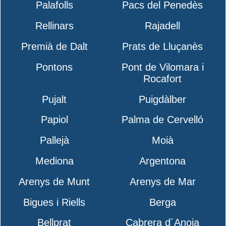
Palafolls
Pacs del Penedès
Rellinars
Rajadell
Premià de Dalt
Prats de Lluçanès
Pontons
Pont de Vilomara i
Rocafort
Pujalt
Puigdàlber
Papiol
Palma de Cervelló
Pallejà
Moià
Mediona
Argentona
Arenys de Munt
Arenys de Mar
Bigues i Riells
Berga
Bellprat
Cabrera d´Anoia