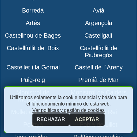
Borredà
Avià
Artés
Argençola
Castellnou de Bages
Castellgalí
Castellfullit del Boix
Castellfollit de
Riubregós
Castellet i la Gornal
Castell de l´Areny
Puig-reig
Premià de Mar
Monistrol de
Monistrol de Calders
Utilizamos solamente la cookie esencial y básica para
Montserrat
el funcionamiento mínimo de esta web.
Ver políticas y gestión de cookies
Mollet del Vallès
Molins de Rei
RECHAZAR
ACEPTAR
Polinyà
Pobla de Lillet
lona-rapidas-
Políticas y cookies