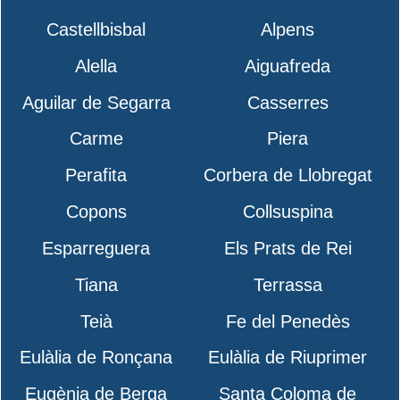
Castellbisbal
Alpens
Alella
Aiguafreda
Aguilar de Segarra
Casserres
Carme
Piera
Perafita
Corbera de Llobregat
Copons
Collsuspina
Esparreguera
Els Prats de Rei
Tiana
Terrassa
Teià
Fe del Penedès
Eulàlia de Ronçana
Eulàlia de Riuprimer
Eugènia de Berga
Santa Coloma de