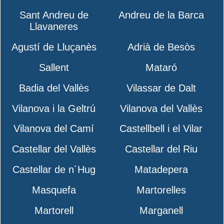
Sant Andreu de
Andreu de la Barca
Llavaneres
Agustí de Lluçanès
Adrià de Besòs
Sallent
Mataró
Badia del Vallès
Vilassar de Dalt
Vilanova i la Geltrú
Vilanova del Vallès
Vilanova del Camí
Castellbell i el Vilar
Castellar del Vallès
Castellar del Riu
Castellar de n´Hug
Matadepera
Masquefa
Martorelles
Martorell
Marganell