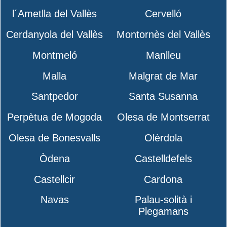
l´Ametlla del Vallès
Cervelló
Cerdanyola del Vallès
Montornès del Vallès
Montmeló
Manlleu
Malla
Malgrat de Mar
Santpedor
Santa Susanna
Perpètua de Mogoda
Olesa de Montserrat
Olesa de Bonesvalls
Olèrdola
Òdena
Castelldefels
Castellcir
Cardona
Navas
Palau-solità i
Plegamans