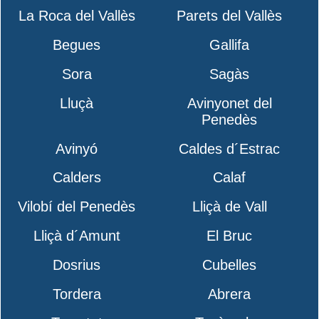
La Roca del Vallès
Parets del Vallès
Begues
Gallifa
Sora
Sagàs
Lluçà
Avinyonet del
Penedès
Avinyó
Caldes d´Estrac
Calders
Calaf
Vilobí del Penedès
Lliçà de Vall
Lliçà d´Amunt
El Bruc
Dosrius
Cubelles
Tordera
Abrera