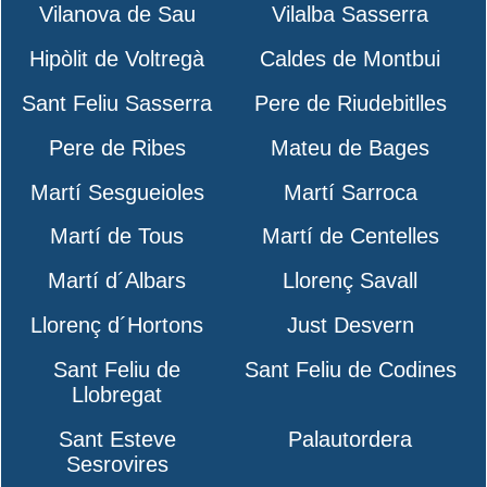
Vilanova de Sau
Vilalba Sasserra
Hipòlit de Voltregà
Caldes de Montbui
Sant Feliu Sasserra
Pere de Riudebitlles
Pere de Ribes
Mateu de Bages
Martí Sesgueioles
Martí Sarroca
Martí de Tous
Martí de Centelles
Martí d´Albars
Llorenç Savall
Llorenç d´Hortons
Just Desvern
Sant Feliu de
Sant Feliu de Codines
Llobregat
Sant Esteve
Palautordera
Sesrovires