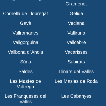
Gramenet
Cornellà de Llobregat
Gelida
Gavà
Veciana
Vallromanes
Vallirana
Vallgorguina
Vallcebre
Vallbona d´Anoia
Vacarisses
Súria
Subirats
Saldes
Llinars del Vallès
Les Masíes de
Les Masies de Roda
Voltregà
Les Franqueses del
Les Cabanyes
Vallès