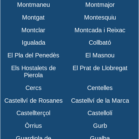
Montmaneu
Montmajor
Montgat
Montesquiu
Montclar
Montcada i Reixac
Igualada
Collbató
El Pla del Penedès
El Masnou
Els Hostalets de
El Prat de Llobregat
Pierola
Cercs
Centelles
Castellví de Rosanes
Castellví de la Marca
Castellterçol
Castellolí
Òrrius
Gurb
Guardiola de
Gualba