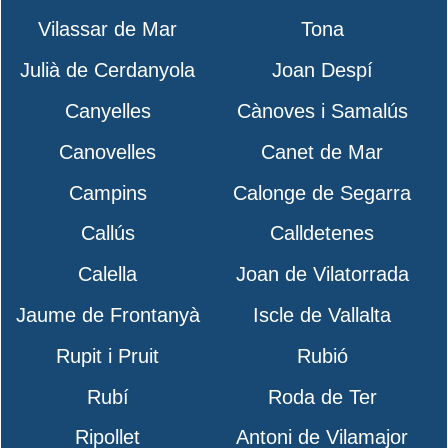
Vilassar de Mar
Tona
Julià de Cerdanyola
Joan Despí
Canyelles
Cànoves i Samalús
Canovelles
Canet de Mar
Campins
Calonge de Segarra
Callús
Calldetenes
Calella
Joan de Vilatorrada
Jaume de Frontanyà
Iscle de Vallalta
Rupit i Pruit
Rubió
Rubí
Roda de Ter
Ripollet
Antoni de Vilamajor