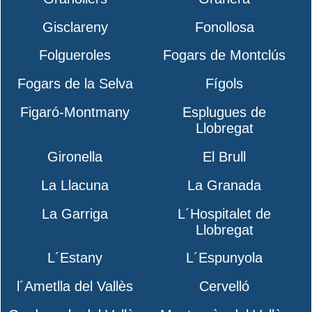
Gisclareny
Fonollosa
Folgueroles
Fogars de Montclús
Fogars de la Selva
Fígols
Figaró-Montmany
Esplugues de
Llobregat
Gironella
El Brull
La Llacuna
La Granada
La Garriga
L´Hospitalet de
Llobregat
L´Estany
L´Espunyola
l´Ametlla del Vallès
Cervelló