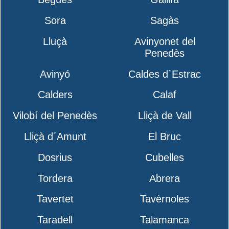
Sora
Sagàs
Lluçà
Avinyonet del
Penedès
Avinyó
Caldes d´Estrac
Calders
Calaf
Vilobí del Penedès
Lliçà de Vall
Lliçà d´Amunt
El Bruc
Dosrius
Cubelles
Tordera
Abrera
Tavertet
Tavèrnoles
Taradell
Talamanca