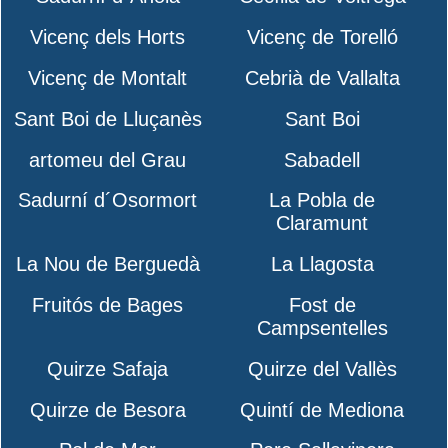
Vicenç dels Horts
Vicenç de Torelló
Vicenç de Montalt
Cebrià de Vallalta
Sant Boi de Lluçanès
Sant Boi
artomeu del Grau
Sabadell
Sadurní d´Osormort
La Pobla de
Claramunt
La Nou de Berguedà
La Llagosta
Fruitós de Bages
Fost de
Campsentelles
Quirze Safaja
Quirze del Vallès
Quirze de Besora
Quintí de Mediona