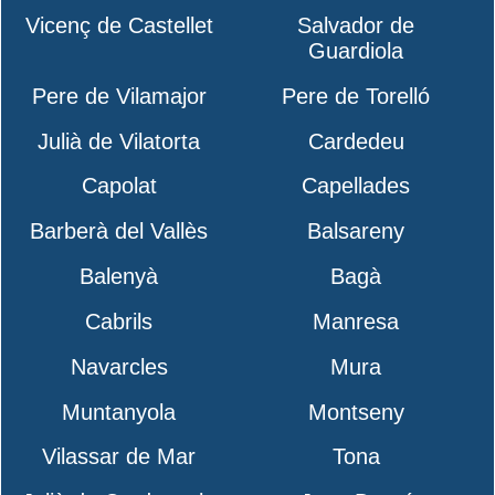
Vicenç de Castellet
Salvador de
Guardiola
Pere de Vilamajor
Pere de Torelló
Julià de Vilatorta
Cardedeu
Capolat
Capellades
Barberà del Vallès
Balsareny
Balenyà
Bagà
Cabrils
Manresa
Navarcles
Mura
Muntanyola
Montseny
Vilassar de Mar
Tona