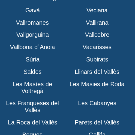
Gavà
Veciana
Vallromanes
Vallirana
Vallgorguina
Vallcebre
Vallbona d´Anoia
Vacarisses
Súria
Subirats
Saldes
Llinars del Vallès
Les Masíes de
Les Masies de Roda
Voltregà
Les Franqueses del
Les Cabanyes
Vallès
La Roca del Vallès
Parets del Vallès
Begues
Gallifa