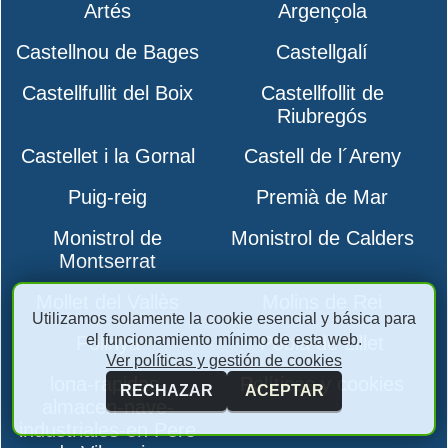
Artés
Argençola
Castellnou de Bages
Castellgalí
Castellfullit del Boix
Castellfollit de
Riubregós
Castellet i la Gornal
Castell de l´Areny
Puig-reig
Premià de Mar
Monistrol de
Monistrol de Calders
Montserrat
Mollet del Vallès
Molins de Rei
Utilizamos solamente la cookie esencial y básica para
el funcionamiento mínimo de esta web.
Polinyà
Pobla de Lillet
Ver políticas y gestión de cookies
lona-rapidas-
Políticas y cookies
RECHAZAR
ACEPTAR
almacen-nave-
industriales-en Pere