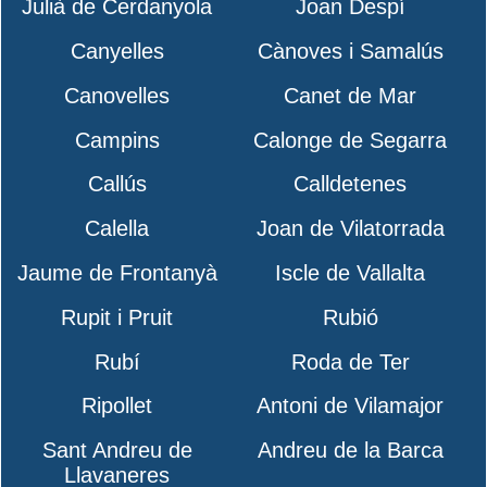
Julià de Cerdanyola
Joan Despí
Canyelles
Cànoves i Samalús
Canovelles
Canet de Mar
Campins
Calonge de Segarra
Callús
Calldetenes
Calella
Joan de Vilatorrada
Jaume de Frontanyà
Iscle de Vallalta
Rupit i Pruit
Rubió
Rubí
Roda de Ter
Ripollet
Antoni de Vilamajor
Sant Andreu de
Andreu de la Barca
Llavaneres