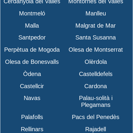
Cerdanyola del Vallès
Montornès del Vallès
Montmeló
Manlleu
Malla
Malgrat de Mar
Santpedor
Santa Susanna
Perpètua de Mogoda
Olesa de Montserrat
Olesa de Bonesvalls
Olèrdola
Òdena
Castelldefels
Castellcir
Cardona
Navas
Palau-solità i
Plegamans
Palafolls
Pacs del Penedès
Rellinars
Rajadell