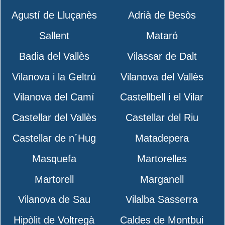
Agustí de Lluçanès
Adrià de Besòs
Sallent
Mataró
Badia del Vallès
Vilassar de Dalt
Vilanova i la Geltrú
Vilanova del Vallès
Vilanova del Camí
Castellbell i el Vilar
Castellar del Vallès
Castellar del Riu
Castellar de n´Hug
Matadepera
Masquefa
Martorelles
Martorell
Marganell
Vilanova de Sau
Vilalba Sasserra
Hipòlit de Voltregà
Caldes de Montbui