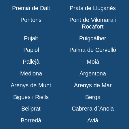
Premià de Dalt
Prats de Lluçanès
Pontons
Pont de Vilomara i
Rocafort
Pujalt
Puigdàlber
Papiol
Palma de Cervelló
Pallejà
Moià
Mediona
Argentona
Arenys de Munt
Arenys de Mar
Bigues i Riells
Berga
Bellprat
Cabrera d´Anoia
Borredà
Avià