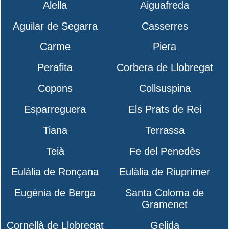
Alella
Aiguafreda
Aguilar de Segarra
Casserres
Carme
Piera
Perafita
Corbera de Llobregat
Copons
Collsuspina
Esparreguera
Els Prats de Rei
Tiana
Terrassa
Teià
Fe del Penedès
Eulàlia de Ronçana
Eulàlia de Riuprimer
Eugènia de Berga
Santa Coloma de
Gramenet
Cornellà de Llobregat
Gelida