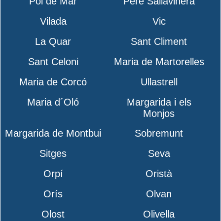
Pol de Mar
Pere Sallavinera
Vilada
Vic
La Quar
Sant Climent
Sant Celoni
Maria de Martorelles
Maria de Corcó
Ullastrell
Maria d´Oló
Margarida i els
Monjos
Margarida de Montbui
Sobremunt
Sitges
Seva
Orpí
Oristà
Orís
Olvan
Olost
Olivella