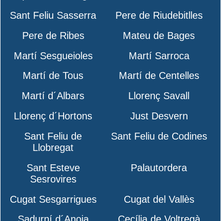
Sant Feliu Sasserra
Pere de Riudebitlles
Pere de Ribes
Mateu de Bages
Martí Sesgueioles
Martí Sarroca
Martí de Tous
Martí de Centelles
Martí d´Albars
Llorenç Savall
Llorenç d´Hortons
Just Desvern
Sant Feliu de
Sant Feliu de Codines
Llobregat
Sant Esteve
Palautordera
Sesrovires
Cugat Sesgarrigues
Cugat del Vallès
Sadurní d´Anoia
Cecília de Voltregà