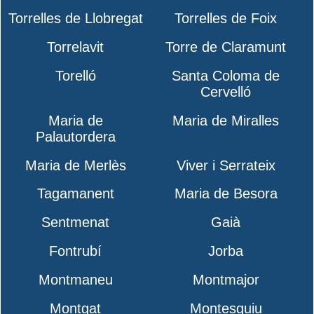
Torrelles de Llobregat
Torrelles de Foix
Torrelavit
Torre de Claramunt
Torelló
Santa Coloma de
Cervelló
Maria de
Maria de Miralles
Palautordera
Maria de Merlès
Viver i Serrateix
Tagamanent
Maria de Besora
Sentmenat
Gaià
Fontrubí
Jorba
Montmaneu
Montmajor
Montgat
Montesquiu