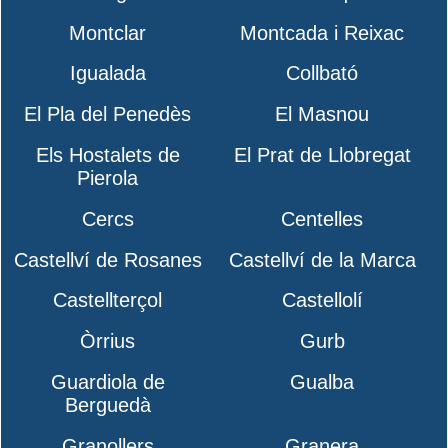
Montclar
Montcada i Reixac
Igualada
Collbató
El Pla del Penedès
El Masnou
Els Hostalets de
El Prat de Llobregat
Pierola
Cercs
Centelles
Castellví de Rosanes
Castellví de la Marca
Castellterçol
Castellolí
Òrrius
Gurb
Guardiola de
Gualba
Berguedà
Granollers
Granera