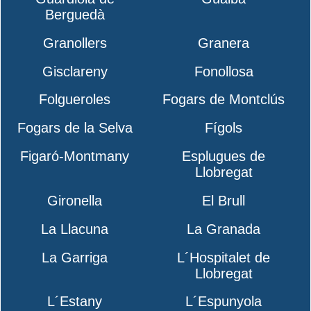
Berguedà
Granollers
Granera
Gisclareny
Fonollosa
Folgueroles
Fogars de Montclús
Fogars de la Selva
Fígols
Figaró-Montmany
Esplugues de
Llobregat
Gironella
El Brull
La Llacuna
La Granada
La Garriga
L´Hospitalet de
Llobregat
L´Estany
L´Espunyola