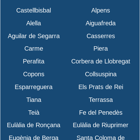
Castellbisbal
Alpens
Alella
Aiguafreda
Aguilar de Segarra
Casserres
Carme
Piera
Perafita
Corbera de Llobregat
Copons
Collsuspina
Esparreguera
Els Prats de Rei
Tiana
Terrassa
Teià
Fe del Penedès
Eulàlia de Ronçana
Eulàlia de Riuprimer
Eugènia de Berga
Santa Coloma de