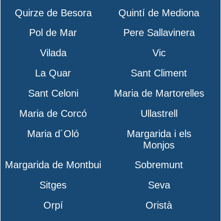
Quirze de Besora
Quintí de Mediona
Pol de Mar
Pere Sallavinera
Vilada
Vic
La Quar
Sant Climent
Sant Celoni
Maria de Martorelles
Maria de Corcó
Ullastrell
Maria d´Oló
Margarida i els
Monjos
Margarida de Montbui
Sobremunt
Sitges
Seva
Orpí
Oristà