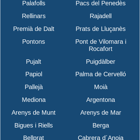
Palafolls
Pacs del Penedès
Rellinars
Rajadell
Premià de Dalt
Prats de Lluçanès
Pontons
Pont de Vilomara i
Rocafort
Pujalt
Puigdàlber
Papiol
Palma de Cervelló
Pallejà
Moià
Mediona
Argentona
Arenys de Munt
Arenys de Mar
Bigues i Riells
Berga
Bellprat
Cabrera d´Anoia