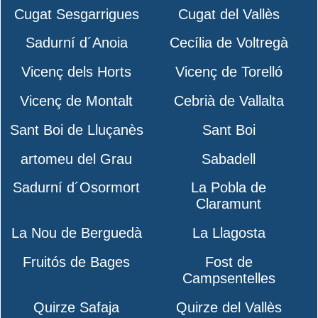
Cugat Sesgarrigues
Cugat del Vallès
Sadurní d´Anoia
Cecília de Voltregà
Vicenç dels Horts
Vicenç de Torelló
Vicenç de Montalt
Cebrià de Vallalta
Sant Boi de Lluçanès
Sant Boi
artomeu del Grau
Sabadell
Sadurní d´Osormort
La Pobla de
Claramunt
La Nou de Berguedà
La Llagosta
Fruitós de Bages
Fost de
Campsentelles
Quirze Safaja
Quirze del Vallès