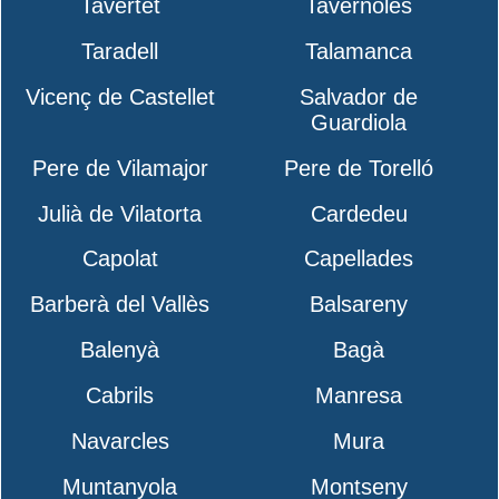
Tavertet
Tavèrnoles
Taradell
Talamanca
Vicenç de Castellet
Salvador de
Guardiola
Pere de Vilamajor
Pere de Torelló
Julià de Vilatorta
Cardedeu
Capolat
Capellades
Barberà del Vallès
Balsareny
Balenyà
Bagà
Cabrils
Manresa
Navarcles
Mura
Muntanyola
Montseny