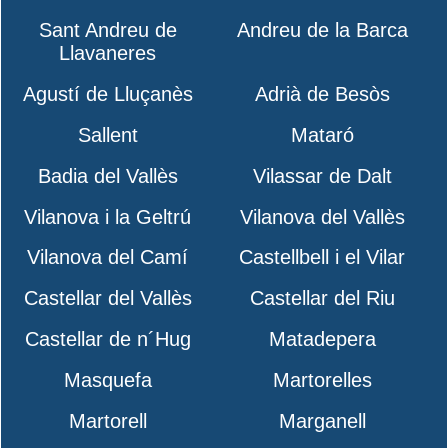
Sant Andreu de
Andreu de la Barca
Llavaneres
Agustí de Lluçanès
Adrià de Besòs
Sallent
Mataró
Badia del Vallès
Vilassar de Dalt
Vilanova i la Geltrú
Vilanova del Vallès
Vilanova del Camí
Castellbell i el Vilar
Castellar del Vallès
Castellar del Riu
Castellar de n´Hug
Matadepera
Masquefa
Martorelles
Martorell
Marganell