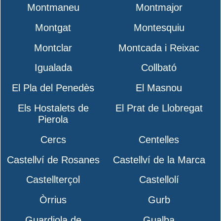
Montmaneu
Montmajor
Montgat
Montesquiu
Montclar
Montcada i Reixac
Igualada
Collbató
El Pla del Penedès
El Masnou
Els Hostalets de
El Prat de Llobregat
Pierola
Cercs
Centelles
Castellví de Rosanes
Castellví de la Marca
Castellterçol
Castellolí
Òrrius
Gurb
Guardiola de
Gualba