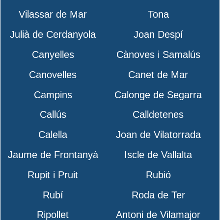
Vilassar de Mar
Tona
Julià de Cerdanyola
Joan Despí
Canyelles
Cànoves i Samalús
Canovelles
Canet de Mar
Campins
Calonge de Segarra
Callús
Calldetenes
Calella
Joan de Vilatorrada
Jaume de Frontanyà
Iscle de Vallalta
Rupit i Pruit
Rubió
Rubí
Roda de Ter
Ripollet
Antoni de Vilamajor