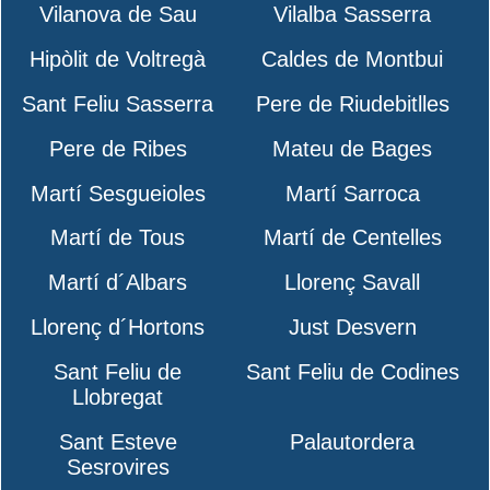
Vilanova de Sau
Vilalba Sasserra
Hipòlit de Voltregà
Caldes de Montbui
Sant Feliu Sasserra
Pere de Riudebitlles
Pere de Ribes
Mateu de Bages
Martí Sesgueioles
Martí Sarroca
Martí de Tous
Martí de Centelles
Martí d´Albars
Llorenç Savall
Llorenç d´Hortons
Just Desvern
Sant Feliu de
Sant Feliu de Codines
Llobregat
Sant Esteve
Palautordera
Sesrovires