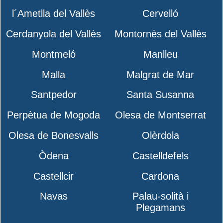
l´Ametlla del Vallès
Cervelló
Cerdanyola del Vallès
Montornès del Vallès
Montmeló
Manlleu
Malla
Malgrat de Mar
Santpedor
Santa Susanna
Perpètua de Mogoda
Olesa de Montserrat
Olesa de Bonesvalls
Olèrdola
Òdena
Castelldefels
Castellcir
Cardona
Navas
Palau-solità i
Plegamans