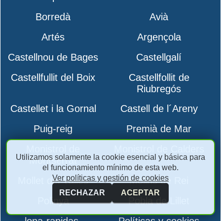
Borredà
Avià
Artés
Argençola
Castellnou de Bages
Castellgalí
Castellfullit del Boix
Castellfollit de
Riubregós
Castellet i la Gornal
Castell de l´Areny
Puig-reig
Premià de Mar
Monistrol de
Monistrol de Calders
Utilizamos solamente la cookie esencial y básica para
Montserrat
el funcionamiento mínimo de esta web.
Ver políticas y gestión de cookies
Mollet del Vallès
Molins de Rei
RECHAZAR
ACEPTAR
Polinyà
Pobla de Lillet
lona-rapidas-
Políticas y cookies