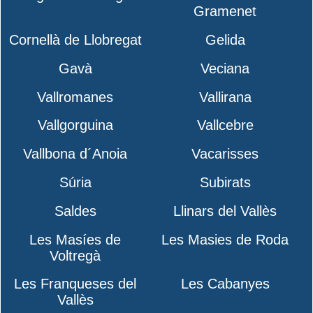
Gramenet
Cornellà de Llobregat
Gelida
Gavà
Veciana
Vallromanes
Vallirana
Vallgorguina
Vallcebre
Vallbona d´Anoia
Vacarisses
Súria
Subirats
Saldes
Llinars del Vallès
Les Masíes de
Les Masies de Roda
Voltregà
Les Franqueses del
Les Cabanyes
Vallès