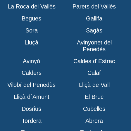
La Roca del Vallès
Parets del Vallès
Begues
Gallifa
Sora
Sagàs
Lluçà
Avinyonet del
Penedès
Avinyó
Caldes d´Estrac
Calders
Calaf
Vilobí del Penedès
Lliçà de Vall
Lliçà d´Amunt
El Bruc
Dosrius
Cubelles
Tordera
Abrera