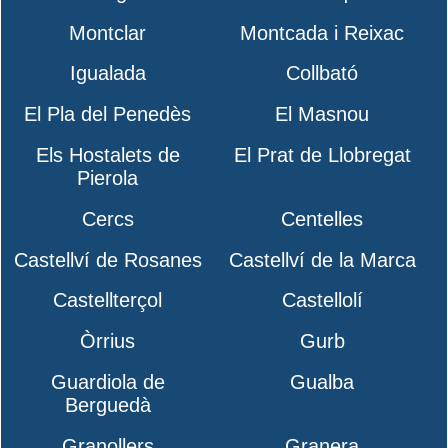
Montclar
Montcada i Reixac
Igualada
Collbató
El Pla del Penedès
El Masnou
Els Hostalets de
El Prat de Llobregat
Pierola
Cercs
Centelles
Castellví de Rosanes
Castellví de la Marca
Castellterçol
Castellolí
Òrrius
Gurb
Guardiola de
Gualba
Berguedà
Granollers
Granera