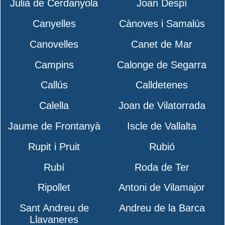
Julià de Cerdanyola
Joan Despí
Canyelles
Cànoves i Samalús
Canovelles
Canet de Mar
Campins
Calonge de Segarra
Callús
Calldetenes
Calella
Joan de Vilatorrada
Jaume de Frontanyà
Iscle de Vallalta
Rupit i Pruit
Rubió
Rubí
Roda de Ter
Ripollet
Antoni de Vilamajor
Sant Andreu de
Andreu de la Barca
Llavaneres