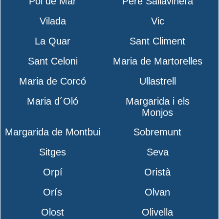
Pol de Mar
Pere Sallavinera
Vilada
Vic
La Quar
Sant Climent
Sant Celoni
Maria de Martorelles
Maria de Corcó
Ullastrell
Maria d´Oló
Margarida i els
Monjos
Margarida de Montbui
Sobremunt
Sitges
Seva
Orpí
Oristà
Orís
Olvan
Olost
Olivella