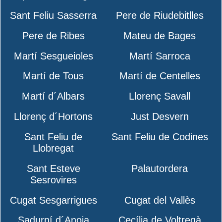
Sant Feliu Sasserra
Pere de Riudebitlles
Pere de Ribes
Mateu de Bages
Martí Sesgueioles
Martí Sarroca
Martí de Tous
Martí de Centelles
Martí d´Albars
Llorenç Savall
Llorenç d´Hortons
Just Desvern
Sant Feliu de
Sant Feliu de Codines
Llobregat
Sant Esteve
Palautordera
Sesrovires
Cugat Sesgarrigues
Cugat del Vallès
Sadurní d´Anoia
Cecília de Voltregà