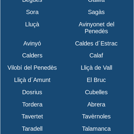
Sora
Sagàs
Lluçà
Avinyonet del
Penedès
Avinyó
Caldes d´Estrac
Calders
Calaf
Vilobí del Penedès
Lliçà de Vall
Lliçà d´Amunt
El Bruc
Dosrius
Cubelles
Tordera
Abrera
Tavertet
Tavèrnoles
Taradell
Talamanca