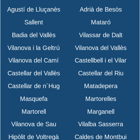
Agustí de Lluçanès
Adrià de Besòs
Sallent
Mataró
Badia del Vallès
Vilassar de Dalt
Vilanova i la Geltrú
Vilanova del Vallès
Vilanova del Camí
Castellbell i el Vilar
Castellar del Vallès
Castellar del Riu
Castellar de n´Hug
Matadepera
Masquefa
Martorelles
Martorell
Marganell
Vilanova de Sau
Vilalba Sasserra
Hipòlit de Voltregà
Caldes de Montbui