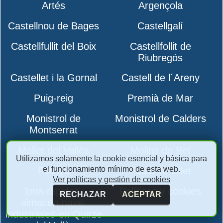
Artés
Argençola
Castellnou de Bages
Castellgalí
Castellfullit del Boix
Castellfollit de
Riubregós
Castellet i la Gornal
Castell de l´Areny
Puig-reig
Premià de Mar
Monistrol de
Monistrol de Calders
Montserrat
Mollet del Vallès
Molins de Rei
Utilizamos solamente la cookie esencial y básica para
el funcionamiento mínimo de esta web.
Polinyà
Pobla de Lillet
Ver políticas y gestión de cookies
lona-rapidas-
Políticas y cookies
RECHAZAR
ACEPTAR
almacen-nave-
industriales-en Quirze