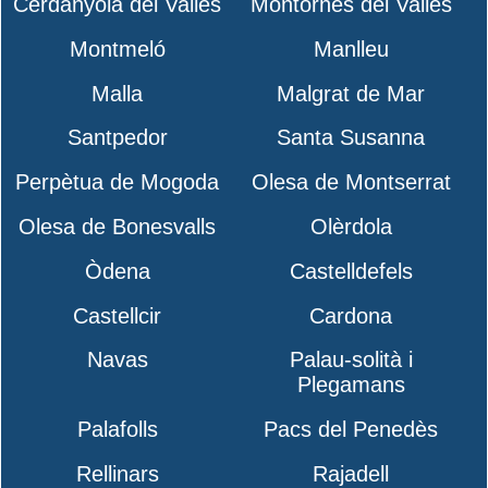
Cerdanyola del Vallès
Montornès del Vallès
Montmeló
Manlleu
Malla
Malgrat de Mar
Santpedor
Santa Susanna
Perpètua de Mogoda
Olesa de Montserrat
Olesa de Bonesvalls
Olèrdola
Òdena
Castelldefels
Castellcir
Cardona
Navas
Palau-solità i
Plegamans
Palafolls
Pacs del Penedès
Rellinars
Rajadell