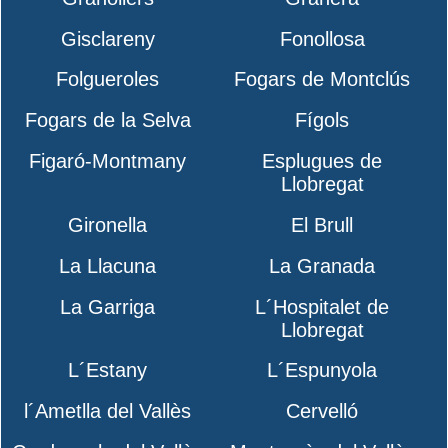
Gisclareny
Fonollosa
Folgueroles
Fogars de Montclús
Fogars de la Selva
Fígols
Figaró-Montmany
Esplugues de
Llobregat
Gironella
El Brull
La Llacuna
La Granada
La Garriga
L´Hospitalet de
Llobregat
L´Estany
L´Espunyola
l´Ametlla del Vallès
Cervelló