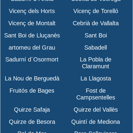
Vicenç dels Horts
Vicenç de Torelló
Vicenç de Montalt
Cebrià de Vallalta
Sant Boi de Lluçanès
Sant Boi
artomeu del Grau
Sabadell
Sadurní d´Osormort
La Pobla de
Claramunt
La Nou de Berguedà
La Llagosta
Fruitós de Bages
Fost de
Campsentelles
Quirze Safaja
Quirze del Vallès
Quirze de Besora
Quintí de Mediona