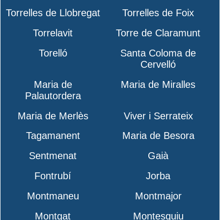
Torrelles de Llobregat
Torrelles de Foix
Torrelavit
Torre de Claramunt
Torelló
Santa Coloma de
Cervelló
Maria de
Maria de Miralles
Palautordera
Maria de Merlès
Viver i Serrateix
Tagamanent
Maria de Besora
Sentmenat
Gaià
Fontrubí
Jorba
Montmaneu
Montmajor
Montgat
Montesquiu