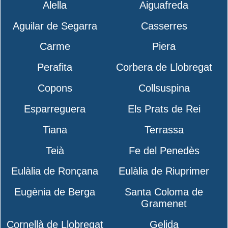
Alella
Aiguafreda
Aguilar de Segarra
Casserres
Carme
Piera
Perafita
Corbera de Llobregat
Copons
Collsuspina
Esparreguera
Els Prats de Rei
Tiana
Terrassa
Teià
Fe del Penedès
Eulàlia de Ronçana
Eulàlia de Riuprimer
Eugènia de Berga
Santa Coloma de
Gramenet
Cornellà de Llobregat
Gelida