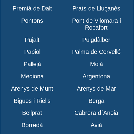
Premià de Dalt
Prats de Lluçanès
Pontons
Pont de Vilomara i
Rocafort
Pujalt
Puigdàlber
Papiol
Palma de Cervelló
Pallejà
Moià
Mediona
Argentona
Arenys de Munt
Arenys de Mar
Bigues i Riells
Berga
Bellprat
Cabrera d´Anoia
Borredà
Avià