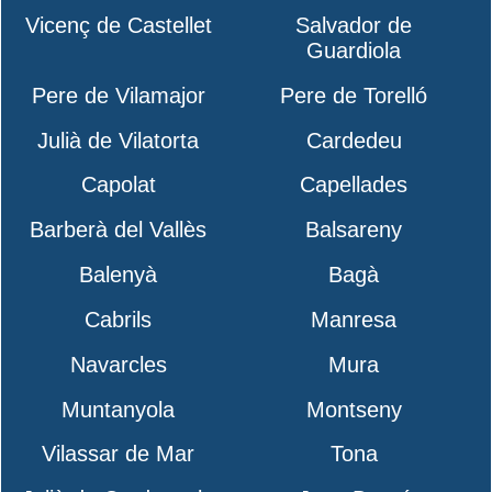
Vicenç de Castellet
Salvador de
Guardiola
Pere de Vilamajor
Pere de Torelló
Julià de Vilatorta
Cardedeu
Capolat
Capellades
Barberà del Vallès
Balsareny
Balenyà
Bagà
Cabrils
Manresa
Navarcles
Mura
Muntanyola
Montseny
Vilassar de Mar
Tona