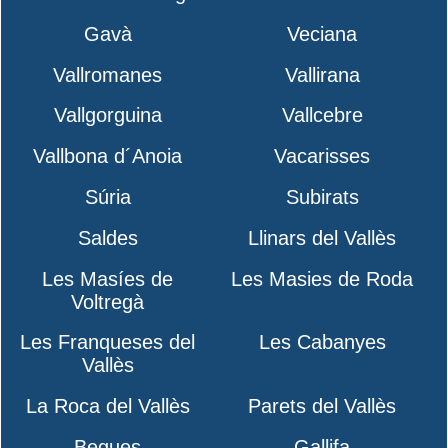
Gavà
Veciana
Vallromanes
Vallirana
Vallgorguina
Vallcebre
Vallbona d´Anoia
Vacarisses
Súria
Subirats
Saldes
Llinars del Vallès
Les Masíes de
Les Masies de Roda
Voltregà
Les Franqueses del
Les Cabanyes
Vallès
La Roca del Vallès
Parets del Vallès
Begues
Gallifa