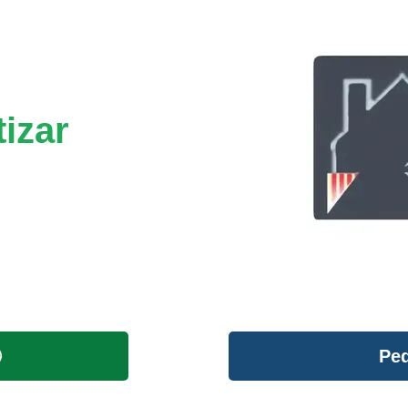
izar
Ped