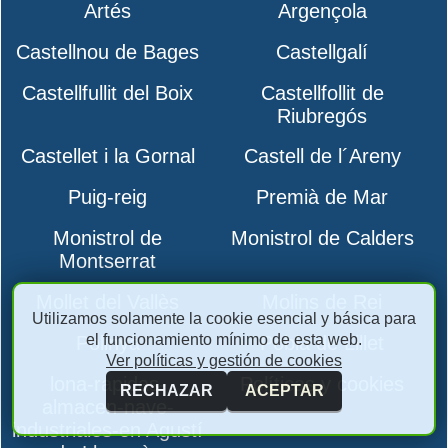
Artés
Argençola
Castellnou de Bages
Castellgalí
Castellfullit del Boix
Castellfollit de
Riubregós
Castellet i la Gornal
Castell de l´Areny
Puig-reig
Premià de Mar
Monistrol de
Monistrol de Calders
Montserrat
Mollet del Vallès
Molins de Rei
Utilizamos solamente la cookie esencial y básica para
el funcionamiento mínimo de esta web.
Polinyà
Pobla de Lillet
Ver políticas y gestión de cookies
lona-rapidas-
Políticas y cookies
RECHAZAR
ACEPTAR
almacen-nave-
industriales-en Agustí