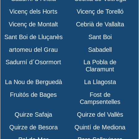
Vicenç dels Horts
Vicenç de Torelló
Vicenç de Montalt
Cebrià de Vallalta
Sant Boi de Lluçanès
Sant Boi
artomeu del Grau
Sabadell
Sadurní d´Osormort
La Pobla de
Claramunt
La Nou de Berguedà
La Llagosta
Fruitós de Bages
Fost de
Campsentelles
Quirze Safaja
Quirze del Vallès
Quirze de Besora
Quintí de Mediona