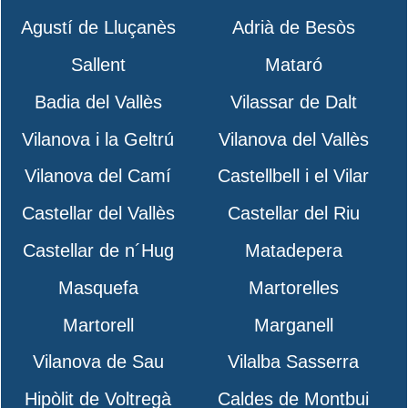
Agustí de Lluçanès
Adrià de Besòs
Sallent
Mataró
Badia del Vallès
Vilassar de Dalt
Vilanova i la Geltrú
Vilanova del Vallès
Vilanova del Camí
Castellbell i el Vilar
Castellar del Vallès
Castellar del Riu
Castellar de n´Hug
Matadepera
Masquefa
Martorelles
Martorell
Marganell
Vilanova de Sau
Vilalba Sasserra
Hipòlit de Voltregà
Caldes de Montbui