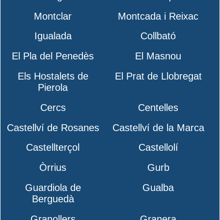
Montclar
Montcada i Reixac
Igualada
Collbató
El Pla del Penedès
El Masnou
Els Hostalets de
El Prat de Llobregat
Pierola
Cercs
Centelles
Castellví de Rosanes
Castellví de la Marca
Castellterçol
Castellolí
Òrrius
Gurb
Guardiola de
Gualba
Berguedà
Granollers
Granera