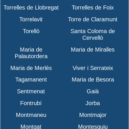
Torrelles de Llobregat
Torrelles de Foix
Torrelavit
Torre de Claramunt
Torelló
Santa Coloma de
Cervelló
Maria de
Maria de Miralles
Palautordera
Maria de Merlès
Viver i Serrateix
Tagamanent
Maria de Besora
Sentmenat
Gaià
Fontrubí
Jorba
Montmaneu
Montmajor
Montgat
Montesquiu