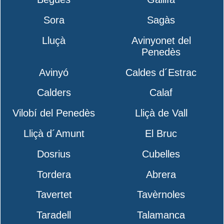
Sora
Sagàs
Lluçà
Avinyonet del
Penedès
Avinyó
Caldes d´Estrac
Calders
Calaf
Vilobí del Penedès
Lliçà de Vall
Lliçà d´Amunt
El Bruc
Dosrius
Cubelles
Tordera
Abrera
Tavertet
Tavèrnoles
Taradell
Talamanca