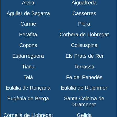
Alella
Aiguafreda
Aguilar de Segarra
Casserres
Carme
Piera
Perafita
Corbera de Llobregat
Copons
Collsuspina
Esparreguera
Els Prats de Rei
Tiana
Terrassa
Teià
Fe del Penedès
Eulàlia de Ronçana
Eulàlia de Riuprimer
Eugènia de Berga
Santa Coloma de
Gramenet
Cornellà de Llobregat
Gelida