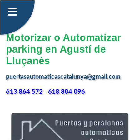
Motorizar o Automatizar
parking en Agustí de
Lluçanès
puertasautomaticascatalunya@gmail.com
613 864 572
-
618 804 096