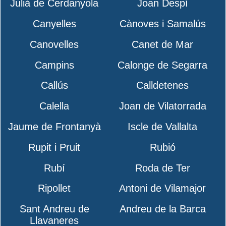
Julià de Cerdanyola
Joan Despí
Canyelles
Cànoves i Samalús
Canovelles
Canet de Mar
Campins
Calonge de Segarra
Callús
Calldetenes
Calella
Joan de Vilatorrada
Jaume de Frontanyà
Iscle de Vallalta
Rupit i Pruit
Rubió
Rubí
Roda de Ter
Ripollet
Antoni de Vilamajor
Sant Andreu de
Andreu de la Barca
Llavaneres