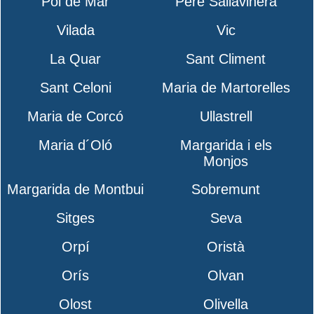
Pol de Mar
Pere Sallavinera
Vilada
Vic
La Quar
Sant Climent
Sant Celoni
Maria de Martorelles
Maria de Corcó
Ullastrell
Maria d´Oló
Margarida i els
Monjos
Margarida de Montbui
Sobremunt
Sitges
Seva
Orpí
Oristà
Orís
Olvan
Olost
Olivella