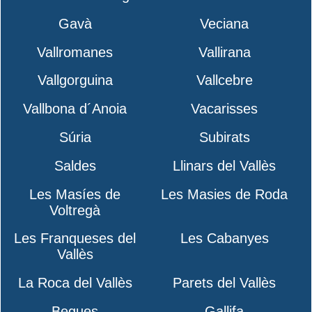
Gavà
Veciana
Vallromanes
Vallirana
Vallgorguina
Vallcebre
Vallbona d´Anoia
Vacarisses
Súria
Subirats
Saldes
Llinars del Vallès
Les Masíes de
Les Masies de Roda
Voltregà
Les Franqueses del
Les Cabanyes
Vallès
La Roca del Vallès
Parets del Vallès
Begues
Gallifa