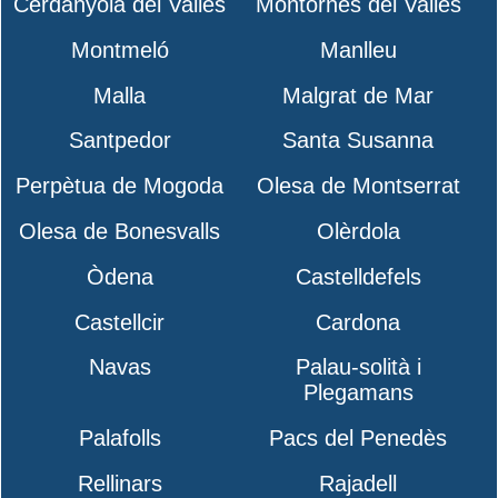
Cerdanyola del Vallès
Montornès del Vallès
Montmeló
Manlleu
Malla
Malgrat de Mar
Santpedor
Santa Susanna
Perpètua de Mogoda
Olesa de Montserrat
Olesa de Bonesvalls
Olèrdola
Òdena
Castelldefels
Castellcir
Cardona
Navas
Palau-solità i
Plegamans
Palafolls
Pacs del Penedès
Rellinars
Rajadell