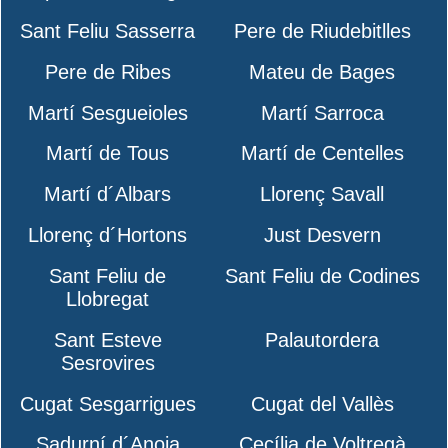
Sant Feliu Sasserra
Pere de Riudebitlles
Pere de Ribes
Mateu de Bages
Martí Sesgueioles
Martí Sarroca
Martí de Tous
Martí de Centelles
Martí d´Albars
Llorenç Savall
Llorenç d´Hortons
Just Desvern
Sant Feliu de
Sant Feliu de Codines
Llobregat
Sant Esteve
Palautordera
Sesrovires
Cugat Sesgarrigues
Cugat del Vallès
Sadurní d´Anoia
Cecília de Voltregà