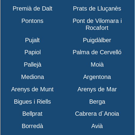
Premià de Dalt
Prats de Lluçanès
Pontons
Pont de Vilomara i
Rocafort
Pujalt
Puigdàlber
Papiol
Palma de Cervelló
Pallejà
Moià
Mediona
Argentona
Arenys de Munt
Arenys de Mar
Bigues i Riells
Berga
Bellprat
Cabrera d´Anoia
Borredà
Avià