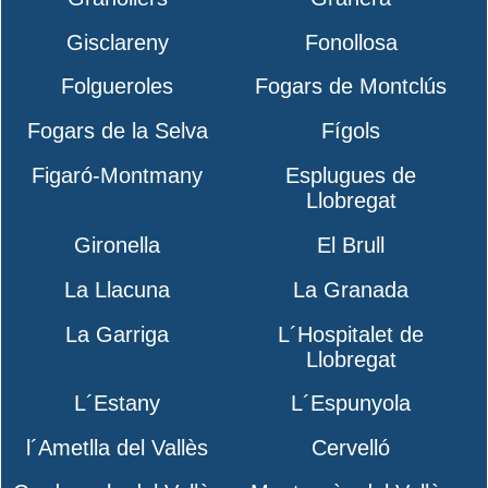
Gisclareny
Fonollosa
Folgueroles
Fogars de Montclús
Fogars de la Selva
Fígols
Figaró-Montmany
Esplugues de
Llobregat
Gironella
El Brull
La Llacuna
La Granada
La Garriga
L´Hospitalet de
Llobregat
L´Estany
L´Espunyola
l´Ametlla del Vallès
Cervelló