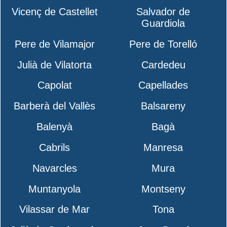
Vicenç de Castellet
Salvador de
Guardiola
Pere de Vilamajor
Pere de Torelló
Julià de Vilatorta
Cardedeu
Capolat
Capellades
Barberà del Vallès
Balsareny
Balenyà
Bagà
Cabrils
Manresa
Navarcles
Mura
Muntanyola
Montseny
Vilassar de Mar
Tona