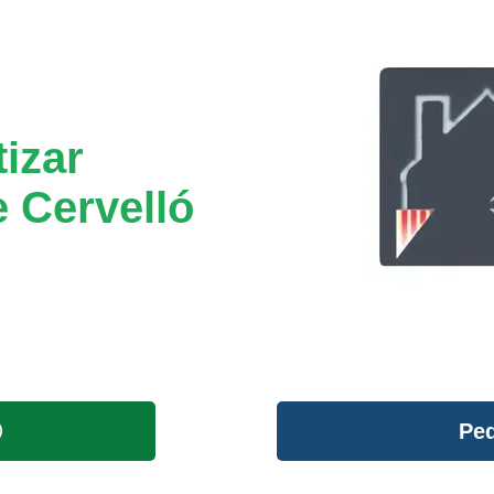
izar
 Cervelló
Ped