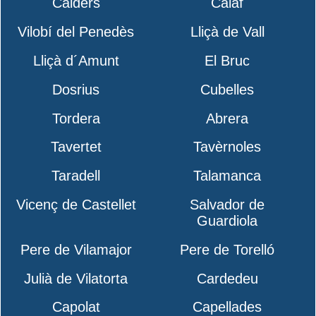
Calders
Calaf
Vilobí del Penedès
Lliçà de Vall
Lliçà d´Amunt
El Bruc
Dosrius
Cubelles
Tordera
Abrera
Tavertet
Tavèrnoles
Taradell
Talamanca
Vicenç de Castellet
Salvador de
Guardiola
Pere de Vilamajor
Pere de Torelló
Julià de Vilatorta
Cardedeu
Capolat
Capellades