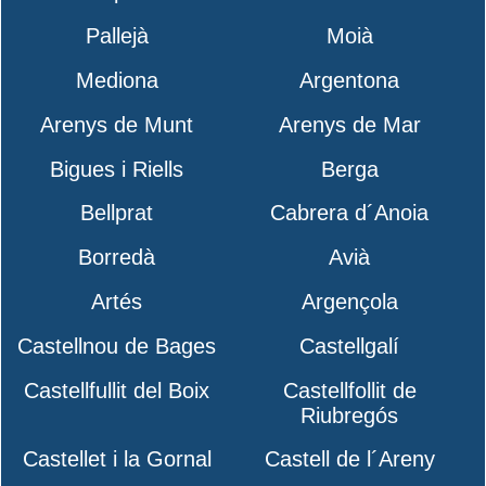
Pallejà
Moià
Mediona
Argentona
Arenys de Munt
Arenys de Mar
Bigues i Riells
Berga
Bellprat
Cabrera d´Anoia
Borredà
Avià
Artés
Argençola
Castellnou de Bages
Castellgalí
Castellfullit del Boix
Castellfollit de
Riubregós
Castellet i la Gornal
Castell de l´Areny