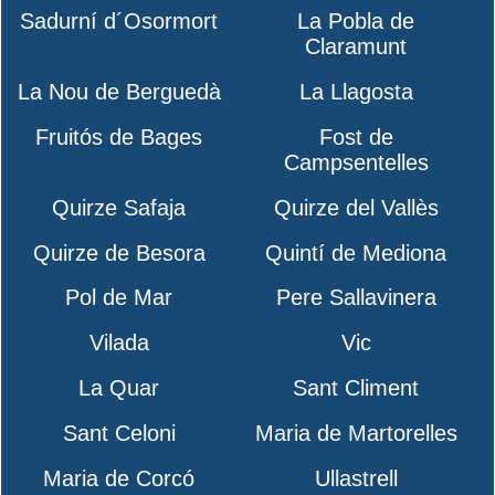
Sadurní d´Osormort
La Pobla de
Claramunt
La Nou de Berguedà
La Llagosta
Fruitós de Bages
Fost de
Campsentelles
Quirze Safaja
Quirze del Vallès
Quirze de Besora
Quintí de Mediona
Pol de Mar
Pere Sallavinera
Vilada
Vic
La Quar
Sant Climent
Sant Celoni
Maria de Martorelles
Maria de Corcó
Ullastrell