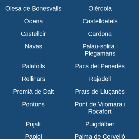
Olesa de Bonesvalls
Olèrdola
Òdena
Castelldefels
Castellcir
Cardona
Navas
Palau-solità i
Plegamans
Palafolls
Pacs del Penedès
Rellinars
Rajadell
Premià de Dalt
Prats de Lluçanès
Pontons
Pont de Vilomara i
Rocafort
Pujalt
Puigdàlber
Papiol
Palma de Cervelló