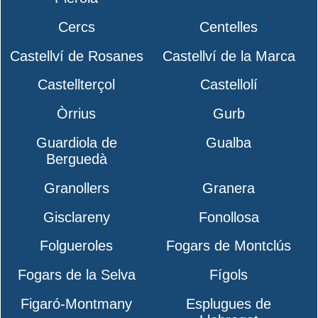
Cercs
Centelles
Castellví de Rosanes
Castellví de la Marca
Castellterçol
Castellolí
Òrrius
Gurb
Guardiola de
Gualba
Berguedà
Granollers
Granera
Gisclareny
Fonollosa
Folgueroles
Fogars de Montclús
Fogars de la Selva
Fígols
Figaró-Montmany
Esplugues de