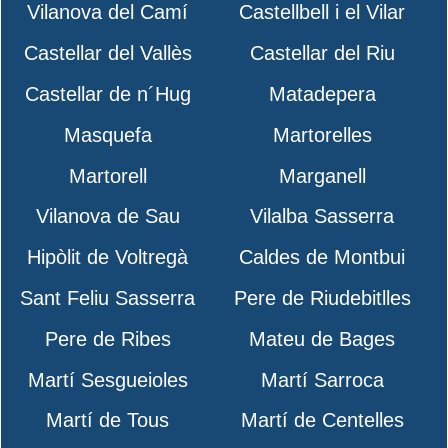
Vilanova del Camí
Castellbell i el Vilar
Castellar del Vallès
Castellar del Riu
Castellar de n´Hug
Matadepera
Masquefa
Martorelles
Martorell
Marganell
Vilanova de Sau
Vilalba Sasserra
Hipòlit de Voltregà
Caldes de Montbui
Sant Feliu Sasserra
Pere de Riudebitlles
Pere de Ribes
Mateu de Bages
Martí Sesgueioles
Martí Sarroca
Martí de Tous
Martí de Centelles