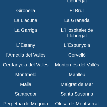
Llobregat
Gironella
El Brull
La Llacuna
La Granada
La Garriga
L´Hospitalet de
Llobregat
L´Estany
L´Espunyola
l´Ametlla del Vallès
Cervelló
Cerdanyola del Vallès
Montornès del Vallès
Montmeló
Manlleu
Malla
Malgrat de Mar
Santpedor
Santa Susanna
Perpètua de Mogoda
Olesa de Montserrat