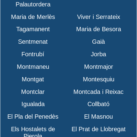
Palautordera
Maria de Merlès
Viver i Serrateix
Tagamanent
Maria de Besora
Sentmenat
Gaià
Fontrubí
Jorba
Montmaneu
Montmajor
Montgat
Montesquiu
Montclar
Montcada i Reixac
Igualada
Collbató
El Pla del Penedès
El Masnou
Els Hostalets de
El Prat de Llobregat
Pierola