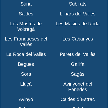
Súria
Subirats
Saldes
Llinars del Vallès
Les Masíes de
Les Masies de Roda
Voltregà
Les Franqueses del
Les Cabanyes
Vallès
La Roca del Vallès
Parets del Vallès
Begues
Gallifa
Sora
Sagàs
Lluçà
Avinyonet del
Penedès
Avinyó
Caldes d´Estrac