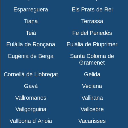
Esparreguera
Els Prats de Rei
Tiana
Terrassa
Teià
Fe del Penedès
Eulàlia de Ronçana
Eulàlia de Riuprimer
Eugènia de Berga
Santa Coloma de
Gramenet
Cornellà de Llobregat
Gelida
Gavà
Veciana
Vallromanes
Vallirana
Vallgorguina
Vallcebre
Vallbona d´Anoia
Vacarisses