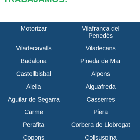
Motorizar
Vilafranca del
Penedès
Viladecavalls
Viladecans
Badalona
Pineda de Mar
Castellbisbal
Alpens
Alella
Aiguafreda
Aguilar de Segarra
Casserres
Carme
Piera
Perafita
Corbera de Llobregat
Copons
Collsuspina