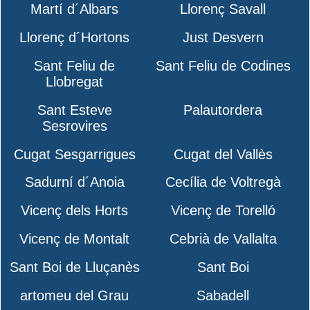
Martí d´Albars
Llorenç Savall
Llorenç d´Hortons
Just Desvern
Sant Feliu de
Sant Feliu de Codines
Llobregat
Sant Esteve
Palautordera
Sesrovires
Cugat Sesgarrigues
Cugat del Vallès
Sadurní d´Anoia
Cecília de Voltregà
Vicenç dels Horts
Vicenç de Torelló
Vicenç de Montalt
Cebrià de Vallalta
Sant Boi de Lluçanès
Sant Boi
artomeu del Grau
Sabadell