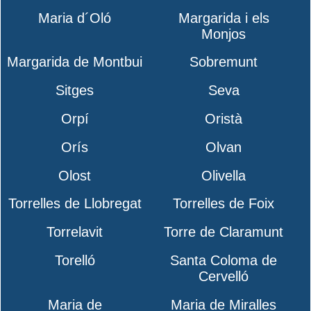
Maria d´Oló
Margarida i els
Monjos
Margarida de Montbui
Sobremunt
Sitges
Seva
Orpí
Oristà
Orís
Olvan
Olost
Olivella
Torrelles de Llobregat
Torrelles de Foix
Torrelavit
Torre de Claramunt
Torelló
Santa Coloma de
Cervelló
Maria de
Maria de Miralles