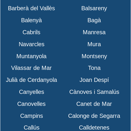
Barberà del Vallès
Balsareny
Balenyà
Bagà
Cabrils
Manresa
Navarcles
Mura
Muntanyola
Montseny
Vilassar de Mar
Tona
Julià de Cerdanyola
Joan Despí
Canyelles
Cànoves i Samalús
Canovelles
Canet de Mar
Campins
Calonge de Segarra
Callús
Calldetenes