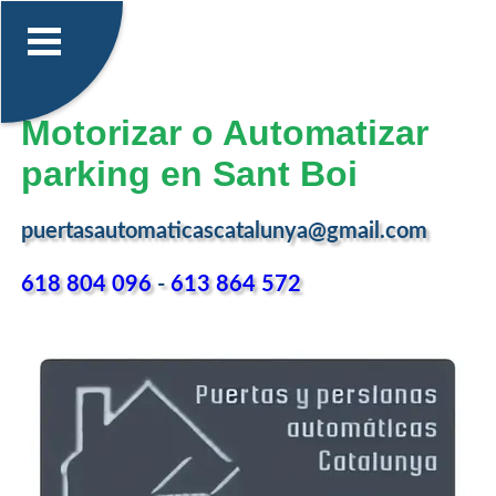
Motorizar o Automatizar
parking en Sant Boi
puertasautomaticascatalunya@gmail.com
618 804 096
-
613 864 572