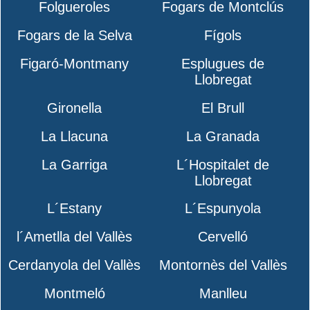
Folgueroles
Fogars de Montclús
Fogars de la Selva
Fígols
Figaró-Montmany
Esplugues de
Llobregat
Gironella
El Brull
La Llacuna
La Granada
La Garriga
L´Hospitalet de
Llobregat
L´Estany
L´Espunyola
l´Ametlla del Vallès
Cervelló
Cerdanyola del Vallès
Montornès del Vallès
Montmeló
Manlleu