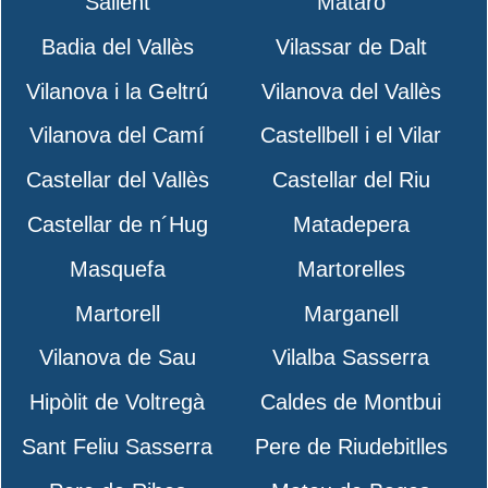
Sallent
Mataró
Badia del Vallès
Vilassar de Dalt
Vilanova i la Geltrú
Vilanova del Vallès
Vilanova del Camí
Castellbell i el Vilar
Castellar del Vallès
Castellar del Riu
Castellar de n´Hug
Matadepera
Masquefa
Martorelles
Martorell
Marganell
Vilanova de Sau
Vilalba Sasserra
Hipòlit de Voltregà
Caldes de Montbui
Sant Feliu Sasserra
Pere de Riudebitlles