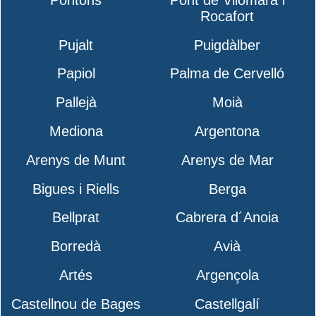
Rocafort
Pujalt
Puigdàlber
Papiol
Palma de Cervelló
Pallejà
Moià
Mediona
Argentona
Arenys de Munt
Arenys de Mar
Bigues i Riells
Berga
Bellprat
Cabrera d´Anoia
Borredà
Avià
Artés
Argençola
Castellnou de Bages
Castellgalí