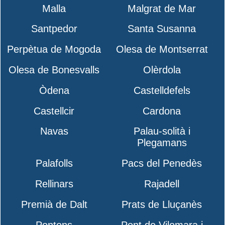
Malla
Malgrat de Mar
Santpedor
Santa Susanna
Perpètua de Mogoda
Olesa de Montserrat
Olesa de Bonesvalls
Olèrdola
Òdena
Castelldefels
Castellcir
Cardona
Navas
Palau-solità i
Plegamans
Palafolls
Pacs del Penedès
Rellinars
Rajadell
Premià de Dalt
Prats de Lluçanès
Pontons
Pont de Vilomara i