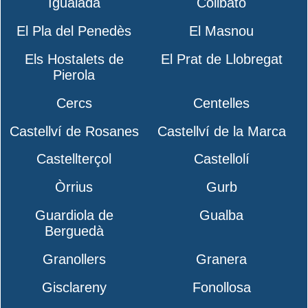
Igualada
Collbató
El Pla del Penedès
El Masnou
Els Hostalets de
El Prat de Llobregat
Pierola
Cercs
Centelles
Castellví de Rosanes
Castellví de la Marca
Castellterçol
Castellolí
Òrrius
Gurb
Guardiola de
Gualba
Berguedà
Granollers
Granera
Gisclareny
Fonollosa