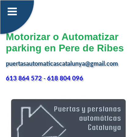
Motorizar o Automatizar
parking en Pere de Ribes
puertasautomaticascatalunya@gmail.com
613 864 572
-
618 804 096