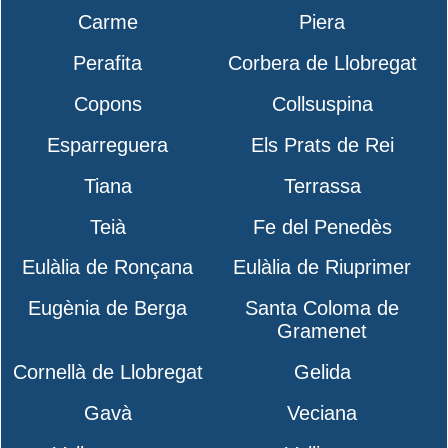
Carme
Piera
Perafita
Corbera de Llobregat
Copons
Collsuspina
Esparreguera
Els Prats de Rei
Tiana
Terrassa
Teià
Fe del Penedès
Eulàlia de Ronçana
Eulàlia de Riuprimer
Eugènia de Berga
Santa Coloma de
Gramenet
Cornellà de Llobregat
Gelida
Gavà
Veciana