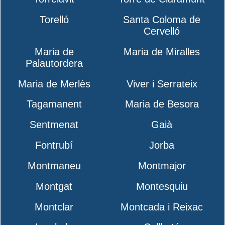
Torelló
Santa Coloma de
Cervelló
Maria de
Maria de Miralles
Palautordera
Maria de Merlès
Viver i Serrateix
Tagamanent
Maria de Besora
Sentmenat
Gaià
Fontrubí
Jorba
Montmaneu
Montmajor
Montgat
Montesquiu
Montclar
Montcada i Reixac