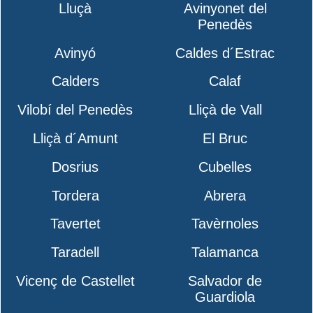
Lluçà
Avinyonet del
Penedès
Avinyó
Caldes d´Estrac
Calders
Calaf
Vilobí del Penedès
Lliçà de Vall
Lliçà d´Amunt
El Bruc
Dosrius
Cubelles
Tordera
Abrera
Tavertet
Tavèrnoles
Taradell
Talamanca
Vicenç de Castellet
Salvador de
Guardiola