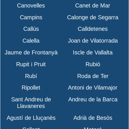
Canovelles
Canet de Mar
Campins
Calonge de Segarra
Callús
Calldetenes
Calella
Joan de Vilatorrada
Jaume de Frontanyà
Iscle de Vallalta
Rupit i Pruit
Rubió
Rubí
Roda de Ter
Ripollet
Antoni de Vilamajor
Sant Andreu de
Andreu de la Barca
Llavaneres
Agustí de Lluçanès
Adrià de Besòs