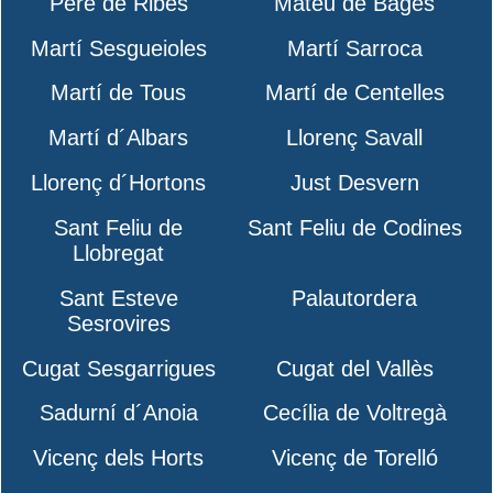
Pere de Ribes
Mateu de Bages
Martí Sesgueioles
Martí Sarroca
Martí de Tous
Martí de Centelles
Martí d´Albars
Llorenç Savall
Llorenç d´Hortons
Just Desvern
Sant Feliu de
Sant Feliu de Codines
Llobregat
Sant Esteve
Palautordera
Sesrovires
Cugat Sesgarrigues
Cugat del Vallès
Sadurní d´Anoia
Cecília de Voltregà
Vicenç dels Horts
Vicenç de Torelló