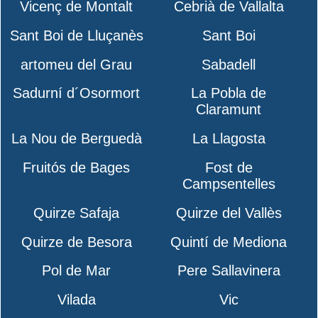
Vicenç de Montalt
Cebrià de Vallalta
Sant Boi de Lluçanès
Sant Boi
artomeu del Grau
Sabadell
Sadurní d´Osormort
La Pobla de
Claramunt
La Nou de Berguedà
La Llagosta
Fruitós de Bages
Fost de
Campsentelles
Quirze Safaja
Quirze del Vallès
Quirze de Besora
Quintí de Mediona
Pol de Mar
Pere Sallavinera
Vilada
Vic