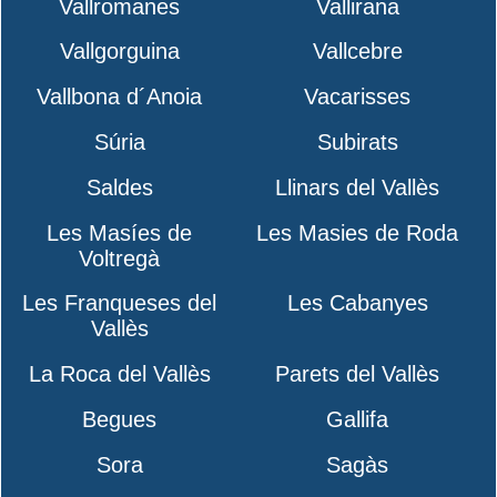
Vallromanes
Vallirana
Vallgorguina
Vallcebre
Vallbona d´Anoia
Vacarisses
Súria
Subirats
Saldes
Llinars del Vallès
Les Masíes de
Les Masies de Roda
Voltregà
Les Franqueses del
Les Cabanyes
Vallès
La Roca del Vallès
Parets del Vallès
Begues
Gallifa
Sora
Sagàs