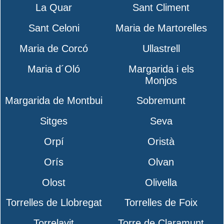
La Quar
Sant Climent
Sant Celoni
Maria de Martorelles
Maria de Corcó
Ullastrell
Maria d´Oló
Margarida i els
Monjos
Margarida de Montbui
Sobremunt
Sitges
Seva
Orpí
Oristà
Orís
Olvan
Olost
Olivella
Torrelles de Llobregat
Torrelles de Foix
Torrelavit
Torre de Claramunt