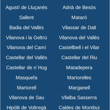
Agustí de Lluçanès
Adrià de Besòs
Sallent
Mataró
Badia del Vallès
Vilassar de Dalt
Vilanova i la Geltrú
Vilanova del Vallès
Vilanova del Camí
Castellbell i el Vilar
Castellar del Vallès
Castellar del Riu
Castellar de n´Hug
Matadepera
Masquefa
Martorelles
Martorell
Marganell
Vilanova de Sau
Vilalba Sasserra
Hipòlit de Voltregà
Caldes de Montbui