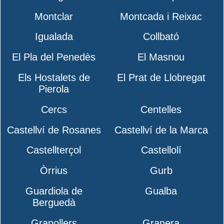
Montclar
Montcada i Reixac
Igualada
Collbató
El Pla del Penedès
El Masnou
Els Hostalets de
El Prat de Llobregat
Pierola
Cercs
Centelles
Castellví de Rosanes
Castellví de la Marca
Castellterçol
Castellolí
Òrrius
Gurb
Guardiola de
Gualba
Berguedà
Granollers
Granera