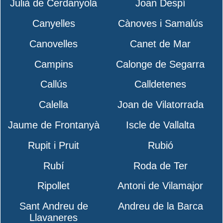
Julià de Cerdanyola
Joan Despí
Canyelles
Cànoves i Samalús
Canovelles
Canet de Mar
Campins
Calonge de Segarra
Callús
Calldetenes
Calella
Joan de Vilatorrada
Jaume de Frontanyà
Iscle de Vallalta
Rupit i Pruit
Rubió
Rubí
Roda de Ter
Ripollet
Antoni de Vilamajor
Sant Andreu de
Andreu de la Barca
Llavaneres