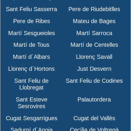
Sant Feliu Sasserra
Pere de Riudebitlles
Pere de Ribes
Mateu de Bages
Martí Sesgueioles
Martí Sarroca
Martí de Tous
Martí de Centelles
Martí d´Albars
Llorenç Savall
Llorenç d´Hortons
Just Desvern
Sant Feliu de
Sant Feliu de Codines
Llobregat
Sant Esteve
Palautordera
Sesrovires
Cugat Sesgarrigues
Cugat del Vallès
Sadurní d´Anoia
Cecília de Voltregà