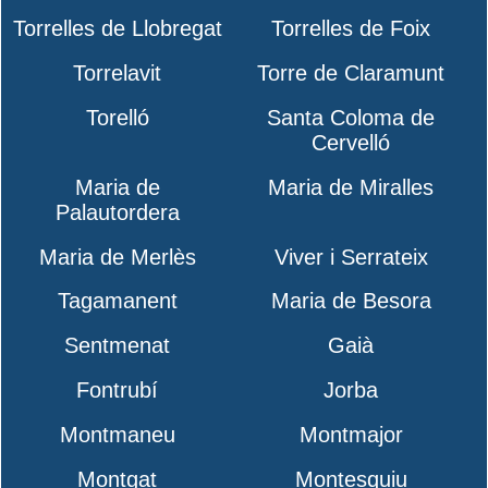
Torrelles de Llobregat
Torrelles de Foix
Torrelavit
Torre de Claramunt
Torelló
Santa Coloma de
Cervelló
Maria de
Maria de Miralles
Palautordera
Maria de Merlès
Viver i Serrateix
Tagamanent
Maria de Besora
Sentmenat
Gaià
Fontrubí
Jorba
Montmaneu
Montmajor
Montgat
Montesquiu