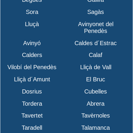
Sora
Sagàs
Lluçà
Avinyonet del
Penedès
Avinyó
Caldes d´Estrac
Calders
Calaf
Vilobí del Penedès
Lliçà de Vall
Lliçà d´Amunt
El Bruc
Dosrius
Cubelles
Tordera
Abrera
Tavertet
Tavèrnoles
Taradell
Talamanca