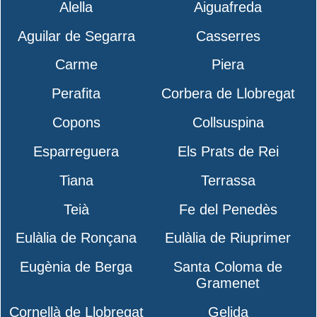
Alella
Aiguafreda
Aguilar de Segarra
Casserres
Carme
Piera
Perafita
Corbera de Llobregat
Copons
Collsuspina
Esparreguera
Els Prats de Rei
Tiana
Terrassa
Teià
Fe del Penedès
Eulàlia de Ronçana
Eulàlia de Riuprimer
Eugènia de Berga
Santa Coloma de
Gramenet
Cornellà de Llobregat
Gelida