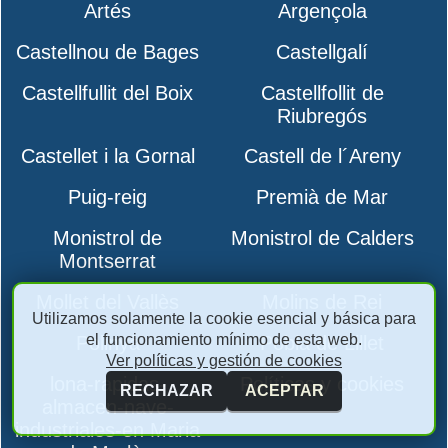
Artés
Argençola
Castellnou de Bages
Castellgalí
Castellfullit del Boix
Castellfollit de
Riubregós
Castellet i la Gornal
Castell de l´Areny
Puig-reig
Premià de Mar
Monistrol de
Monistrol de Calders
Montserrat
Mollet del Vallès
Molins de Rei
Utilizamos solamente la cookie esencial y básica para
el funcionamiento mínimo de esta web.
Polinyà
Pobla de Lillet
Ver políticas y gestión de cookies
lona-rapidas-
Políticas y cookies
RECHAZAR
ACEPTAR
almacen-nave-
industriales-en Maria