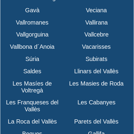
Gavà
Veciana
Vallromanes
Vallirana
Vallgorguina
Vallcebre
Vallbona d´Anoia
Vacarisses
Súria
Subirats
Saldes
Llinars del Vallès
Les Masíes de
Les Masies de Roda
Voltregà
Les Franqueses del
Les Cabanyes
Vallès
La Roca del Vallès
Parets del Vallès
Begues
Gallifa