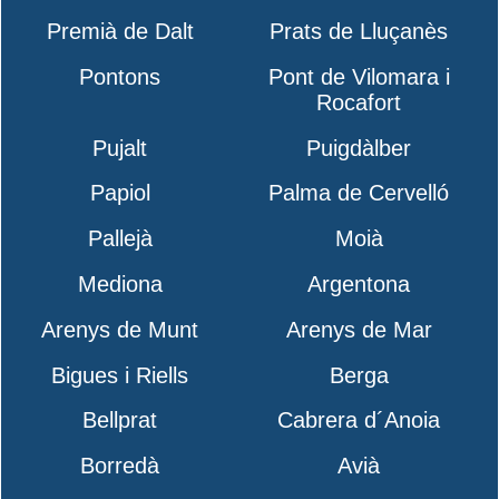
Premià de Dalt
Prats de Lluçanès
Pontons
Pont de Vilomara i
Rocafort
Pujalt
Puigdàlber
Papiol
Palma de Cervelló
Pallejà
Moià
Mediona
Argentona
Arenys de Munt
Arenys de Mar
Bigues i Riells
Berga
Bellprat
Cabrera d´Anoia
Borredà
Avià