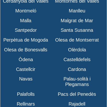
Cerdanyola del Vallès
Montornès del Vallès
Montmeló
Manlleu
Malla
Malgrat de Mar
Santpedor
Santa Susanna
Perpètua de Mogoda
Olesa de Montserrat
Olesa de Bonesvalls
Olèrdola
Òdena
Castelldefels
Castellcir
Cardona
Navas
Palau-solità i
Plegamans
Palafolls
Pacs del Penedès
Rellinars
Rajadell