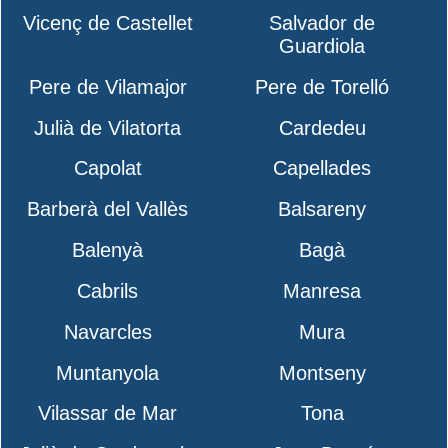
Vicenç de Castellet
Salvador de
Guardiola
Pere de Vilamajor
Pere de Torelló
Julià de Vilatorta
Cardedeu
Capolat
Capellades
Barberà del Vallès
Balsareny
Balenyà
Bagà
Cabrils
Manresa
Navarcles
Mura
Muntanyola
Montseny
Vilassar de Mar
Tona