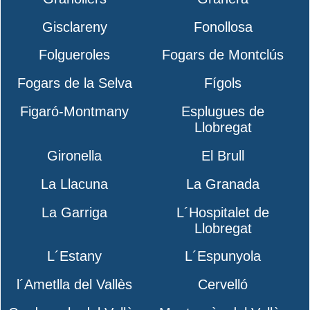
Gisclareny
Fonollosa
Folgueroles
Fogars de Montclús
Fogars de la Selva
Fígols
Figaró-Montmany
Esplugues de
Llobregat
Gironella
El Brull
La Llacuna
La Granada
La Garriga
L´Hospitalet de
Llobregat
L´Estany
L´Espunyola
l´Ametlla del Vallès
Cervelló