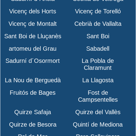
Vicenç dels Horts
Vicenç de Torelló
Vicenç de Montalt
Cebrià de Vallalta
Sant Boi de Lluçanès
Sant Boi
artomeu del Grau
Sabadell
Sadurní d´Osormort
La Pobla de
Claramunt
La Nou de Berguedà
La Llagosta
Fruitós de Bages
Fost de
Campsentelles
Quirze Safaja
Quirze del Vallès
Quirze de Besora
Quintí de Mediona