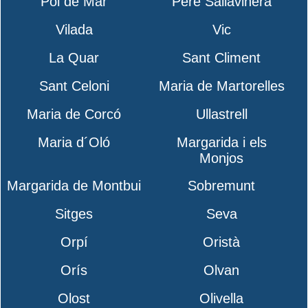
Pol de Mar
Pere Sallavinera
Vilada
Vic
La Quar
Sant Climent
Sant Celoni
Maria de Martorelles
Maria de Corcó
Ullastrell
Maria d´Oló
Margarida i els
Monjos
Margarida de Montbui
Sobremunt
Sitges
Seva
Orpí
Oristà
Orís
Olvan
Olost
Olivella