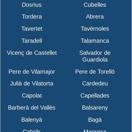
Dosrius
Cubelles
Tordera
Abrera
Tavertet
Tavèrnoles
Taradell
Talamanca
Vicenç de Castellet
Salvador de
Guardiola
Pere de Vilamajor
Pere de Torelló
Julià de Vilatorta
Cardedeu
Capolat
Capellades
Barberà del Vallès
Balsareny
Balenyà
Bagà
Cabrils
Manresa