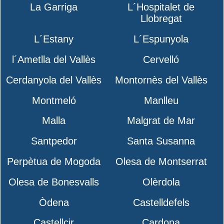
La Garriga
L´Hospitalet de
Llobregat
L´Estany
L´Espunyola
l´Ametlla del Vallès
Cervelló
Cerdanyola del Vallès
Montornès del Vallès
Montmeló
Manlleu
Malla
Malgrat de Mar
Santpedor
Santa Susanna
Perpètua de Mogoda
Olesa de Montserrat
Olesa de Bonesvalls
Olèrdola
Òdena
Castelldefels
Castellcir
Cardona