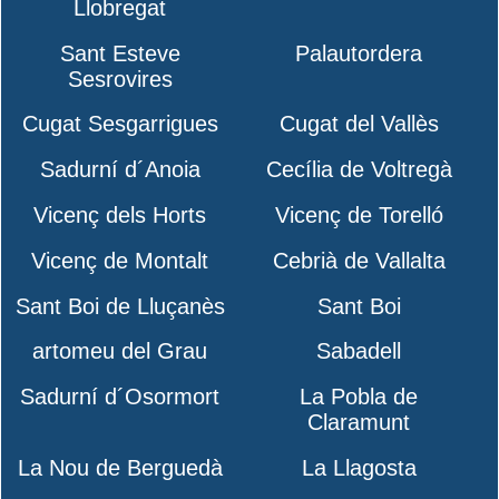
Llobregat
Sant Esteve
Palautordera
Sesrovires
Cugat Sesgarrigues
Cugat del Vallès
Sadurní d´Anoia
Cecília de Voltregà
Vicenç dels Horts
Vicenç de Torelló
Vicenç de Montalt
Cebrià de Vallalta
Sant Boi de Lluçanès
Sant Boi
artomeu del Grau
Sabadell
Sadurní d´Osormort
La Pobla de
Claramunt
La Nou de Berguedà
La Llagosta