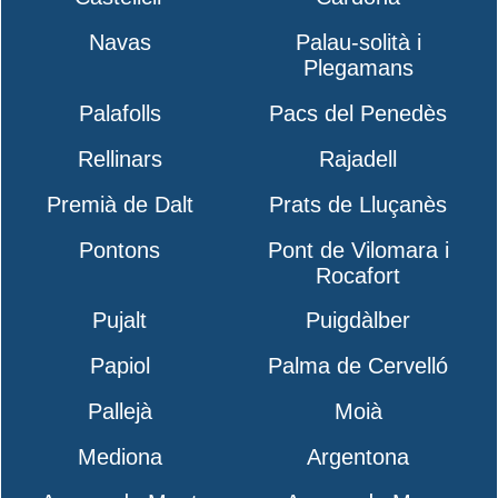
Navas
Palau-solità i
Plegamans
Palafolls
Pacs del Penedès
Rellinars
Rajadell
Premià de Dalt
Prats de Lluçanès
Pontons
Pont de Vilomara i
Rocafort
Pujalt
Puigdàlber
Papiol
Palma de Cervelló
Pallejà
Moià
Mediona
Argentona