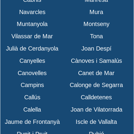
Navarcles
Mura
Muntanyola
Montseny
Vilassar de Mar
Tona
Julià de Cerdanyola
Joan Despí
Canyelles
Cànoves i Samalús
Canovelles
Canet de Mar
Campins
Calonge de Segarra
Callús
Calldetenes
Calella
Joan de Vilatorrada
Jaume de Frontanyà
Iscle de Vallalta
Rupit i Pruit
Rubió