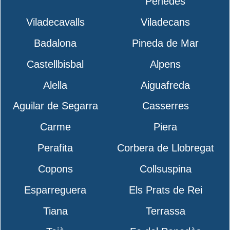
Penedès
Viladecavalls
Viladecans
Badalona
Pineda de Mar
Castellbisbal
Alpens
Alella
Aiguafreda
Aguilar de Segarra
Casserres
Carme
Piera
Perafita
Corbera de Llobregat
Copons
Collsuspina
Esparreguera
Els Prats de Rei
Tiana
Terrassa