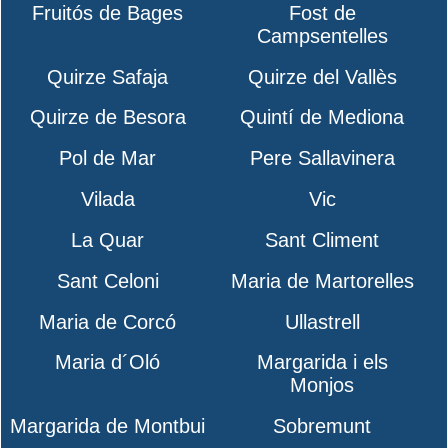
Fruitós de Bages
Fost de
Campsentelles
Quirze Safaja
Quirze del Vallès
Quirze de Besora
Quintí de Mediona
Pol de Mar
Pere Sallavinera
Vilada
Vic
La Quar
Sant Climent
Sant Celoni
Maria de Martorelles
Maria de Corcó
Ullastrell
Maria d´Oló
Margarida i els
Monjos
Margarida de Montbui
Sobremunt