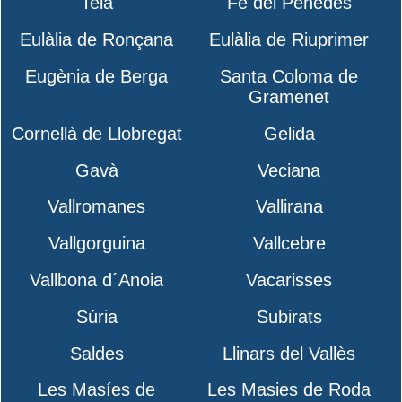
Teià
Fe del Penedès
Eulàlia de Ronçana
Eulàlia de Riuprimer
Eugènia de Berga
Santa Coloma de
Gramenet
Cornellà de Llobregat
Gelida
Gavà
Veciana
Vallromanes
Vallirana
Vallgorguina
Vallcebre
Vallbona d´Anoia
Vacarisses
Súria
Subirats
Saldes
Llinars del Vallès
Les Masíes de
Les Masies de Roda