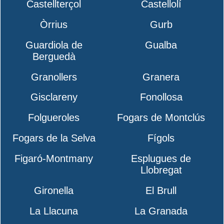
Castellterçol
Castellolí
Òrrius
Gurb
Guardiola de
Gualba
Berguedà
Granollers
Granera
Gisclareny
Fonollosa
Folgueroles
Fogars de Montclús
Fogars de la Selva
Fígols
Figaró-Montmany
Esplugues de
Llobregat
Gironella
El Brull
La Llacuna
La Granada