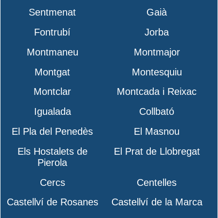
Sentmenat
Gaià
Fontrubí
Jorba
Montmaneu
Montmajor
Montgat
Montesquiu
Montclar
Montcada i Reixac
Igualada
Collbató
El Pla del Penedès
El Masnou
Els Hostalets de
El Prat de Llobregat
Pierola
Cercs
Centelles
Castellví de Rosanes
Castellví de la Marca