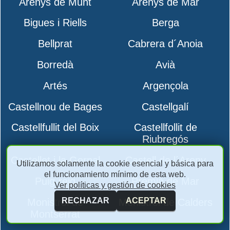
Arenys de Munt
Arenys de Mar
Bigues i Riells
Berga
Bellprat
Cabrera d´Anoia
Borredà
Avià
Artés
Argençola
Castellnou de Bages
Castellgalí
Castellfullit del Boix
Castellfollit de
Riubregós
Castellet i la Gornal
Castell de l´Areny
Utilizamos solamente la cookie esencial y básica para
el funcionamiento mínimo de esta web.
Puig-reig
Premià de Mar
Ver políticas y gestión de cookies
RECHAZAR
ACEPTAR
Monistrol de
Monistrol de Calders
Montserrat