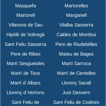
Masquefa
Martorelles
Martorell
Marganell
Vilanova de Sau
Vilalba Sasserra
Hipòlit de Voltregà
Caldes de Montbui
Sant Feliu Sasserra
Pere de Riudebitlles
Pere de Ribes
Mateu de Bages
Martí Sesgueioles
Martí Sarroca
Martí de Tous
Martí de Centelles
Martí d´Albars
Llorenç Savall
Llorenç d´Hortons
Just Desvern
Sant Feliu de
Sant Feliu de Codines