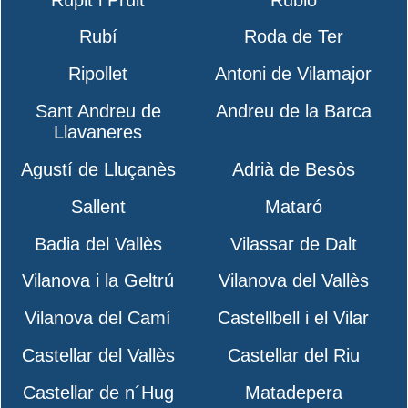
Rubí
Roda de Ter
Ripollet
Antoni de Vilamajor
Sant Andreu de
Andreu de la Barca
Llavaneres
Agustí de Lluçanès
Adrià de Besòs
Sallent
Mataró
Badia del Vallès
Vilassar de Dalt
Vilanova i la Geltrú
Vilanova del Vallès
Vilanova del Camí
Castellbell i el Vilar
Castellar del Vallès
Castellar del Riu
Castellar de n´Hug
Matadepera