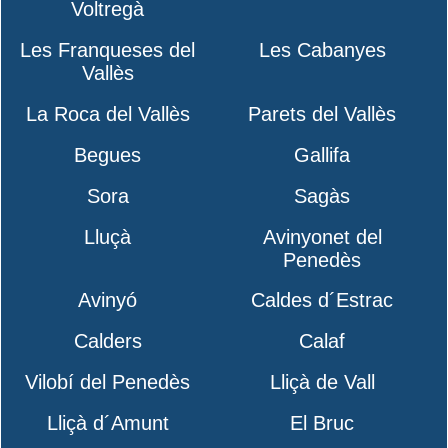
Voltregà
Les Franqueses del
Les Cabanyes
Vallès
La Roca del Vallès
Parets del Vallès
Begues
Gallifa
Sora
Sagàs
Lluçà
Avinyonet del
Penedès
Avinyó
Caldes d´Estrac
Calders
Calaf
Vilobí del Penedès
Lliçà de Vall
Lliçà d´Amunt
El Bruc