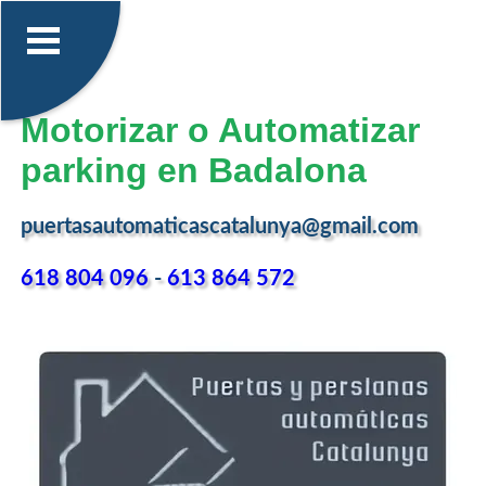
Motorizar o Automatizar
parking en Badalona
puertasautomaticascatalunya@gmail.com
618 804 096
-
613 864 572