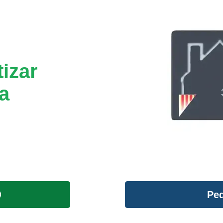
izar
a
Ped