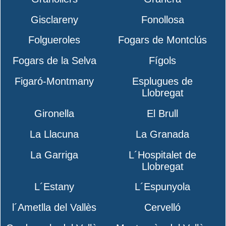
Gisclareny
Fonollosa
Folgueroles
Fogars de Montclús
Fogars de la Selva
Fígols
Figaró-Montmany
Esplugues de
Llobregat
Gironella
El Brull
La Llacuna
La Granada
La Garriga
L´Hospitalet de
Llobregat
L´Estany
L´Espunyola
l´Ametlla del Vallès
Cervelló