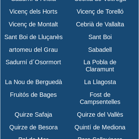
Vicenç dels Horts
Vicenç de Torelló
Vicenç de Montalt
Cebrià de Vallalta
Sant Boi de Lluçanès
Sant Boi
artomeu del Grau
Sabadell
Sadurní d´Osormort
La Pobla de
Claramunt
La Nou de Berguedà
La Llagosta
Fruitós de Bages
Fost de
Campsentelles
Quirze Safaja
Quirze del Vallès
Quirze de Besora
Quintí de Mediona