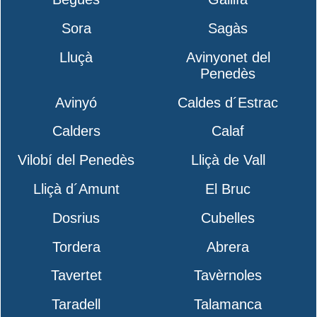
Sora
Sagàs
Lluçà
Avinyonet del
Penedès
Avinyó
Caldes d´Estrac
Calders
Calaf
Vilobí del Penedès
Lliçà de Vall
Lliçà d´Amunt
El Bruc
Dosrius
Cubelles
Tordera
Abrera
Tavertet
Tavèrnoles
Taradell
Talamanca