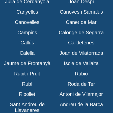
Julià de Cerdanyola
Joan Despí
Canyelles
Cànoves i Samalús
Canovelles
Canet de Mar
Campins
Calonge de Segarra
Callús
Calldetenes
Calella
Joan de Vilatorrada
Jaume de Frontanyà
Iscle de Vallalta
Rupit i Pruit
Rubió
Rubí
Roda de Ter
Ripollet
Antoni de Vilamajor
Sant Andreu de
Andreu de la Barca
Llavaneres