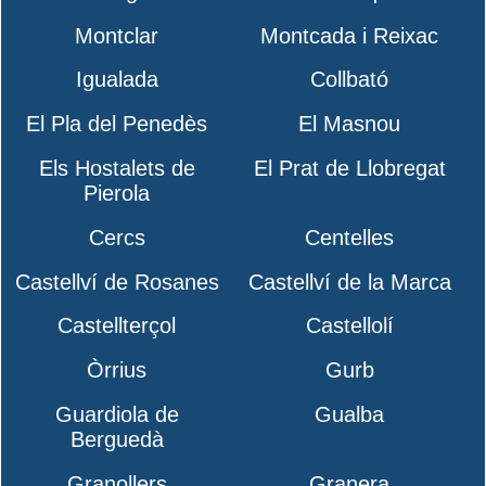
Montclar
Montcada i Reixac
Igualada
Collbató
El Pla del Penedès
El Masnou
Els Hostalets de
El Prat de Llobregat
Pierola
Cercs
Centelles
Castellví de Rosanes
Castellví de la Marca
Castellterçol
Castellolí
Òrrius
Gurb
Guardiola de
Gualba
Berguedà
Granollers
Granera