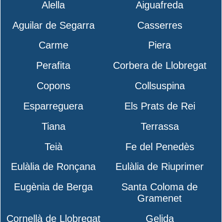
Alella
Aiguafreda
Aguilar de Segarra
Casserres
Carme
Piera
Perafita
Corbera de Llobregat
Copons
Collsuspina
Esparreguera
Els Prats de Rei
Tiana
Terrassa
Teià
Fe del Penedès
Eulàlia de Ronçana
Eulàlia de Riuprimer
Eugènia de Berga
Santa Coloma de
Gramenet
Cornellà de Llobregat
Gelida