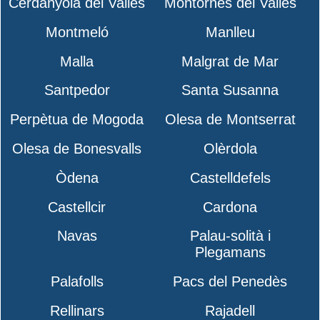
Cerdanyola del Vallès
Montornès del Vallès
Montmeló
Manlleu
Malla
Malgrat de Mar
Santpedor
Santa Susanna
Perpètua de Mogoda
Olesa de Montserrat
Olesa de Bonesvalls
Olèrdola
Òdena
Castelldefels
Castellcir
Cardona
Navas
Palau-solità i
Plegamans
Palafolls
Pacs del Penedès
Rellinars
Rajadell