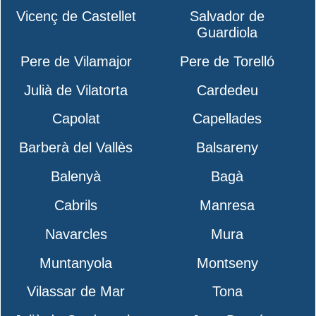
Vicenç de Castellet
Salvador de
Guardiola
Pere de Vilamajor
Pere de Torelló
Julià de Vilatorta
Cardedeu
Capolat
Capellades
Barberà del Vallès
Balsareny
Balenyà
Bagà
Cabrils
Manresa
Navarcles
Mura
Muntanyola
Montseny
Vilassar de Mar
Tona