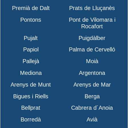
Premià de Dalt
Prats de Lluçanès
Pontons
Pont de Vilomara i
Rocafort
Pujalt
Puigdàlber
Papiol
Palma de Cervelló
Pallejà
Moià
Mediona
Argentona
Arenys de Munt
Arenys de Mar
Bigues i Riells
Berga
Bellprat
Cabrera d´Anoia
Borredà
Avià