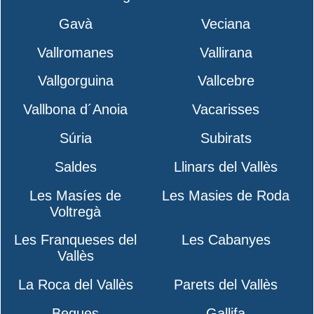
Gavà
Veciana
Vallromanes
Vallirana
Vallgorguina
Vallcebre
Vallbona d´Anoia
Vacarisses
Súria
Subirats
Saldes
Llinars del Vallès
Les Masíes de
Les Masies de Roda
Voltregà
Les Franqueses del
Les Cabanyes
Vallès
La Roca del Vallès
Parets del Vallès
Begues
Gallifa