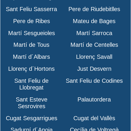
Sant Feliu Sasserra
Pere de Riudebitlles
Pere de Ribes
Mateu de Bages
Martí Sesgueioles
Martí Sarroca
Martí de Tous
Martí de Centelles
Martí d´Albars
Llorenç Savall
Llorenç d´Hortons
Just Desvern
Sant Feliu de
Sant Feliu de Codines
Llobregat
Sant Esteve
Palautordera
Sesrovires
Cugat Sesgarrigues
Cugat del Vallès
Sadurní d´Anoia
Cecília de Voltregà