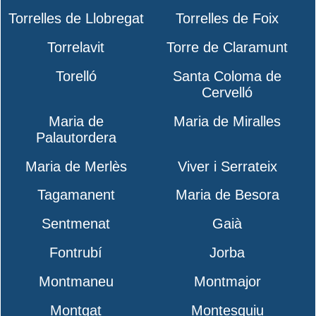
Torrelles de Llobregat
Torrelles de Foix
Torrelavit
Torre de Claramunt
Torelló
Santa Coloma de
Cervelló
Maria de
Maria de Miralles
Palautordera
Maria de Merlès
Viver i Serrateix
Tagamanent
Maria de Besora
Sentmenat
Gaià
Fontrubí
Jorba
Montmaneu
Montmajor
Montgat
Montesquiu