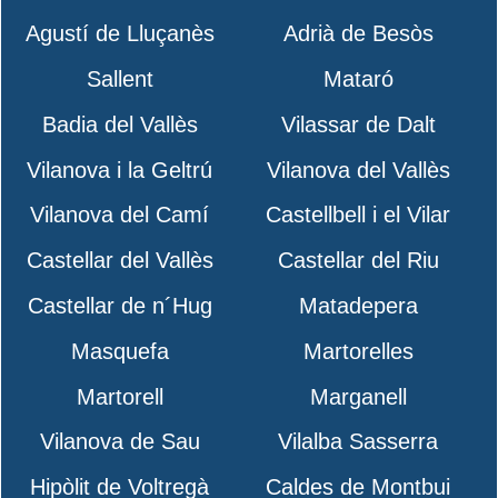
Agustí de Lluçanès
Adrià de Besòs
Sallent
Mataró
Badia del Vallès
Vilassar de Dalt
Vilanova i la Geltrú
Vilanova del Vallès
Vilanova del Camí
Castellbell i el Vilar
Castellar del Vallès
Castellar del Riu
Castellar de n´Hug
Matadepera
Masquefa
Martorelles
Martorell
Marganell
Vilanova de Sau
Vilalba Sasserra
Hipòlit de Voltregà
Caldes de Montbui