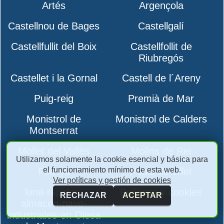
Artés
Argençola
Castellnou de Bages
Castellgalí
Castellfullit del Boix
Castellfollit de
Riubregós
Castellet i la Gornal
Castell de l´Areny
Puig-reig
Premià de Mar
Monistrol de
Monistrol de Calders
Montserrat
Mollet del Vallès
Molins de Rei
Utilizamos solamente la cookie esencial y básica para
el funcionamiento mínimo de esta web.
Polinyà
Pobla de Lillet
Ver políticas y gestión de cookies
lona-rapidas-
Políticas y cookies
RECHAZAR
ACEPTAR
almacen-nave-
industriales-en Olesa