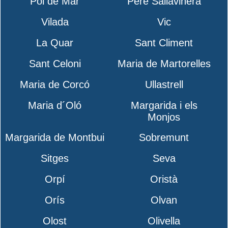
Pol de Mar
Pere Sallavinera
Vilada
Vic
La Quar
Sant Climent
Sant Celoni
Maria de Martorelles
Maria de Corcó
Ullastrell
Maria d´Oló
Margarida i els
Monjos
Margarida de Montbui
Sobremunt
Sitges
Seva
Orpí
Oristà
Orís
Olvan
Olost
Olivella