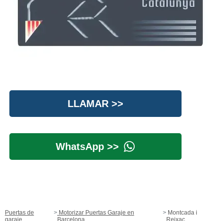
LLAMAR >>
WhatsApp >>
Puertas de
Motorizar Puertas Garaje en
Montcada i
garaje
Barcelona
Reixac