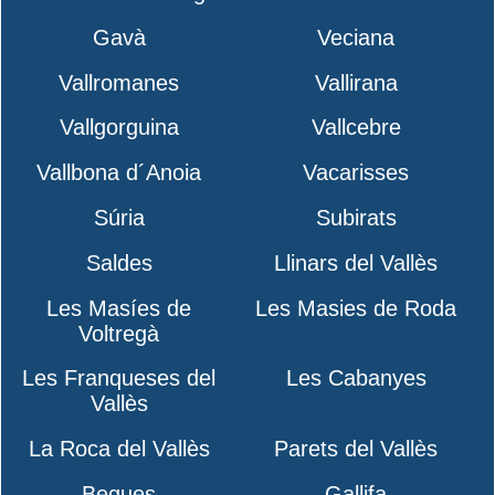
Gavà
Veciana
Vallromanes
Vallirana
Vallgorguina
Vallcebre
Vallbona d´Anoia
Vacarisses
Súria
Subirats
Saldes
Llinars del Vallès
Les Masíes de
Les Masies de Roda
Voltregà
Les Franqueses del
Les Cabanyes
Vallès
La Roca del Vallès
Parets del Vallès
Begues
Gallifa