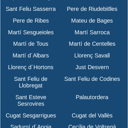
Sant Feliu Sasserra
Pere de Riudebitlles
Pere de Ribes
Mateu de Bages
Martí Sesgueioles
Martí Sarroca
Martí de Tous
Martí de Centelles
Martí d´Albars
Llorenç Savall
Llorenç d´Hortons
Just Desvern
Sant Feliu de
Sant Feliu de Codines
Llobregat
Sant Esteve
Palautordera
Sesrovires
Cugat Sesgarrigues
Cugat del Vallès
Sadurní d´Anoia
Cecília de Voltregà