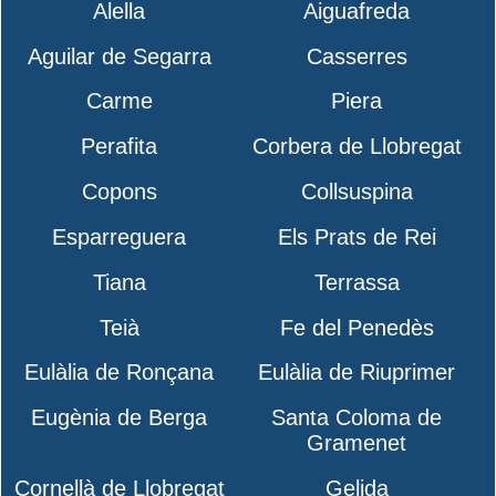
Alella
Aiguafreda
Aguilar de Segarra
Casserres
Carme
Piera
Perafita
Corbera de Llobregat
Copons
Collsuspina
Esparreguera
Els Prats de Rei
Tiana
Terrassa
Teià
Fe del Penedès
Eulàlia de Ronçana
Eulàlia de Riuprimer
Eugènia de Berga
Santa Coloma de
Gramenet
Cornellà de Llobregat
Gelida