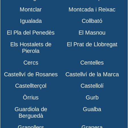
Montclar
Montcada i Reixac
Igualada
Collbató
El Pla del Penedès
El Masnou
Els Hostalets de
El Prat de Llobregat
Pierola
Cercs
Centelles
Castellví de Rosanes
Castellví de la Marca
Castellterçol
Castellolí
Òrrius
Gurb
Guardiola de
Gualba
Berguedà
Granollers
Granera