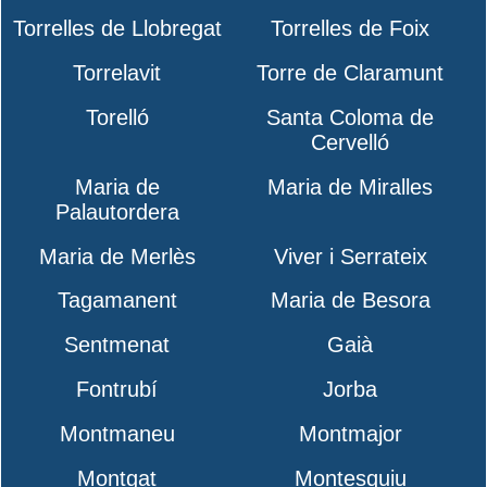
Torrelles de Llobregat
Torrelles de Foix
Torrelavit
Torre de Claramunt
Torelló
Santa Coloma de
Cervelló
Maria de
Maria de Miralles
Palautordera
Maria de Merlès
Viver i Serrateix
Tagamanent
Maria de Besora
Sentmenat
Gaià
Fontrubí
Jorba
Montmaneu
Montmajor
Montgat
Montesquiu