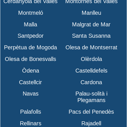
Cerdanyola del Vallès
Montornès del Vallès
Montmeló
Manlleu
Malla
Malgrat de Mar
Santpedor
Santa Susanna
Perpètua de Mogoda
Olesa de Montserrat
Olesa de Bonesvalls
Olèrdola
Òdena
Castelldefels
Castellcir
Cardona
Navas
Palau-solità i
Plegamans
Palafolls
Pacs del Penedès
Rellinars
Rajadell