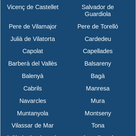
Vicenç de Castellet
Salvador de
Guardiola
Pere de Vilamajor
Pere de Torelló
Julià de Vilatorta
Cardedeu
Capolat
Capellades
Barberà del Vallès
Balsareny
Balenyà
Bagà
Cabrils
Manresa
Navarcles
Mura
Muntanyola
Montseny
Vilassar de Mar
Tona