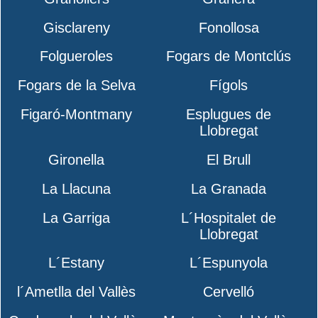
Gisclareny
Fonollosa
Folgueroles
Fogars de Montclús
Fogars de la Selva
Fígols
Figaró-Montmany
Esplugues de
Llobregat
Gironella
El Brull
La Llacuna
La Granada
La Garriga
L´Hospitalet de
Llobregat
L´Estany
L´Espunyola
l´Ametlla del Vallès
Cervelló