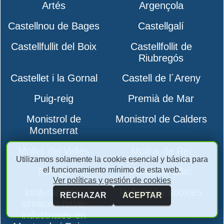
Artés
Argençola
Castellnou de Bages
Castellgalí
Castellfullit del Boix
Castellfollit de
Riubregós
Castellet i la Gornal
Castell de l´Areny
Puig-reig
Premià de Mar
Monistrol de
Monistrol de Calders
Montserrat
Mollet del Vallès
Molins de Rei
Utilizamos solamente la cookie esencial y básica para
el funcionamiento mínimo de esta web.
Polinyà
Pobla de Lillet
Ver políticas y gestión de cookies
lona-rapidas-
Políticas y cookies
RECHAZAR
ACEPTAR
almacen-nave-
industriales-en