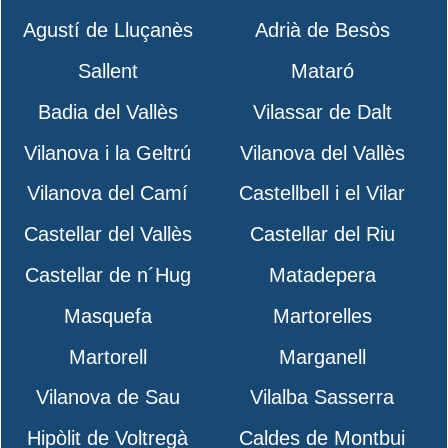
Agustí de Lluçanès
Adrià de Besòs
Sallent
Mataró
Badia del Vallès
Vilassar de Dalt
Vilanova i la Geltrú
Vilanova del Vallès
Vilanova del Camí
Castellbell i el Vilar
Castellar del Vallès
Castellar del Riu
Castellar de n´Hug
Matadepera
Masquefa
Martorelles
Martorell
Marganell
Vilanova de Sau
Vilalba Sasserra
Hipòlit de Voltregà
Caldes de Montbui