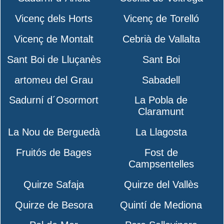
Vicenç dels Horts
Vicenç de Torelló
Vicenç de Montalt
Cebrià de Vallalta
Sant Boi de Lluçanès
Sant Boi
artomeu del Grau
Sabadell
Sadurní d´Osormort
La Pobla de
Claramunt
La Nou de Berguedà
La Llagosta
Fruitós de Bages
Fost de
Campsentelles
Quirze Safaja
Quirze del Vallès
Quirze de Besora
Quintí de Mediona