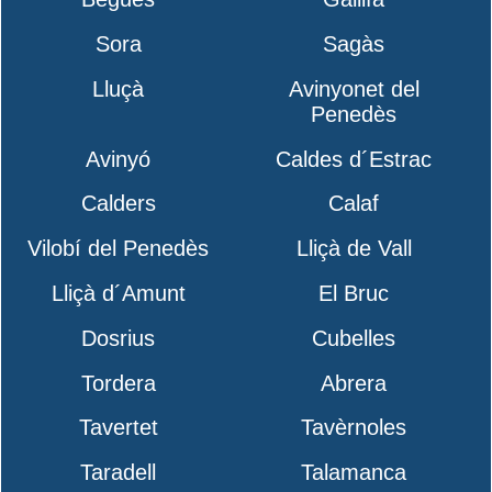
Sora
Sagàs
Lluçà
Avinyonet del
Penedès
Avinyó
Caldes d´Estrac
Calders
Calaf
Vilobí del Penedès
Lliçà de Vall
Lliçà d´Amunt
El Bruc
Dosrius
Cubelles
Tordera
Abrera
Tavertet
Tavèrnoles
Taradell
Talamanca