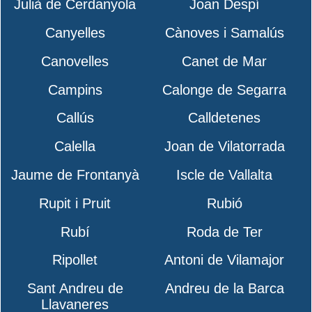
Julià de Cerdanyola
Joan Despí
Canyelles
Cànoves i Samalús
Canovelles
Canet de Mar
Campins
Calonge de Segarra
Callús
Calldetenes
Calella
Joan de Vilatorrada
Jaume de Frontanyà
Iscle de Vallalta
Rupit i Pruit
Rubió
Rubí
Roda de Ter
Ripollet
Antoni de Vilamajor
Sant Andreu de
Andreu de la Barca
Llavaneres