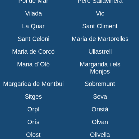
Pol de Mar
Pere Sallavinera
Vilada
Vic
La Quar
Sant Climent
Sant Celoni
Maria de Martorelles
Maria de Corcó
Ullastrell
Maria d´Oló
Margarida i els
Monjos
Margarida de Montbui
Sobremunt
Sitges
Seva
Orpí
Oristà
Orís
Olvan
Olost
Olivella