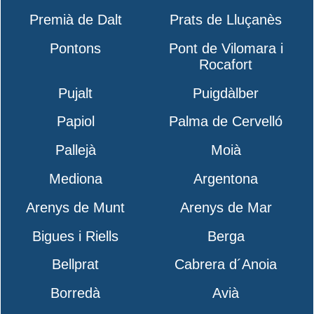
Premià de Dalt
Prats de Lluçanès
Pontons
Pont de Vilomara i
Rocafort
Pujalt
Puigdàlber
Papiol
Palma de Cervelló
Pallejà
Moià
Mediona
Argentona
Arenys de Munt
Arenys de Mar
Bigues i Riells
Berga
Bellprat
Cabrera d´Anoia
Borredà
Avià