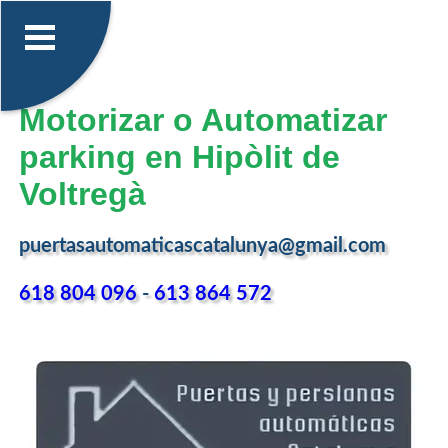
Motorizar o Automatizar
parking en Hipòlit de
Voltregà
puertasautomaticascatalunya@gmail.com
618 804 096
-
613 864 572