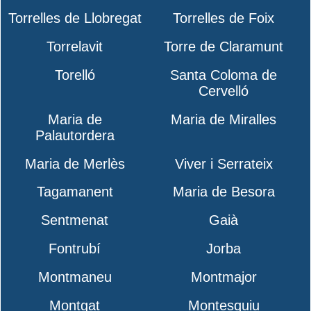
Torrelles de Llobregat
Torrelles de Foix
Torrelavit
Torre de Claramunt
Torelló
Santa Coloma de
Cervelló
Maria de
Maria de Miralles
Palautordera
Maria de Merlès
Viver i Serrateix
Tagamanent
Maria de Besora
Sentmenat
Gaià
Fontrubí
Jorba
Montmaneu
Montmajor
Montgat
Montesquiu