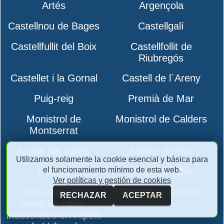
Artés
Argençola
Castellnou de Bages
Castellgalí
Castellfullit del Boix
Castellfollit de
Riubregós
Castellet i la Gornal
Castell de l´Areny
Puig-reig
Premià de Mar
Monistrol de
Monistrol de Calders
Montserrat
Mollet del Vallès
Molins de Rei
Utilizamos solamente la cookie esencial y básica para
el funcionamiento mínimo de esta web.
Polinyà
Pobla de Lillet
Ver políticas y gestión de cookies
lona-rapidas-
Políticas y cookies
RECHAZAR
ACEPTAR
almacen-nave-
industriales-en Hipòlit