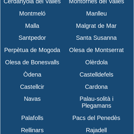
Cerdanyola del Vallès
Montornès del Vallès
Montmeló
Manlleu
Malla
Malgrat de Mar
Santpedor
Santa Susanna
Perpètua de Mogoda
Olesa de Montserrat
Olesa de Bonesvalls
Olèrdola
Òdena
Castelldefels
Castellcir
Cardona
Navas
Palau-solità i
Plegamans
Palafolls
Pacs del Penedès
Rellinars
Rajadell