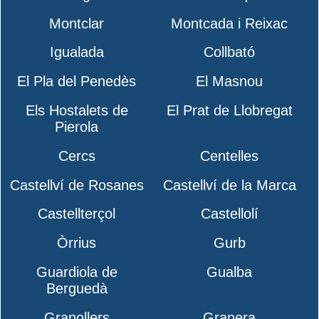
Montclar
Montcada i Reixac
Igualada
Collbató
El Pla del Penedès
El Masnou
Els Hostalets de
El Prat de Llobregat
Pierola
Cercs
Centelles
Castellví de Rosanes
Castellví de la Marca
Castellterçol
Castellolí
Òrrius
Gurb
Guardiola de
Gualba
Berguedà
Granollers
Granera