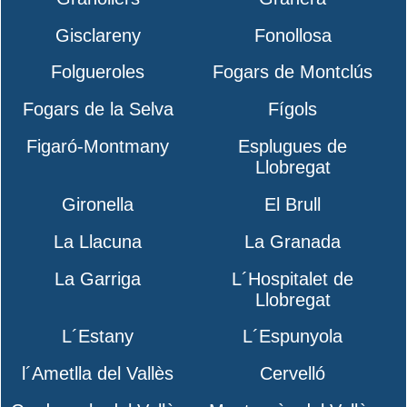
Gisclareny
Fonollosa
Folgueroles
Fogars de Montclús
Fogars de la Selva
Fígols
Figaró-Montmany
Esplugues de
Llobregat
Gironella
El Brull
La Llacuna
La Granada
La Garriga
L´Hospitalet de
Llobregat
L´Estany
L´Espunyola
l´Ametlla del Vallès
Cervelló