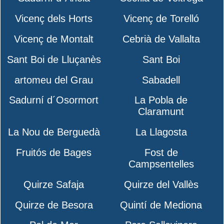
Vicenç dels Horts
Vicenç de Torelló
Vicenç de Montalt
Cebrià de Vallalta
Sant Boi de Lluçanès
Sant Boi
artomeu del Grau
Sabadell
Sadurní d´Osormort
La Pobla de
Claramunt
La Nou de Berguedà
La Llagosta
Fruitós de Bages
Fost de
Campsentelles
Quirze Safaja
Quirze del Vallès
Quirze de Besora
Quintí de Mediona