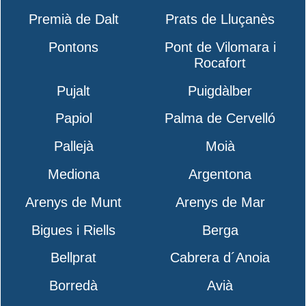
Premià de Dalt
Prats de Lluçanès
Pontons
Pont de Vilomara i
Rocafort
Pujalt
Puigdàlber
Papiol
Palma de Cervelló
Pallejà
Moià
Mediona
Argentona
Arenys de Munt
Arenys de Mar
Bigues i Riells
Berga
Bellprat
Cabrera d´Anoia
Borredà
Avià