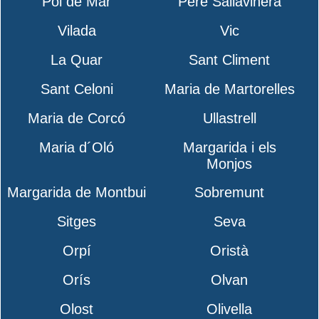
Pol de Mar
Pere Sallavinera
Vilada
Vic
La Quar
Sant Climent
Sant Celoni
Maria de Martorelles
Maria de Corcó
Ullastrell
Maria d´Oló
Margarida i els
Monjos
Margarida de Montbui
Sobremunt
Sitges
Seva
Orpí
Oristà
Orís
Olvan
Olost
Olivella