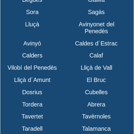
Sora
Sagàs
Lluçà
Avinyonet del
Penedès
Avinyó
Caldes d´Estrac
Calders
Calaf
Vilobí del Penedès
Lliçà de Vall
Lliçà d´Amunt
El Bruc
Dosrius
Cubelles
Tordera
Abrera
Tavertet
Tavèrnoles
Taradell
Talamanca