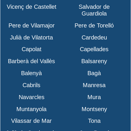
Vicenç de Castellet
Salvador de
Guardiola
Pere de Vilamajor
Pere de Torelló
Julià de Vilatorta
Cardedeu
Capolat
Capellades
Barberà del Vallès
Balsareny
Balenyà
Bagà
Cabrils
Manresa
Navarcles
Mura
Muntanyola
Montseny
Vilassar de Mar
Tona