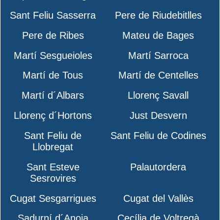
Sant Feliu Sasserra
Pere de Riudebitlles
Pere de Ribes
Mateu de Bages
Martí Sesgueioles
Martí Sarroca
Martí de Tous
Martí de Centelles
Martí d´Albars
Llorenç Savall
Llorenç d´Hortons
Just Desvern
Sant Feliu de
Sant Feliu de Codines
Llobregat
Sant Esteve
Palautordera
Sesrovires
Cugat Sesgarrigues
Cugat del Vallès
Sadurní d´Anoia
Cecília de Voltregà