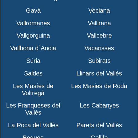
Gavà
Veciana
Vallromanes
Vallirana
Vallgorguina
Vallcebre
Vallbona d´Anoia
Vacarisses
Súria
Subirats
Saldes
Llinars del Vallès
Les Masíes de
Les Masies de Roda
Voltregà
Les Franqueses del
Les Cabanyes
Vallès
La Roca del Vallès
Parets del Vallès
Begues
Gallifa