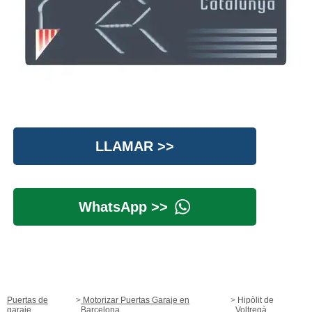
LLAMAR >>
WhatsApp >>
Puertas de
Motorizar Puertas Garaje en
Hipòlit de
garaje
Barcelona
Voltregà