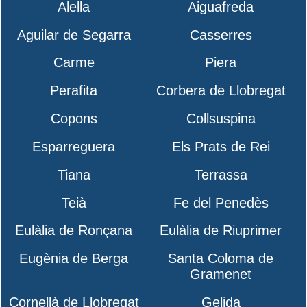
Alella
Aiguafreda
Aguilar de Segarra
Casserres
Carme
Piera
Perafita
Corbera de Llobregat
Copons
Collsuspina
Esparreguera
Els Prats de Rei
Tiana
Terrassa
Teià
Fe del Penedès
Eulàlia de Ronçana
Eulàlia de Riuprimer
Eugènia de Berga
Santa Coloma de
Gramenet
Cornellà de Llobregat
Gelida