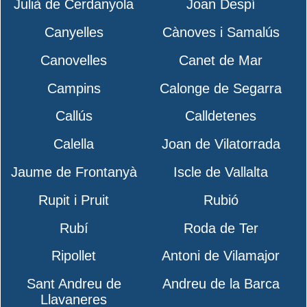
Julià de Cerdanyola
Joan Despí
Canyelles
Cànoves i Samalús
Canovelles
Canet de Mar
Campins
Calonge de Segarra
Callús
Calldetenes
Calella
Joan de Vilatorrada
Jaume de Frontanyà
Iscle de Vallalta
Rupit i Pruit
Rubió
Rubí
Roda de Ter
Ripollet
Antoni de Vilamajor
Sant Andreu de
Andreu de la Barca
Llavaneres