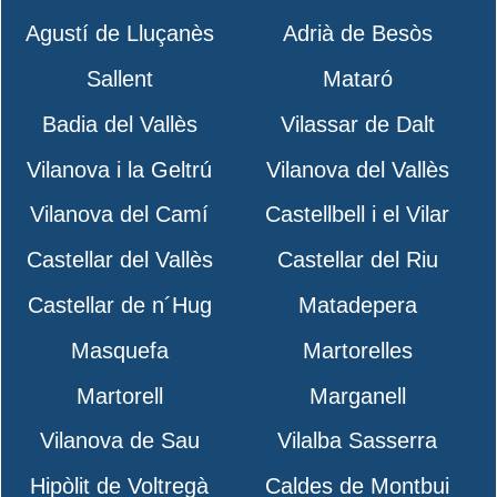
Agustí de Lluçanès
Adrià de Besòs
Sallent
Mataró
Badia del Vallès
Vilassar de Dalt
Vilanova i la Geltrú
Vilanova del Vallès
Vilanova del Camí
Castellbell i el Vilar
Castellar del Vallès
Castellar del Riu
Castellar de n´Hug
Matadepera
Masquefa
Martorelles
Martorell
Marganell
Vilanova de Sau
Vilalba Sasserra
Hipòlit de Voltregà
Caldes de Montbui