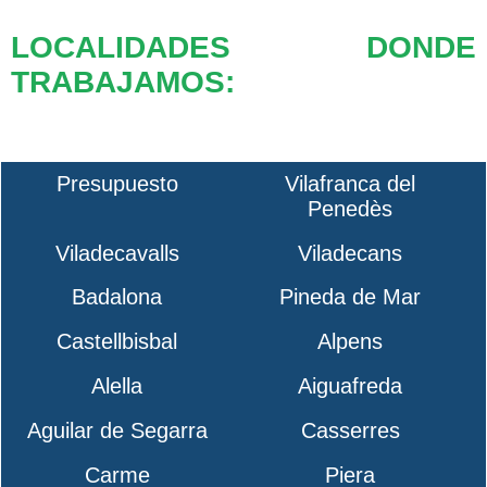
LOCALIDADES DONDE
TRABAJAMOS:
Presupuesto
Vilafranca del
Penedès
Viladecavalls
Viladecans
Badalona
Pineda de Mar
Castellbisbal
Alpens
Alella
Aiguafreda
Aguilar de Segarra
Casserres
Carme
Piera