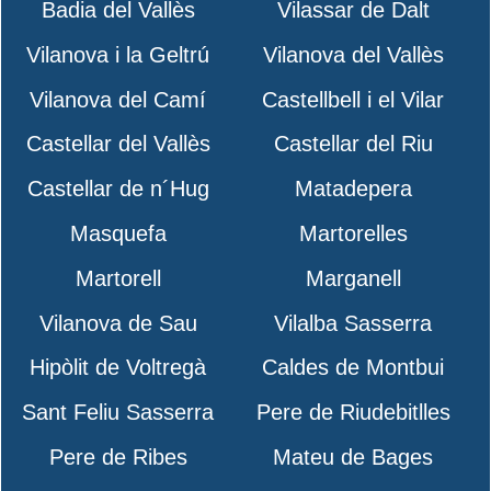
Badia del Vallès
Vilassar de Dalt
Vilanova i la Geltrú
Vilanova del Vallès
Vilanova del Camí
Castellbell i el Vilar
Castellar del Vallès
Castellar del Riu
Castellar de n´Hug
Matadepera
Masquefa
Martorelles
Martorell
Marganell
Vilanova de Sau
Vilalba Sasserra
Hipòlit de Voltregà
Caldes de Montbui
Sant Feliu Sasserra
Pere de Riudebitlles
Pere de Ribes
Mateu de Bages