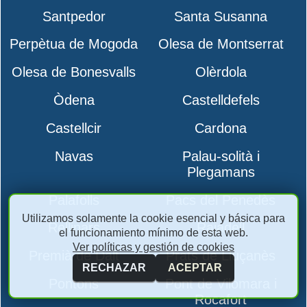
Santpedor
Santa Susanna
Perpètua de Mogoda
Olesa de Montserrat
Olesa de Bonesvalls
Olèrdola
Òdena
Castelldefels
Castellcir
Cardona
Navas
Palau-solità i
Plegamans
Palafolls
Pacs del Penedès
Utilizamos solamente la cookie esencial y básica para
Rellinars
Rajadell
el funcionamiento mínimo de esta web.
Ver políticas y gestión de cookies
Premià de Dalt
Prats de Lluçanès
RECHAZAR
ACEPTAR
Pontons
Pont de Vilomara i
Rocafort