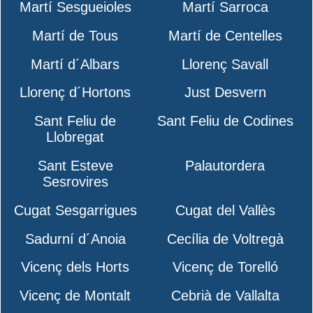
Martí Sesgueioles
Martí Sarroca
Martí de Tous
Martí de Centelles
Martí d´Albars
Llorenç Savall
Llorenç d´Hortons
Just Desvern
Sant Feliu de
Sant Feliu de Codines
Llobregat
Sant Esteve
Palautordera
Sesrovires
Cugat Sesgarrigues
Cugat del Vallès
Sadurní d´Anoia
Cecília de Voltregà
Vicenç dels Horts
Vicenç de Torelló
Vicenç de Montalt
Cebrià de Vallalta