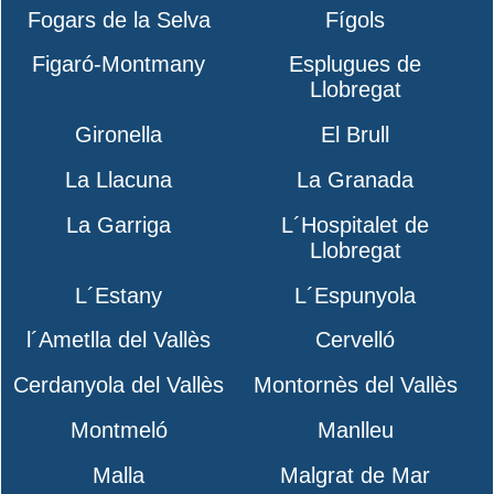
Fogars de la Selva
Fígols
Figaró-Montmany
Esplugues de
Llobregat
Gironella
El Brull
La Llacuna
La Granada
La Garriga
L´Hospitalet de
Llobregat
L´Estany
L´Espunyola
l´Ametlla del Vallès
Cervelló
Cerdanyola del Vallès
Montornès del Vallès
Montmeló
Manlleu
Malla
Malgrat de Mar