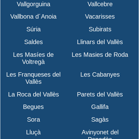
Vallgorguina
Vallcebre
Vallbona d´Anoia
Vacarisses
Súria
Subirats
Saldes
Llinars del Vallès
Les Masíes de
Les Masies de Roda
Voltregà
Les Franqueses del
Les Cabanyes
Vallès
La Roca del Vallès
Parets del Vallès
Begues
Gallifa
Sora
Sagàs
Lluçà
Avinyonet del