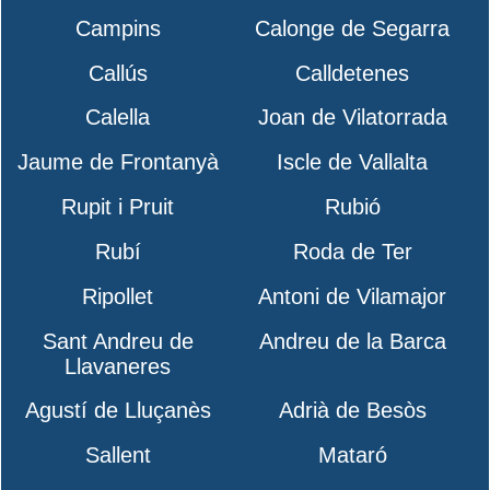
Campins
Calonge de Segarra
Callús
Calldetenes
Calella
Joan de Vilatorrada
Jaume de Frontanyà
Iscle de Vallalta
Rupit i Pruit
Rubió
Rubí
Roda de Ter
Ripollet
Antoni de Vilamajor
Sant Andreu de
Andreu de la Barca
Llavaneres
Agustí de Lluçanès
Adrià de Besòs
Sallent
Mataró