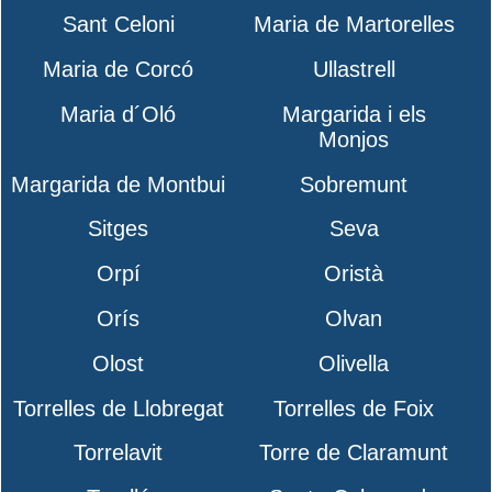
Sant Celoni
Maria de Martorelles
Maria de Corcó
Ullastrell
Maria d´Oló
Margarida i els
Monjos
Margarida de Montbui
Sobremunt
Sitges
Seva
Orpí
Oristà
Orís
Olvan
Olost
Olivella
Torrelles de Llobregat
Torrelles de Foix
Torrelavit
Torre de Claramunt