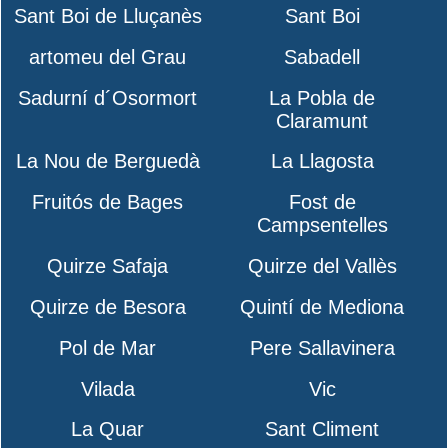
Sant Boi de Lluçanès
Sant Boi
artomeu del Grau
Sabadell
Sadurní d´Osormort
La Pobla de
Claramunt
La Nou de Berguedà
La Llagosta
Fruitós de Bages
Fost de
Campsentelles
Quirze Safaja
Quirze del Vallès
Quirze de Besora
Quintí de Mediona
Pol de Mar
Pere Sallavinera
Vilada
Vic
La Quar
Sant Climent