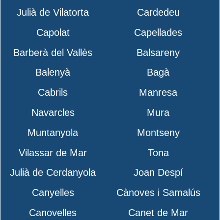
Julià de Vilatorta
Cardedeu
Capolat
Capellades
Barberà del Vallès
Balsareny
Balenyà
Bagà
Cabrils
Manresa
Navarcles
Mura
Muntanyola
Montseny
Vilassar de Mar
Tona
Julià de Cerdanyola
Joan Despí
Canyelles
Cànoves i Samalús
Canovelles
Canet de Mar