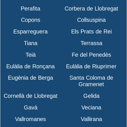
Perafita
Corbera de Llobregat
Copons
Collsuspina
Esparreguera
Els Prats de Rei
Tiana
Terrassa
Teià
Fe del Penedès
Eulàlia de Ronçana
Eulàlia de Riuprimer
Eugènia de Berga
Santa Coloma de
Gramenet
Cornellà de Llobregat
Gelida
Gavà
Veciana
Vallromanes
Vallirana