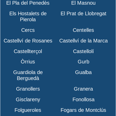
El Pla del Penedès
El Masnou
Els Hostalets de
El Prat de Llobregat
Pierola
Cercs
Centelles
Castellví de Rosanes
Castellví de la Marca
Castellterçol
Castellolí
Òrrius
Gurb
Guardiola de
Gualba
Berguedà
Granollers
Granera
Gisclareny
Fonollosa
Folgueroles
Fogars de Montclús