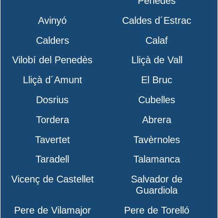
Penedès
Avinyó
Caldes d´Estrac
Calders
Calaf
Vilobí del Penedès
Lliçà de Vall
Lliçà d´Amunt
El Bruc
Dosrius
Cubelles
Tordera
Abrera
Tavertet
Tavèrnoles
Taradell
Talamanca
Vicenç de Castellet
Salvador de
Guardiola
Pere de Vilamajor
Pere de Torelló