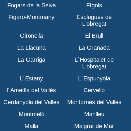
Fogars de la Selva
Fígols
Figaró-Montmany
Esplugues de
Llobregat
Gironella
El Brull
La Llacuna
La Granada
La Garriga
L´Hospitalet de
Llobregat
L´Estany
L´Espunyola
l´Ametlla del Vallès
Cervelló
Cerdanyola del Vallès
Montornès del Vallès
Montmeló
Manlleu
Malla
Malgrat de Mar