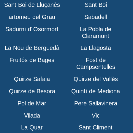
Sant Boi de Lluçanès
Sant Boi
artomeu del Grau
Sabadell
Sadurní d´Osormort
La Pobla de
Claramunt
La Nou de Berguedà
La Llagosta
Fruitós de Bages
Fost de
Campsentelles
Quirze Safaja
Quirze del Vallès
Quirze de Besora
Quintí de Mediona
Pol de Mar
Pere Sallavinera
Vilada
Vic
La Quar
Sant Climent