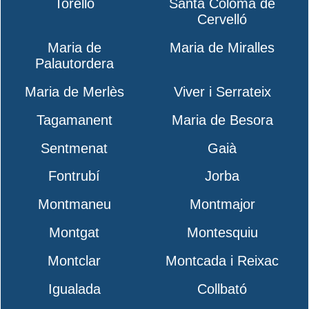
Torelló
Santa Coloma de
Cervelló
Maria de
Maria de Miralles
Palautordera
Maria de Merlès
Viver i Serrateix
Tagamanent
Maria de Besora
Sentmenat
Gaià
Fontrubí
Jorba
Montmaneu
Montmajor
Montgat
Montesquiu
Montclar
Montcada i Reixac
Igualada
Collbató