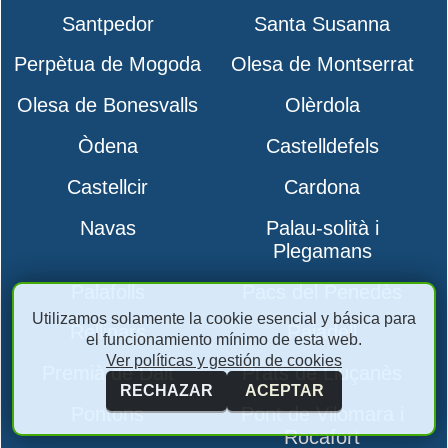
Santpedor
Santa Susanna
Perpètua de Mogoda
Olesa de Montserrat
Olesa de Bonesvalls
Olèrdola
Òdena
Castelldefels
Castellcir
Cardona
Navas
Palau-solità i
Plegamans
Palafolls
Pacs del Penedès
Utilizamos solamente la cookie esencial y básica para
Rellinars
Rajadell
el funcionamiento mínimo de esta web.
Ver políticas y gestión de cookies
Premià de Dalt
Prats de Lluçanès
RECHAZAR
ACEPTAR
Pontons
Pont de Vilomara i
Rocafort