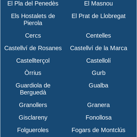
El Pla del Penedès
El Masnou
Els Hostalets de
El Prat de Llobregat
Pierola
Cercs
Centelles
Castellví de Rosanes
Castellví de la Marca
Castellterçol
Castellolí
Òrrius
Gurb
Guardiola de
Gualba
Berguedà
Granollers
Granera
Gisclareny
Fonollosa
Folgueroles
Fogars de Montclús