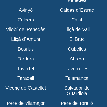
Penedès
Avinyó
Caldes d´Estrac
Calders
Calaf
Vilobí del Penedès
Lliçà de Vall
Lliçà d´Amunt
El Bruc
Dosrius
Cubelles
Tordera
Abrera
Tavertet
Tavèrnoles
Taradell
Talamanca
Vicenç de Castellet
Salvador de
Guardiola
Pere de Vilamajor
Pere de Torelló