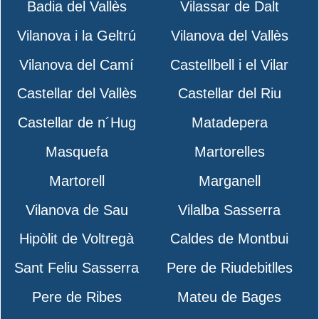
Badia del Vallès
Vilassar de Dalt
Vilanova i la Geltrú
Vilanova del Vallès
Vilanova del Camí
Castellbell i el Vilar
Castellar del Vallès
Castellar del Riu
Castellar de n´Hug
Matadepera
Masquefa
Martorelles
Martorell
Marganell
Vilanova de Sau
Vilalba Sasserra
Hipòlit de Voltregà
Caldes de Montbui
Sant Feliu Sasserra
Pere de Riudebitlles
Pere de Ribes
Mateu de Bages