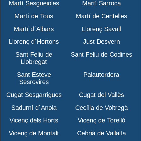
Martí Sesgueioles
Martí Sarroca
Martí de Tous
Martí de Centelles
Martí d´Albars
Llorenç Savall
Llorenç d´Hortons
Just Desvern
Sant Feliu de
Sant Feliu de Codines
Llobregat
Sant Esteve
Palautordera
Sesrovires
Cugat Sesgarrigues
Cugat del Vallès
Sadurní d´Anoia
Cecília de Voltregà
Vicenç dels Horts
Vicenç de Torelló
Vicenç de Montalt
Cebrià de Vallalta