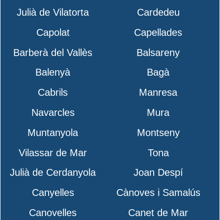
Julià de Vilatorta
Cardedeu
Capolat
Capellades
Barberà del Vallès
Balsareny
Balenyà
Bagà
Cabrils
Manresa
Navarcles
Mura
Muntanyola
Montseny
Vilassar de Mar
Tona
Julià de Cerdanyola
Joan Despí
Canyelles
Cànoves i Samalús
Canovelles
Canet de Mar