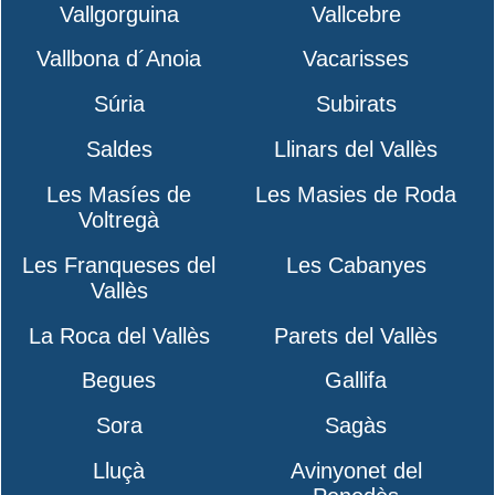
Vallgorguina
Vallcebre
Vallbona d´Anoia
Vacarisses
Súria
Subirats
Saldes
Llinars del Vallès
Les Masíes de
Les Masies de Roda
Voltregà
Les Franqueses del
Les Cabanyes
Vallès
La Roca del Vallès
Parets del Vallès
Begues
Gallifa
Sora
Sagàs
Lluçà
Avinyonet del