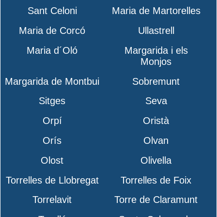
Sant Celoni
Maria de Martorelles
Maria de Corcó
Ullastrell
Maria d´Oló
Margarida i els
Monjos
Margarida de Montbui
Sobremunt
Sitges
Seva
Orpí
Oristà
Orís
Olvan
Olost
Olivella
Torrelles de Llobregat
Torrelles de Foix
Torrelavit
Torre de Claramunt