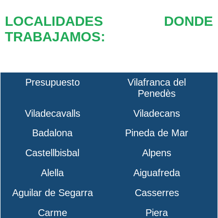
LOCALIDADES DONDE
TRABAJAMOS:
Presupuesto
Vilafranca del
Penedès
Viladecavalls
Viladecans
Badalona
Pineda de Mar
Castellbisbal
Alpens
Alella
Aiguafreda
Aguilar de Segarra
Casserres
Carme
Piera