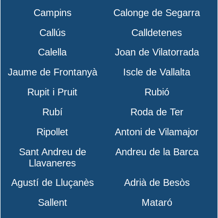
Campins
Calonge de Segarra
Callús
Calldetenes
Calella
Joan de Vilatorrada
Jaume de Frontanyà
Iscle de Vallalta
Rupit i Pruit
Rubió
Rubí
Roda de Ter
Ripollet
Antoni de Vilamajor
Sant Andreu de
Andreu de la Barca
Llavaneres
Agustí de Lluçanès
Adrià de Besòs
Sallent
Mataró