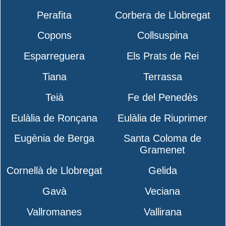
Perafita
Corbera de Llobregat
Copons
Collsuspina
Esparreguera
Els Prats de Rei
Tiana
Terrassa
Teià
Fe del Penedès
Eulàlia de Ronçana
Eulàlia de Riuprimer
Eugènia de Berga
Santa Coloma de
Gramenet
Cornellà de Llobregat
Gelida
Gavà
Veciana
Vallromanes
Vallirana