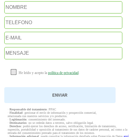
He leído y acepto la
política de privacidad
.
·
Responsable del tratamiento
: PPAC
·
Finalidad
: gestionar el envío de información y prospección comercial,
relacionada con nuestros servicios y/o productos.
·
Legitimación
: consentimiento del interesado.
·
Destinatarios
: no se cederán datos a terceros, salvo obligación legal.
·
Derechos
: podrá ejercer los derechos de acceso, rectificación, limitación de tratamiento,
supresión, portabilidad y oposición al tratamiento de sus datos de carácter personal, así como a la
retirada del consentimiento prestado para el tratamiento de los mismos.
·
Información adicional
: puede consultar la información detallada sobre Protección de Datos
aquí
.