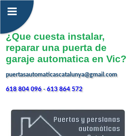
¿Que cuesta instalar,
reparar una puerta de
garaje automatica en Vic?
puertasautomaticascatalunya@gmail.com
618 804 096
-
613 864 572