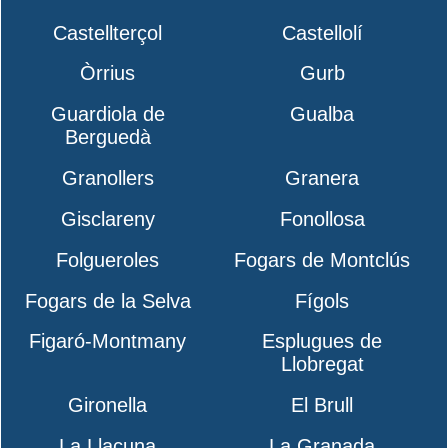
Castellterçol
Castellolí
Òrrius
Gurb
Guardiola de
Gualba
Berguedà
Granollers
Granera
Gisclareny
Fonollosa
Folgueroles
Fogars de Montclús
Fogars de la Selva
Fígols
Figaró-Montmany
Esplugues de
Llobregat
Gironella
El Brull
La Llacuna
La Granada