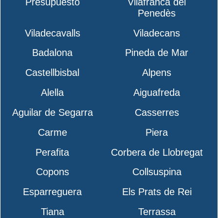
Presupuesto
Vilafranca del
Penedès
Viladecavalls
Viladecans
Badalona
Pineda de Mar
Castellbisbal
Alpens
Alella
Aiguafreda
Aguilar de Segarra
Casserres
Carme
Piera
Perafita
Corbera de Llobregat
Copons
Collsuspina
Esparreguera
Els Prats de Rei
Tiana
Terrassa