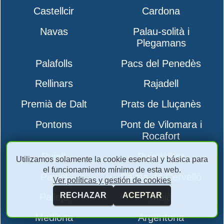
Castellcir
Cardona
Navas
Palau-solità i
Plegamans
Palafolls
Pacs del Penedès
Rellinars
Rajadell
Premià de Dalt
Prats de Lluçanès
Pontons
Pont de Vilomara i
Rocafort
Pujalt
Puigdàlber
Utilizamos solamente la cookie esencial y básica para
el funcionamiento mínimo de esta web.
Papiol
Palma de Cervelló
Ver políticas y gestión de cookies
RECHAZAR
ACEPTAR
Pallejà
Moià
Mediona
Argentona