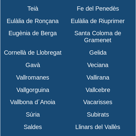
Teià
Fe del Penedès
Eulàlia de Ronçana
Eulàlia de Riuprimer
Eugènia de Berga
Santa Coloma de
Gramenet
Cornellà de Llobregat
Gelida
Gavà
Veciana
Vallromanes
Vallirana
Vallgorguina
Vallcebre
Vallbona d´Anoia
Vacarisses
Súria
Subirats
Saldes
Llinars del Vallès