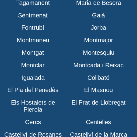
Tagamanent
Maria de Besora
Sentmenat
Gaià
Fontrubí
Jorba
Montmaneu
Montmajor
Montgat
Montesquiu
Montclar
Montcada i Reixac
Igualada
Collbató
El Pla del Penedès
El Masnou
Els Hostalets de
El Prat de Llobregat
Pierola
Cercs
Centelles
Castellví de Rosanes
Castellví de la Marca