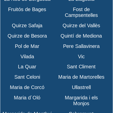
Fruitós de Bages
Fost de
Campsentelles
Quirze Safaja
Quirze del Vallès
Quirze de Besora
Quintí de Mediona
Pol de Mar
Pere Sallavinera
Vilada
Vic
La Quar
Sant Climent
Sant Celoni
Maria de Martorelles
Maria de Corcó
Ullastrell
Maria d´Oló
Margarida i els
Monjos