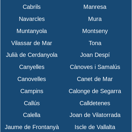
Cabrils
Manresa
Navarcles
Mura
Muntanyola
Montseny
Vilassar de Mar
Tona
Julià de Cerdanyola
Joan Despí
Canyelles
Cànoves i Samalús
Canovelles
Canet de Mar
Campins
Calonge de Segarra
Callús
Calldetenes
Calella
Joan de Vilatorrada
Jaume de Frontanyà
Iscle de Vallalta