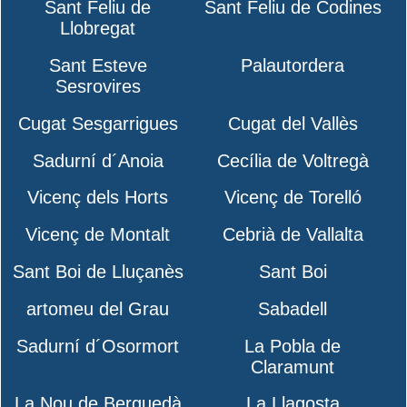
Sant Feliu de
Sant Feliu de Codines
Llobregat
Sant Esteve
Palautordera
Sesrovires
Cugat Sesgarrigues
Cugat del Vallès
Sadurní d´Anoia
Cecília de Voltregà
Vicenç dels Horts
Vicenç de Torelló
Vicenç de Montalt
Cebrià de Vallalta
Sant Boi de Lluçanès
Sant Boi
artomeu del Grau
Sabadell
Sadurní d´Osormort
La Pobla de
Claramunt
La Nou de Berguedà
La Llagosta