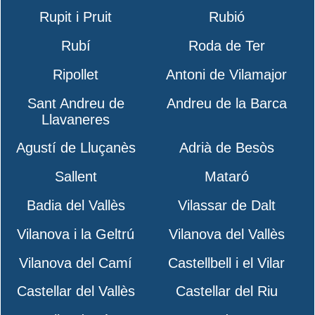
Rupit i Pruit
Rubió
Rubí
Roda de Ter
Ripollet
Antoni de Vilamajor
Sant Andreu de
Andreu de la Barca
Llavaneres
Agustí de Lluçanès
Adrià de Besòs
Sallent
Mataró
Badia del Vallès
Vilassar de Dalt
Vilanova i la Geltrú
Vilanova del Vallès
Vilanova del Camí
Castellbell i el Vilar
Castellar del Vallès
Castellar del Riu