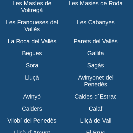
Les Masíes de
Les Masies de Roda
Voltregà
Les Franqueses del
Les Cabanyes
Vallès
La Roca del Vallès
Parets del Vallès
Begues
Gallifa
Sora
Sagàs
Lluçà
Avinyonet del
Penedès
Avinyó
Caldes d´Estrac
Calders
Calaf
Vilobí del Penedès
Lliçà de Vall
Lliçà d´Amunt
El Bruc