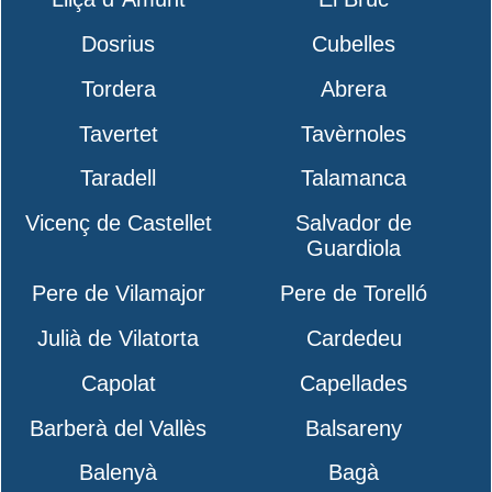
Dosrius
Cubelles
Tordera
Abrera
Tavertet
Tavèrnoles
Taradell
Talamanca
Vicenç de Castellet
Salvador de
Guardiola
Pere de Vilamajor
Pere de Torelló
Julià de Vilatorta
Cardedeu
Capolat
Capellades
Barberà del Vallès
Balsareny
Balenyà
Bagà