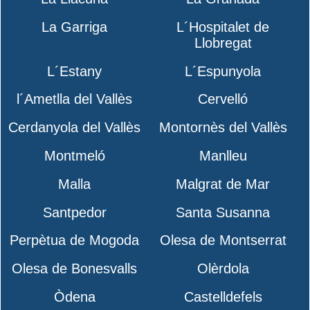
La Garriga
L´Hospitalet de
Llobregat
L´Estany
L´Espunyola
l´Ametlla del Vallès
Cervelló
Cerdanyola del Vallès
Montornès del Vallès
Montmeló
Manlleu
Malla
Malgrat de Mar
Santpedor
Santa Susanna
Perpètua de Mogoda
Olesa de Montserrat
Olesa de Bonesvalls
Olèrdola
Òdena
Castelldefels