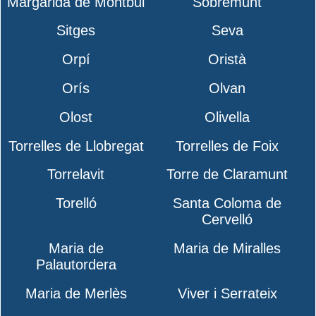
Margarida de Montbui
Sobremunt
Sitges
Seva
Orpí
Oristà
Orís
Olvan
Olost
Olivella
Torrelles de Llobregat
Torrelles de Foix
Torrelavit
Torre de Claramunt
Torelló
Santa Coloma de
Cervelló
Maria de
Maria de Miralles
Palautordera
Maria de Merlès
Viver i Serrateix