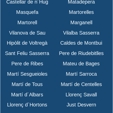
Castellar de n´Hug
Matadepera
Masquefa
Martorelles
Martorell
Marganell
Vilanova de Sau
Vilalba Sasserra
Hipòlit de Voltregà
Caldes de Montbui
Sant Feliu Sasserra
Pere de Riudebitlles
Pere de Ribes
Mateu de Bages
Martí Sesgueioles
Martí Sarroca
Martí de Tous
Martí de Centelles
Martí d´Albars
Llorenç Savall
Llorenç d´Hortons
Just Desvern