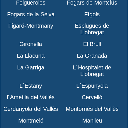
Folgueroles
Fogars de Montclús
Fogars de la Selva
Fígols
Figaró-Montmany
Esplugues de
Llobregat
Gironella
El Brull
La Llacuna
La Granada
La Garriga
L´Hospitalet de
Llobregat
L´Estany
L´Espunyola
l´Ametlla del Vallès
Cervelló
Cerdanyola del Vallès
Montornès del Vallès
Montmeló
Manlleu