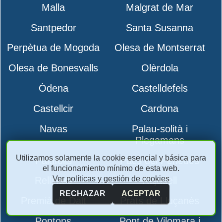
Malla
Malgrat de Mar
Santpedor
Santa Susanna
Perpètua de Mogoda
Olesa de Montserrat
Olesa de Bonesvalls
Olèrdola
Òdena
Castelldefels
Castellcir
Cardona
Navas
Palau-solità i
Plegamans
Utilizamos solamente la cookie esencial y básica para
Palafolls
Pacs del Penedès
el funcionamiento mínimo de esta web.
Ver políticas y gestión de cookies
Rellinars
Rajadell
RECHAZAR
ACEPTAR
Premià de Dalt
Prats de Lluçanès
Pontons
Pont de Vilomara i