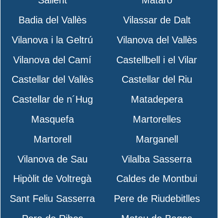
Sallent
Mataró
Badia del Vallès
Vilassar de Dalt
Vilanova i la Geltrú
Vilanova del Vallès
Vilanova del Camí
Castellbell i el Vilar
Castellar del Vallès
Castellar del Riu
Castellar de n´Hug
Matadepera
Masquefa
Martorelles
Martorell
Marganell
Vilanova de Sau
Vilalba Sasserra
Hipòlit de Voltregà
Caldes de Montbui
Sant Feliu Sasserra
Pere de Riudebitlles