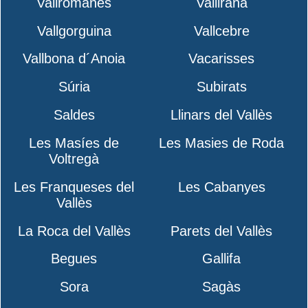
Vallromanes
Vallirana
Vallgorguina
Vallcebre
Vallbona d´Anoia
Vacarisses
Súria
Subirats
Saldes
Llinars del Vallès
Les Masíes de
Les Masies de Roda
Voltregà
Les Franqueses del
Les Cabanyes
Vallès
La Roca del Vallès
Parets del Vallès
Begues
Gallifa
Sora
Sagàs