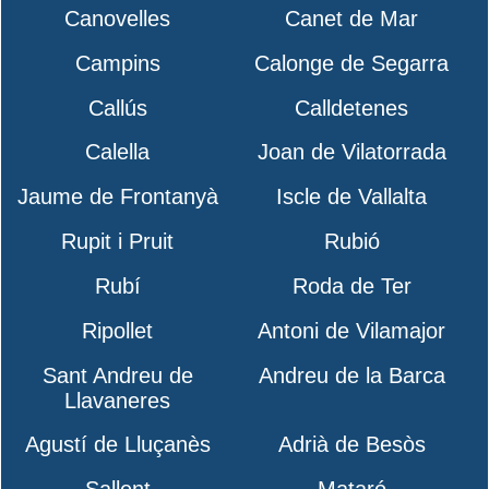
Canovelles
Canet de Mar
Campins
Calonge de Segarra
Callús
Calldetenes
Calella
Joan de Vilatorrada
Jaume de Frontanyà
Iscle de Vallalta
Rupit i Pruit
Rubió
Rubí
Roda de Ter
Ripollet
Antoni de Vilamajor
Sant Andreu de
Andreu de la Barca
Llavaneres
Agustí de Lluçanès
Adrià de Besòs