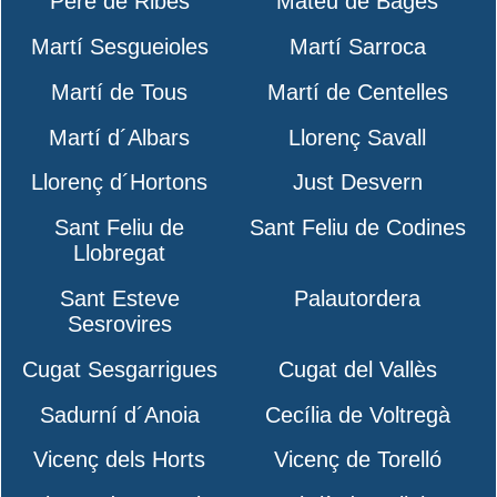
Pere de Ribes
Mateu de Bages
Martí Sesgueioles
Martí Sarroca
Martí de Tous
Martí de Centelles
Martí d´Albars
Llorenç Savall
Llorenç d´Hortons
Just Desvern
Sant Feliu de
Sant Feliu de Codines
Llobregat
Sant Esteve
Palautordera
Sesrovires
Cugat Sesgarrigues
Cugat del Vallès
Sadurní d´Anoia
Cecília de Voltregà
Vicenç dels Horts
Vicenç de Torelló