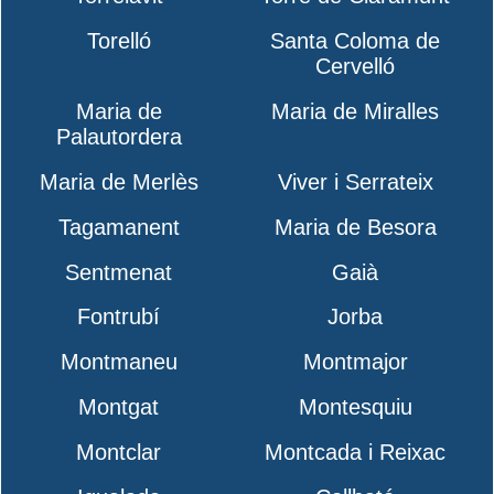
Torelló
Santa Coloma de
Cervelló
Maria de
Maria de Miralles
Palautordera
Maria de Merlès
Viver i Serrateix
Tagamanent
Maria de Besora
Sentmenat
Gaià
Fontrubí
Jorba
Montmaneu
Montmajor
Montgat
Montesquiu
Montclar
Montcada i Reixac