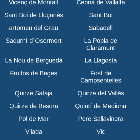
Vicenç de Montalt
Cebrià de Vallalta
Sant Boi de Lluçanès
Sant Boi
artomeu del Grau
Sabadell
Sadurní d´Osormort
La Pobla de
Claramunt
La Nou de Berguedà
La Llagosta
Fruitós de Bages
Fost de
Campsentelles
Quirze Safaja
Quirze del Vallès
Quirze de Besora
Quintí de Mediona
Pol de Mar
Pere Sallavinera
Vilada
Vic