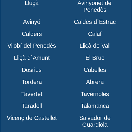
Lluçà
Avinyonet del
Penedès
Avinyó
Caldes d´Estrac
Calders
Calaf
Vilobí del Penedès
Lliçà de Vall
Lliçà d´Amunt
El Bruc
Dosrius
Cubelles
Tordera
Abrera
Tavertet
Tavèrnoles
Taradell
Talamanca
Vicenç de Castellet
Salvador de
Guardiola