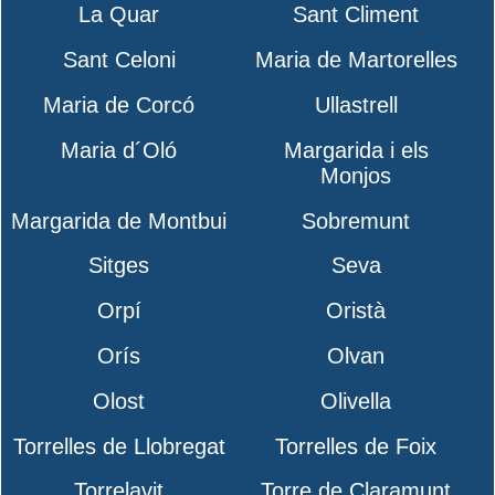
La Quar
Sant Climent
Sant Celoni
Maria de Martorelles
Maria de Corcó
Ullastrell
Maria d´Oló
Margarida i els
Monjos
Margarida de Montbui
Sobremunt
Sitges
Seva
Orpí
Oristà
Orís
Olvan
Olost
Olivella
Torrelles de Llobregat
Torrelles de Foix
Torrelavit
Torre de Claramunt