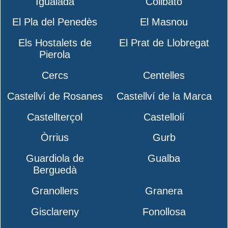
Igualada
Collbató
El Pla del Penedès
El Masnou
Els Hostalets de
El Prat de Llobregat
Pierola
Cercs
Centelles
Castellví de Rosanes
Castellví de la Marca
Castellterçol
Castellolí
Òrrius
Gurb
Guardiola de
Gualba
Berguedà
Granollers
Granera
Gisclareny
Fonollosa