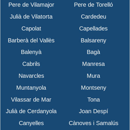
Pere de Vilamajor
Pere de Torelló
Julià de Vilatorta
Cardedeu
Capolat
Capellades
Barberà del Vallès
Balsareny
Balenyà
Bagà
Cabrils
Manresa
Navarcles
Mura
Muntanyola
Montseny
Vilassar de Mar
Tona
Julià de Cerdanyola
Joan Despí
Canyelles
Cànoves i Samalús