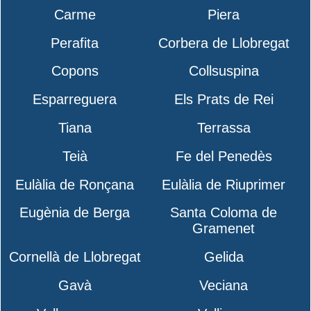
Carme
Piera
Perafita
Corbera de Llobregat
Copons
Collsuspina
Esparreguera
Els Prats de Rei
Tiana
Terrassa
Teià
Fe del Penedès
Eulàlia de Ronçana
Eulàlia de Riuprimer
Eugènia de Berga
Santa Coloma de
Gramenet
Cornellà de Llobregat
Gelida
Gavà
Veciana