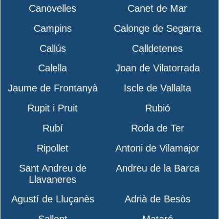
Canovelles
Canet de Mar
Campins
Calonge de Segarra
Callús
Calldetenes
Calella
Joan de Vilatorrada
Jaume de Frontanyà
Iscle de Vallalta
Rupit i Pruit
Rubió
Rubí
Roda de Ter
Ripollet
Antoni de Vilamajor
Sant Andreu de
Andreu de la Barca
Llavaneres
Agustí de Lluçanès
Adrià de Besòs