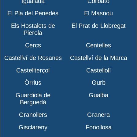
Igualada
Collbató
El Pla del Penedès
El Masnou
Els Hostalets de
El Prat de Llobregat
Pierola
Cercs
Centelles
Castellví de Rosanes
Castellví de la Marca
Castellterçol
Castellolí
Òrrius
Gurb
Guardiola de
Gualba
Berguedà
Granollers
Granera
Gisclareny
Fonollosa