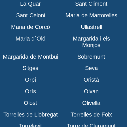
La Quar
Sant Climent
Sant Celoni
Maria de Martorelles
Maria de Corcó
Ullastrell
Maria d´Oló
Margarida i els
Monjos
Margarida de Montbui
Sobremunt
Sitges
Seva
Orpí
Oristà
Orís
Olvan
Olost
Olivella
Torrelles de Llobregat
Torrelles de Foix
Torrelavit
Torre de Claramunt