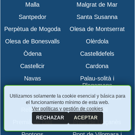
Malla
Malgrat de Mar
Santpedor
Santa Susanna
Perpètua de Mogoda
Olesa de Montserrat
Olesa de Bonesvalls
Olèrdola
Òdena
Castelldefels
Castellcir
Cardona
Navas
Palau-solità i
Plegamans
Utilizamos solamente la cookie esencial y básica para
Palafolls
Pacs del Penedès
el funcionamiento mínimo de esta web.
Ver políticas y gestión de cookies
Rellinars
Rajadell
RECHAZAR
ACEPTAR
Premià de Dalt
Prats de Lluçanès
Pontons
Pont de Vilomara i