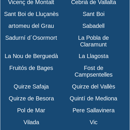
Vicenç de Montalt
Cebrià de Vallalta
Sant Boi de Lluçanès
Sant Boi
artomeu del Grau
Sabadell
Sadurní d´Osormort
La Pobla de
Claramunt
La Nou de Berguedà
La Llagosta
Fruitós de Bages
Fost de
Campsentelles
Quirze Safaja
Quirze del Vallès
Quirze de Besora
Quintí de Mediona
Pol de Mar
Pere Sallavinera
Vilada
Vic