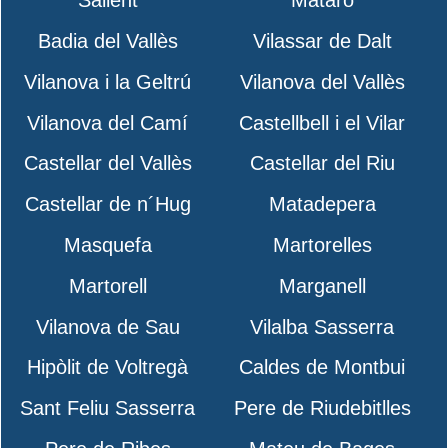
Sallent
Mataró
Badia del Vallès
Vilassar de Dalt
Vilanova i la Geltrú
Vilanova del Vallès
Vilanova del Camí
Castellbell i el Vilar
Castellar del Vallès
Castellar del Riu
Castellar de n´Hug
Matadepera
Masquefa
Martorelles
Martorell
Marganell
Vilanova de Sau
Vilalba Sasserra
Hipòlit de Voltregà
Caldes de Montbui
Sant Feliu Sasserra
Pere de Riudebitlles