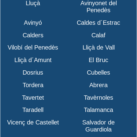
Lluçà
Avinyonet del
Penedès
Avinyó
Caldes d´Estrac
Calders
Calaf
Vilobí del Penedès
Lliçà de Vall
Lliçà d´Amunt
El Bruc
Dosrius
Cubelles
Tordera
Abrera
Tavertet
Tavèrnoles
Taradell
Talamanca
Vicenç de Castellet
Salvador de
Guardiola