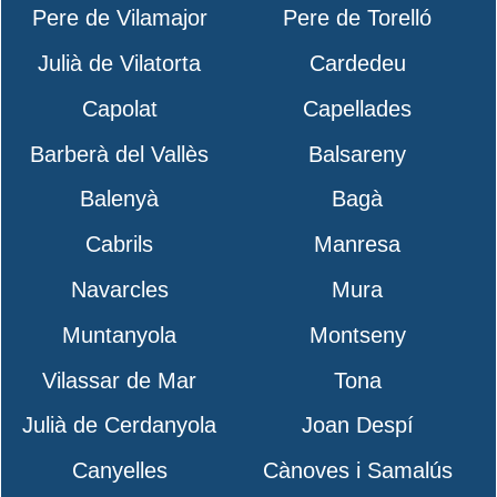
Pere de Vilamajor
Pere de Torelló
Julià de Vilatorta
Cardedeu
Capolat
Capellades
Barberà del Vallès
Balsareny
Balenyà
Bagà
Cabrils
Manresa
Navarcles
Mura
Muntanyola
Montseny
Vilassar de Mar
Tona
Julià de Cerdanyola
Joan Despí
Canyelles
Cànoves i Samalús