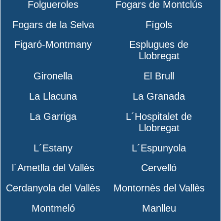
Folgueroles
Fogars de Montclús
Fogars de la Selva
Fígols
Figaró-Montmany
Esplugues de
Llobregat
Gironella
El Brull
La Llacuna
La Granada
La Garriga
L´Hospitalet de
Llobregat
L´Estany
L´Espunyola
l´Ametlla del Vallès
Cervelló
Cerdanyola del Vallès
Montornès del Vallès
Montmeló
Manlleu