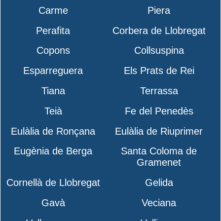
Carme
Piera
Perafita
Corbera de Llobregat
Copons
Collsuspina
Esparreguera
Els Prats de Rei
Tiana
Terrassa
Teià
Fe del Penedès
Eulàlia de Ronçana
Eulàlia de Riuprimer
Eugènia de Berga
Santa Coloma de
Gramenet
Cornellà de Llobregat
Gelida
Gavà
Veciana