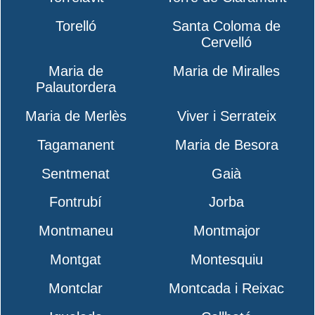
Torelló
Santa Coloma de
Cervelló
Maria de
Maria de Miralles
Palautordera
Maria de Merlès
Viver i Serrateix
Tagamanent
Maria de Besora
Sentmenat
Gaià
Fontrubí
Jorba
Montmaneu
Montmajor
Montgat
Montesquiu
Montclar
Montcada i Reixac