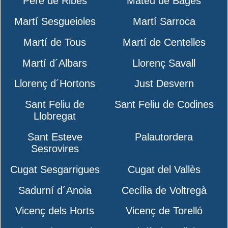
Pere de Ribes
Mateu de Bages
Martí Sesgueioles
Martí Sarroca
Martí de Tous
Martí de Centelles
Martí d´Albars
Llorenç Savall
Llorenç d´Hortons
Just Desvern
Sant Feliu de
Sant Feliu de Codines
Llobregat
Sant Esteve
Palautordera
Sesrovires
Cugat Sesgarrigues
Cugat del Vallès
Sadurní d´Anoia
Cecília de Voltregà
Vicenç dels Horts
Vicenç de Torelló