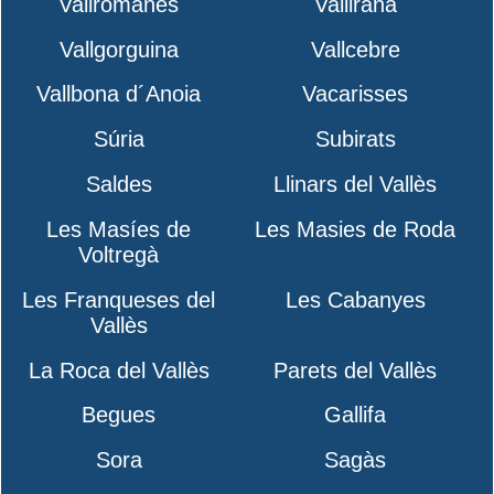
Vallromanes
Vallirana
Vallgorguina
Vallcebre
Vallbona d´Anoia
Vacarisses
Súria
Subirats
Saldes
Llinars del Vallès
Les Masíes de
Les Masies de Roda
Voltregà
Les Franqueses del
Les Cabanyes
Vallès
La Roca del Vallès
Parets del Vallès
Begues
Gallifa
Sora
Sagàs